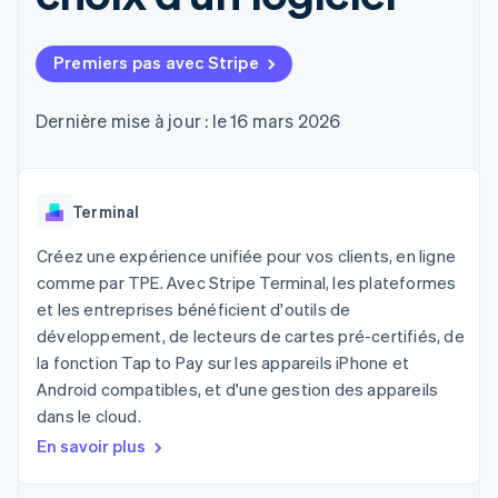
UI flexibles
Recognition
cryptomonnaie
l’application
Gérer des
Moyens de
Comptabilité
Entreprise
intégrables
Marketplaces
abonnements
paiement
automatisée
Gestion financière
Proposer une
Premiers pas avec Stripe
Accès à plus
Stripe Sigma
Roadmap produit
Plateformes
facturation à l'usage
de 125
Rapports
Sessions : conférence
SaaS
Émettre des cartes
Terminal
personnalisés
annuelle
bancaires adossées à
Dernière mise à jour : le 16 mars 2026
Paiements en
Data Pipeline
Carrières
des stablecoins
personne
Synchronisation
Communiqués de
Fournir et gérer des
Authorization
des données
presse
services avec des
Par secteur
Boost
Stripe Press
agents
Acceptation
Terminal
optimisée
Entreprises d'IA
Link
Économie des
Créez une expérience unifiée pour vos clients, en ligne
Paiements
créateurs
Contact
comme par TPE. Avec Stripe Terminal, les plateformes
Ressources
Jeux
accélérés
et les entreprises bénéficient d'outils de
Hôtellerie, voyages et
Financial
Contacter notre équipe
loisirs
Intégrations
développement, de lecteurs de cartes pré-certifiés, de
Connections
Assurance
d'applications
Comptes
Devenir partenaire
la fonction Tap to Pay sur les appareils iPhone et
Médias et
Exemples de code
financiers
Android compatibles, et d'une gestion des appareils
divertissements
Blog des développeurs
associés
Organisations à but
dans le cloud.
non lucratif
État de l'API
En savoir plus
Services aux
Plus
entreprises
Product roadmap
Secteur public