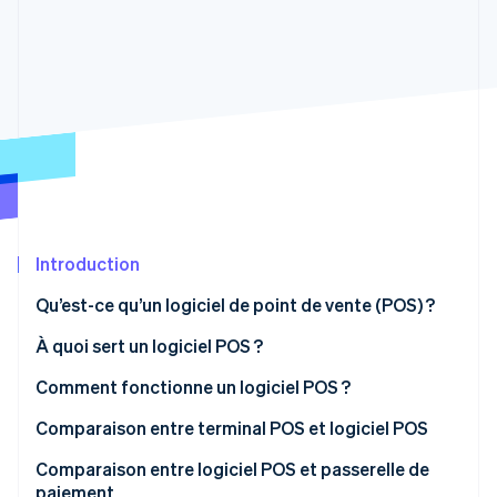
Découvrez les prochaines évolutions
Commerce en ligne
Radar
Prévention de la fraude
Écosystème
Atlas
Constitution de start-up
Partenaires
Climate
Stripe App Marketplace
Élimination du carbone
Identity
Vérification de l'identité
Introduction
Qu’est-ce qu’un logiciel de point de vente (POS) ?
À quoi sert un logiciel POS ?
Stripe Sessions 2026
Découvrez comment Stripe construit l’infrastructure écono
Comment fonctionne un logiciel POS ?
Regarder la vidéo
Comparaison entre terminal POS et logiciel POS
Terminal POS
Comparaison entre logiciel POS et passerelle de
paiement