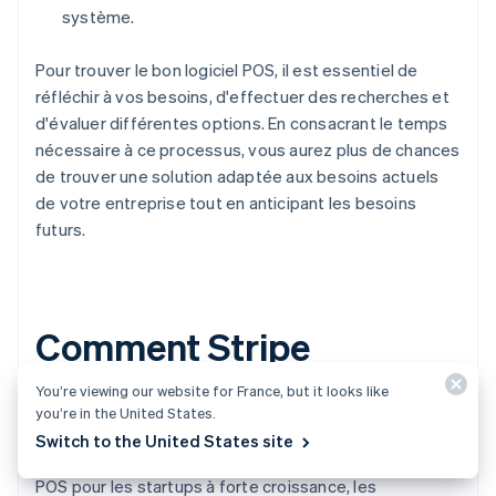
système.
Pour trouver le bon logiciel POS, il est essentiel de
réfléchir à vos besoins, d'effectuer des recherches et
d'évaluer différentes options. En consacrant le temps
nécessaire à ce processus, vous aurez plus de chances
de trouver une solution adaptée aux besoins actuels
de votre entreprise tout en anticipant les besoins
futurs.
Comment Stripe
Terminal peut vous aider
You’re viewing our website for France, but it looks like
you’re in the United States.
Switch to the United States site
Stripe Terminal
alimente et s’intègre aux systèmes
POS pour les startups à forte croissance, les