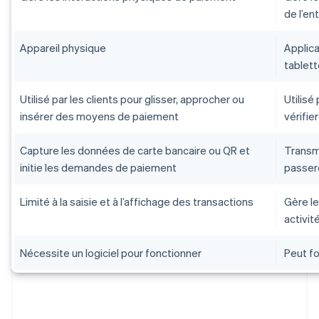
de l’en
Appareil physique
Applica
tablet
Utilisé par les clients pour glisser, approcher ou
Utilisé
insérer des moyens de paiement
vérifie
Capture les données de carte bancaire ou QR et
Transm
initie les demandes de paiement
passere
Limité à la saisie et à l’affichage des transactions
Gère le
activi
Nécessite un logiciel pour fonctionner
Peut fo