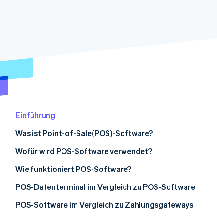
Betrugsprävention
Ecosystem
Atlas
Start-up-Gründung
Partner
Stripe App-Marktplatz
Climate
CO₂-Entnahme
Identity
Online-Identitätsprüfung
Einführung
Stripe-Sessions 2026
Was ist Point-of-Sale(POS)-Software?
Erfahren Sie, wie Stripe Lösungen für die Wirts
Jetzt ansehen
Wofür wird POS-Software verwendet?
Wie funktioniert POS-Software?
POS-Datenterminal im Vergleich zu POS-Software
POS-Terminal
POS-Software im Vergleich zu Zahlungsgateways