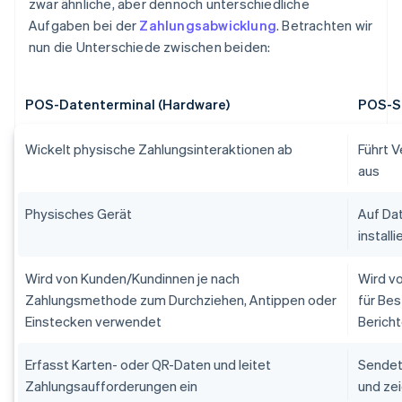
zwar ähnliche, aber dennoch unterschiedliche
Aufgaben bei der
Zahlungsabwicklung
. Betrachten wir
nun die Unterschiede zwischen beiden:
POS-Datenterminal (Hardware)
POS-So
Wickelt physische Zahlungsinteraktionen ab
Führt 
aus
Physisches Gerät
Auf Da
instal
Wird von Kunden/Kundinnen je nach
Wird v
Zahlungsmethode zum Durchziehen, Antippen oder
für Be
Einstecken verwendet
Berich
Erfasst Karten- oder QR-Daten und leitet
Sendet
Zahlungsaufforderungen ein
und zei