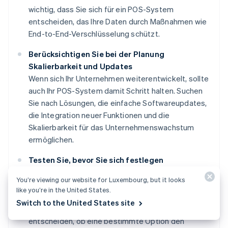
wichtig, dass Sie sich für ein POS-System
entscheiden, das Ihre Daten durch Maßnahmen wie
End-to-End-Verschlüsselung schützt.
Berücksichtigen Sie bei der Planung
Skalierbarkeit und Updates
Wenn sich Ihr Unternehmen weiterentwickelt, sollte
auch Ihr POS-System damit Schritt halten. Suchen
Sie nach Lösungen, die einfache Softwareupdates,
die Integration neuer Funktionen und die
Skalierbarkeit für das Unternehmenswachstum
ermöglichen.
Testen Sie, bevor Sie sich festlegen
Erfahrungen mit Software aus erster Hand können
You’re viewing our website for Luxembourg, but it looks
sehr wertvoll sein. Mit einer kostenlosen
like you’re in the United States.
Testversion, einer Live-Demonstration oder einer
Switch to the United States site
detaillierten Dokumentation können Sie einfacher
entscheiden, ob eine bestimmte Option den