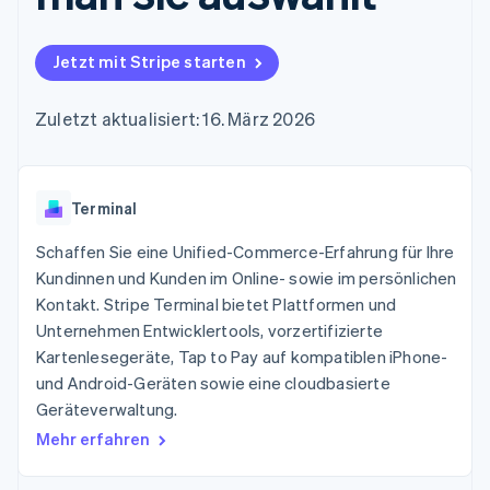
Data Pipeline
Geldmanagement
Marktplatz auf
Zugriff auf mehr als
Datensynchronisierung
Produkt-Roadmap
Plattformen
Grundlagen der
125
Stripe Sessions
SaaS
Abonnementverwaltung
Jetzt mit Stripe starten
Terminal
Karriere
Zahlungen vor Ort
Newsroom
So setzen Sie
Authorization
Stripe Press
nutzungsbasierte
Zuletzt aktualisiert: 16. März 2026
Boost
Abrechnung um
Nach Branche
Optimierung der
Stablecoin-gestützte
Autorisierungsraten
Karten ausgeben: So
Link
KI-Unternehmen
Kontakt
geht´s
Beschleunigter
Terminal
Creator Economy
Bereitstellung und
Bezahlvorgang
Gaming
Verwaltung von
Sales-Team
Financial
Bewirtung, Reisen und
Schaffen Sie eine Unified-Commerce-Erfahrung für Ihre
Diensten mit Agenten
kontaktieren
Connections
Freizeit
Partner werden
Kundinnen und Kunden im Online- sowie im persönlichen
Verbundene
Versicherungen
Kontakt. Stripe Terminal bietet Plattformen und
Medien und
Finanzdaten
Unterhaltung
Unternehmen Entwicklertools, vorzertifizierte
Ressourcen
Gemeinnützige
Kartenlesegeräte, Tap to Pay auf kompatiblen iPhone-
Organisationen
und Android-Geräten sowie eine cloudbasierte
Fachdienstleistungen
App-Integrationen
Mehr
Öffentlicher Sektor
Code-Beispiele
Geräteverwaltung.
Product roadmap
Einzelhandel
Entwickler-Blog
Mehr erfahren
Ausblick
API-Status
Radar