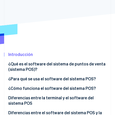
Radar
Prevención de fraude
Ecosistema
Atlas
Constitución de una startup
Socios
Climate
Stripe App Marketplace
Eliminación de dióxido de carbono
Identity
Verificación de identidad en línea
Introducción
¿Qué es el software del sistema de puntos de venta
(sistema POS)?
¿Para qué se usa el software del sistema POS?
Sesiones de Stripe 2026
Descubre cómo Stripe construye la infraestructura económi
¿Cómo funciona el software del sistema POS?
Mirar ahora
Diferencias entre la terminal y el software del
sistema POS
Terminal del sistema POS
Diferencias entre el software del sistema POS y la