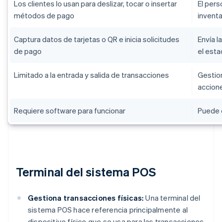
Los clientes lo usan para deslizar, tocar o insertar
El pers
métodos de pago
inventa
Captura datos de tarjetas o QR e inicia solicitudes
Envía l
de pago
el esta
Limitado a la entrada y salida de transacciones
Gestiona
accion
Requiere software para funcionar
Puede 
Terminal del sistema POS
Gestiona transacciones físicas:
Una terminal del
sistema POS hace referencia principalmente al
dispositivo físico que se usa para las transacciones,