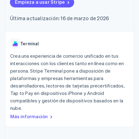
Métodos de
Empieza a usar Stripe
Recognition
Empresa
criptomonedas
de tarjetas
Gestión del dinero
Gestionar
pago
Automatización
Plataformas
suscripciones
Acceso a más
contable
Compras de
Hoja de ruta del
SaaS
Ofrecer cobro por
Última actualización: 16 de marzo de 2026
de 125
Stripe Sigma
criptomoneda
producto
consumo
Terminal
Informes
integrables
Conferencia anual
Emitir tarjetas
Pagos en
personalizados
Sessions
respaldadas por
persona
Data Pipeline
Empleos
monedas estables
Por sector
Authorization
Sincronización
Sala de prensa
Terminal
Aprovisiona y gestiona
Boost
de datos
Stripe Press
servicios con agentes
Optimizaciones
Empresas de IA
Crea una experiencia de comercio unificado en tus
de aceptación
Economía de los
interacciones con los clientes tanto en línea como en
Link
creadores
persona. Stripe Terminal pone a disposición de
Proceso de
Juegos
Contacto
Recursos
Hostelería, viajes y ocio
compra
plataformas y empresas herramientas para
acelerado
Financial
Contacta con ventas
desarrolladores, lectores de tarjetas precertificados,
Seguros
Integraciones de
Connections
Conviértete en socio
Tap to Pay en dispositivos iPhone y Android
Medios de
aplicaciones
Datos de ctas.
comunicación y
Ejemplos de código
financieras
compatibles y gestión de dispositivos basados en la
entretenimiento
Blog de
vinculadas
nube.
Organizaciones sin
desarrolladores
fines de lucro
Estado de la API
Más información
Servicios
Más
profesionales
Product roadmap
Sector público
Ver lo que viene
Minorista