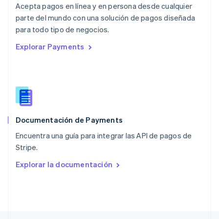
Acepta pagos en línea y en persona desde cualquier
English
parte del mundo con una solución de pagos diseñada
Nueva Zelandia
English
para todo tipo de negocios.
Países Bajos
Explorar Payments
Nederlands
English
Polonia
English
Portugal
Português
English
RAE de Hong Kong, China
English
简体中文
Documentación de Payments
Reino Unido
English
Encuentra una guía para integrar las API de pagos de
República Checa
Stripe.
English
Rumania
Explorar la documentación
English
Singapur
English
简体中文
Suecia
Svenska
English
Suiza