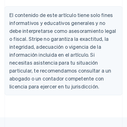
Alemania
Deutsch
English
Australia
El contenido de este artículo tiene solo fines
English
informativos y educativos generales y no
Austria
debe interpretarse como asesoramiento legal
Deutsch
English
Bélgica
o fiscal. Stripe no garantiza la exactitud, la
Nederlands
Français
Deutsch
English
integridad, adecuación o vigencia de la
Brasil
Português
English
información incluida en el artículo. Si
Bulgaria
necesitas asistencia para tu situación
English
Canadá
particular, te recomendamos consultar a un
English
Français
abogado o un contador competente con
China continental
licencia para ejercer en tu jurisdicción.
简体中文
English
Chipre
English
Croacia
English
Italiano
Dinamarca
English
Emiratos Árabes Unidos