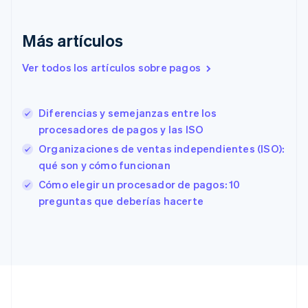
English
Eslovaquia
Más artículos
English
Eslovenia
Ver todos los artículos sobre pagos
English
Italiano
España
Español
English
Diferencias y semejanzas entre los
Estados Unidos
English
Español
简体中文
procesadores de pagos y las ISO
Estonia
Organizaciones de ventas independientes (ISO):
English
qué son y cómo funcionan
Finlandia
English
Svenska
Cómo elegir un procesador de pagos: 10
Francia
preguntas que deberías hacerte
Français
English
Gibraltar
English
Grecia
English
Hungría
English
India