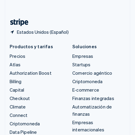
Deutsch
Français
Italiano
English
Tailandia
ไทย
English
Estados Unidos (Español)
Productos y tarifas
Soluciones
Precios
Empresas
Atlas
Startups
Authorization Boost
Comercio agéntico
Billing
Criptomoneda
Capital
E-commerce
Checkout
Finanzas integradas
Climate
Automatización de
finanzas
Connect
Empresas
Criptomoneda
internacionales
Data Pipeline