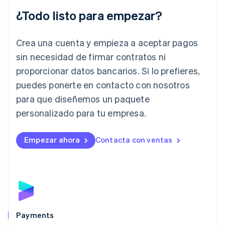
English
¿Todo listo para empezar?
Irlanda
English
Crea una cuenta y empieza a aceptar pagos
Italia
Italiano
English
sin necesidad de firmar contratos ni
Japón
proporcionar datos bancarios. Si lo prefieres,
日本語
English
Letonia
puedes ponerte en contacto con nosotros
English
para que diseñemos un paquete
Liechtenstein
personalizado para tu empresa.
Deutsch
English
Lituania
English
Empezar ahora
Contacta con ventas
Luxemburgo
Français
Deutsch
English
Malasia
English
简体中文
Malta
English
México
Español
English
Payments
Noruega