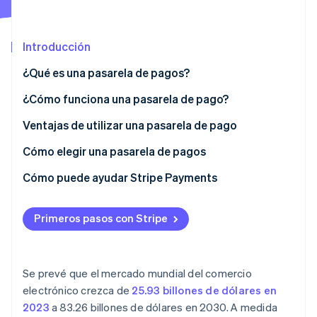
Radar
Prevención de fraude
Introducción
Ecosistema
Atlas
Constitución de una startup
¿Qué es una pasarela de pagos?
Socios
Climate
Stripe App Marketplace
¿Cómo funciona una pasarela de pago?
Eliminación de dióxido de carbono
Identity
Ventajas de utilizar una pasarela de pago
Verificación de identidad en línea
Cómo elegir una pasarela de pagos
Cómo puede ayudar Stripe Payments
Sesiones de Stripe 2026
Primeros pasos con Stripe
Descubre cómo Stripe construye la infraestructura económi
Mirar ahora
Se prevé que el mercado mundial del comercio
electrónico crezca de
25.93 billones de dólares en
2023
a 83.26 billones de dólares en 2030. A medida