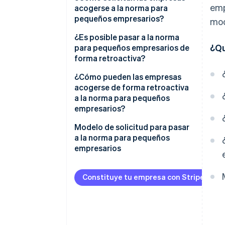
emp
pequeño empresario y una
acogerse a la norma para
pequeña empresa?
pequeños empresarios?
mod
¿Es posible pasar a la norma
¿Qu
para pequeños empresarios de
forma retroactiva?
¿Cómo pueden las empresas
acogerse de forma retroactiva
a la norma para pequeños
empresarios?
¿Qué casos especiales deberías
Modelo de solicitud para pasar
tener en cuenta al pasar a la
a la norma para pequeños
norma para pequeños
empresarios
empresarios?
Constituye tu empresa con Stripe Atla