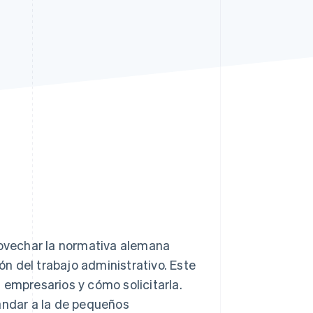
Sesiones de Stripe
2026
Descubre cómo Stripe
construye la
infraestructura
económica para la IA.
Mirar ahora
ovechar la normativa alemana
n del trabajo administrativo. Este
 empresarios y cómo solicitarla.
tándar a la de pequeños