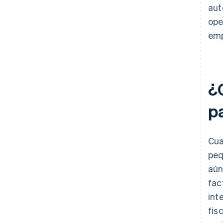
aut
ope
emp
¿
p
Cua
peq
aún
fac
int
fis