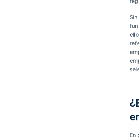
reg
Sin
fun
ell
ref
emp
emp
sel
¿
e
En 