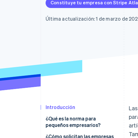
Authorization Boost
Constituye tu empresa con Stripe Atl
Optimizaciones de aceptación
Link
Proceso de compra acelerado
Última actualización: 1 de marzo de 20
Financial Connections
Datos de ctas. financieras
vinculadas
Introducción
Las
par
¿Qué es la norma para
pequeños empresarios?
art
Tam
¿Cuál es la diferencia entre un
¿Cómo solicitan las empresas