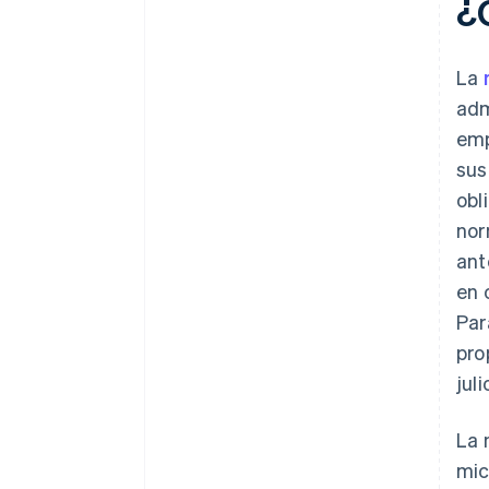
¿
La
adm
emp
sus
obl
nor
ant
en 
Par
pro
jul
La 
mic