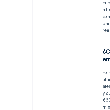
enc
a h
exe
dec
ree
¿C
em
Exi
últ
ale
y c
€60
mie