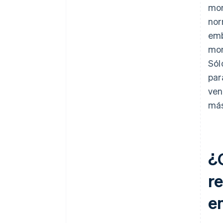
mom
nor
emb
mom
Sól
par
ven
más
¿
r
e