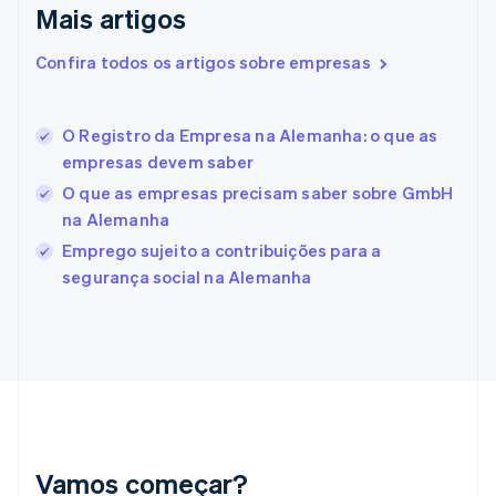
English
Mais artigos
Eslovênia
English
Italiano
Confira todos os artigos sobre empresas
Espanha
Español
English
Estados Unidos
O Registro da Empresa na Alemanha: o que as
English
Español
简体中文
Estônia
empresas devem saber
English
O que as empresas precisam saber sobre GmbH
Finlândia
na Alemanha
English
Svenska
França
Emprego sujeito a contribuições para a
Français
English
segurança social na Alemanha
Gibraltar
English
Grécia
English
Hungria
English
Índia
English
Irlanda
Vamos começar?
English