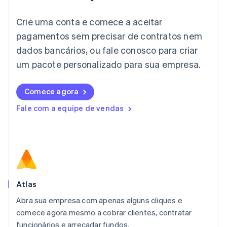
Itália
Crie uma conta e comece a aceitar
Italiano
English
Japão
pagamentos sem precisar de contratos nem
日本語
English
dados bancários, ou fale conosco para criar
Letônia
English
um pacote personalizado para sua empresa.
Liechtenstein
Deutsch
English
Comece agora
Lituânia
English
Fale com a equipe de vendas
Luxemburgo
Français
Deutsch
English
Malásia
English
简体中文
Malta
English
México
Español
English
Atlas
Noruega
Abra sua empresa com apenas alguns cliques e
English
comece agora mesmo a cobrar clientes, contratar
Nova Zelândia
English
funcionários e arrecadar fundos.