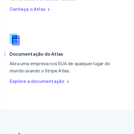
Países Baixos
Conheça o Atlas
Nederlands
English
Polônia
English
Portugal
Português
English
RAE de Hong Kong, China
English
简体中文
Documentação do Atlas
Reino Unido
English
Abra uma empresa nos EUA de qualquer lugar do
República Tcheca
mundo usando o Stripe Atlas.
English
Romênia
Explore a documentação
English
Singapura
English
简体中文
Suécia
Svenska
English
Suíça
Deutsch
Français
Italiano
English
Tailândia
ไทย
English