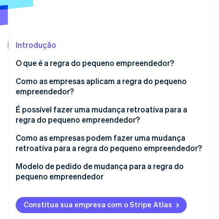
Ecossistema
Introdução
Stripe Sessions 2026
Parceiros
Stripe App Marketplace
Veja como a Stripe está construindo a infraestrutura econô
O que é a regra do pequeno empreendedor?
Assista agora
Qual é a diferença entre um pequeno empreendedor
Como as empresas aplicam a regra do pequeno
e uma pequena empresa?
empreendedor?
É possível fazer uma mudança retroativa para a
regra do pequeno empreendedor?
Como as empresas podem fazer uma mudança
retroativa para a regra do pequeno empreendedor?
Quais casos especiais você deve considerar ao
Modelo de pedido de mudança para a regra do
mudar para a regra do pequeno empreendedor?
pequeno empreendedor
Constitua sua empresa com o Stripe Atlas