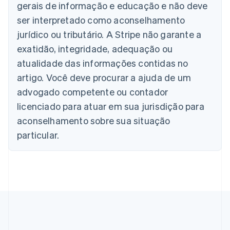
English
gerais de informação e educação e não deve
Áustria
ser interpretado como aconselhamento
Deutsch
English
Bélgica
jurídico ou tributário. A Stripe não garante a
Nederlands
Français
Deutsch
English
exatidão, integridade, adequação ou
Brasil
atualidade das informações contidas no
Português
English
Bulgária
artigo. Você deve procurar a ajuda de um
English
advogado competente ou contador
Canadá
English
Français
licenciado para atuar em sua jurisdição para
China continental
aconselhamento sobre sua situação
简体中文
English
Chipre
particular.
English
Croácia
English
Italiano
Dinamarca
English
Emirados Árabes Unidos
English
Eslováquia