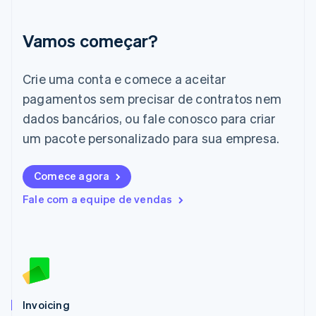
Irlanda
English
Vamos começar?
Itália
Italiano
English
Japão
Crie uma conta e comece a aceitar
日本語
English
pagamentos sem precisar de contratos nem
Letônia
dados bancários, ou fale conosco para criar
English
Liechtenstein
um pacote personalizado para sua empresa.
Deutsch
English
Lituânia
English
Comece agora
Luxemburgo
Fale com a equipe de vendas
Français
Deutsch
English
Malásia
English
简体中文
Malta
English
México
Español
English
Noruega
Invoicing
English