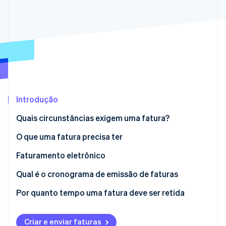
Ecossistema
Stripe Sessions 2026
Parceiros
Stripe App Marketplace
Veja como a Stripe está construindo a infraestrutura econô
Assista agora
Introdução
Quais circunstâncias exigem uma fatura?
O que uma fatura precisa ter
Faturamento eletrônico
Qual é o cronograma de emissão de faturas
Por quanto tempo uma fatura deve ser retida
Criar e enviar faturas