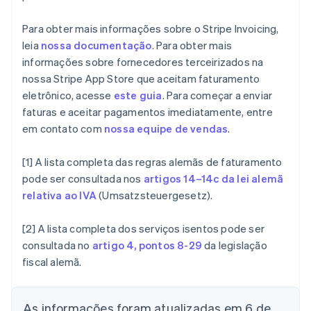
Deutsch
English
Austrália
Para obter mais informações sobre o Stripe Invoicing,
English
leia
nossa documentação
. Para obter mais
Áustria
Deutsch
English
informações sobre fornecedores terceirizados na
Bélgica
nossa Stripe App Store que aceitam faturamento
Nederlands
Français
Deutsch
English
eletrônico, acesse
este guia
. Para começar a enviar
Brasil
faturas e aceitar pagamentos imediatamente, entre
Português
English
em contato com
nossa equipe de vendas
.
Bulgária
English
Canadá
[1] A lista completa das regras alemãs de faturamento
English
Français
pode ser consultada nos
artigos 14–14c da lei alemã
China continental
relativa ao IVA
(Umsatzsteuergesetz).
简体中文
English
Chipre
English
[2] A lista completa dos serviços isentos pode ser
Croácia
consultada no
artigo 4, pontos 8-29
da legislação
English
Italiano
fiscal alemã.
Dinamarca
English
Emirados Árabes Unidos
As informações foram atualizadas em 6 de
English