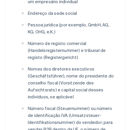
um empresário individual
Endereço da sede social
Pessoa jurídica (por exemplo, GmbH, AG,
KG, OHG, e.K.)
Número de registo comercial
(
Handelsregisternummer
) e tribunal de
registo (
Registergericht
)
Nomes dos diretores executivos
(
Geschäftsführer
), nome do presidente do
conselho fiscal (
Vorsitzende des
Aufsichtsrats
) e capital social desses
indivíduos, se aplicável
Número fiscal (
Steuernummer
) ou número
de identificação IVA (
Umsatzsteuer-
Identifikationsnummer
) do vendedor; para
vendas B2B dentro da UE, o número de