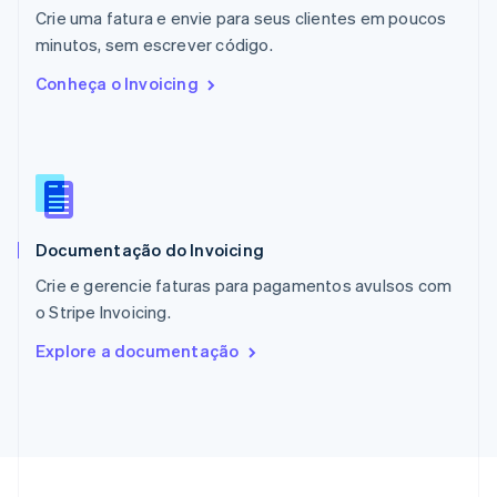
Crie uma fatura e envie para seus clientes em poucos
Nova Zelândia
English
minutos, sem escrever código.
Países Baixos
Conheça o Invoicing
Nederlands
English
Polônia
English
Portugal
Português
English
RAE de Hong Kong, China
English
简体中文
Documentação do Invoicing
Reino Unido
English
Crie e gerencie faturas para pagamentos avulsos com
República Tcheca
o Stripe Invoicing.
English
Romênia
Explore a documentação
English
Singapura
English
简体中文
Suécia
Svenska
English
Suíça
Deutsch
Français
Italiano
English