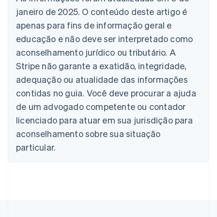
janeiro de 2025. O conteúdo deste artigo é
Eslováquia
English
apenas para fins de informação geral e
Eslovênia
educação e não deve ser interpretado como
English
Italiano
Espanha
aconselhamento jurídico ou tributário. A
Español
English
Stripe não garante a exatidão, integridade,
Estados Unidos
adequação ou atualidade das informações
English
Español
简体中文
Estônia
contidas no guia. Você deve procurar a ajuda
English
de um advogado competente ou contador
Finlândia
licenciado para atuar em sua jurisdição para
English
Svenska
França
aconselhamento sobre sua situação
Français
English
particular.
Gibraltar
English
Grécia
English
Hungria
English
Índia
English