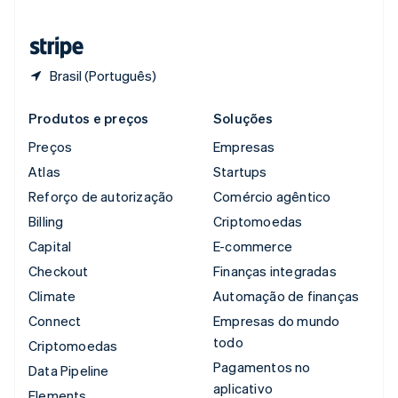
Tailândia
ไทย
English
Brasil (Português)
Produtos e preços
Soluções
Preços
Empresas
Atlas
Startups
Reforço de autorização
Comércio agêntico
Billing
Criptomoedas
Capital
E-commerce
Checkout
Finanças integradas
Climate
Automação de finanças
Connect
Empresas do mundo
todo
Criptomoedas
Pagamentos no
Data Pipeline
aplicativo
Elements