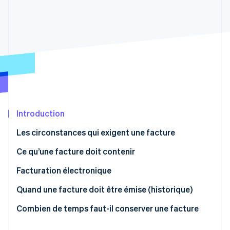
Commerce de détail
État des API
Atlas
Constitution d'une entreprise
Climate
Élimination du carbone
Écosystème
Identity
Partenaires
Vérification de l'identité
Stripe App Marketplace
Introduction
Stripe Sessions 2026
Les circonstances qui exigent une facture
Découvrez comment Stripe construit l’infrastructure écon
l’IA.
Ce qu’une facture doit contenir
Regarder
Facturation électronique
Quand une facture doit être émise (historique)
Combien de temps faut-il conserver une facture