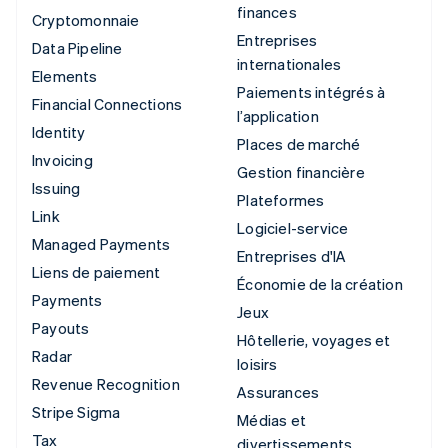
finances
Cryptomonnaie
Entreprises
Data Pipeline
internationales
Elements
Paiements intégrés à
Financial Connections
l’application
Identity
Places de marché
Invoicing
Gestion financière
Issuing
Plateformes
Link
Logiciel-service
Managed Payments
Entreprises d'IA
Liens de paiement
Économie de la création
Payments
Jeux
Payouts
Hôtellerie, voyages et
Radar
loisirs
Revenue Recognition
Assurances
Stripe Sigma
Médias et
Tax
divertissements