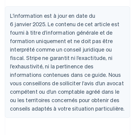
Danemark
English
L’information est à jour en date du
Émirats arabes unis
6 janvier 2025. Le contenu de cet article est
English
Espagne
fourni à titre d’information générale et de
Español
English
formation uniquement et ne doit pas être
Estonie
interprété comme un conseil juridique ou
English
États-Unis
fiscal. Stripe ne garantit ni l’exactitude, ni
English
Español
简体中文
l’exhaustivité, ni la pertinence des
Finlande
informations contenues dans ce guide. Nous
English
Svenska
France
vous conseillons de solliciter l’avis d’un avocat
Français
English
compétent ou d’un comptable agréé dans le
Gibraltar
English
ou les territoires concernés pour obtenir des
Grèce
conseils adaptés à votre situation particulière.
English
Hongrie
English
Inde
English