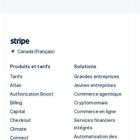
Suède
Svenska
English
Suisse
Deutsch
Français
Italiano
English
Thaïlande
ไทย
English
Canada (Français)
Produits et tarifs
Solutions
Tarifs
Grandes entreprises
Atlas
Jeunes entreprises
Authorization Boost
Commerce agentique
Billing
Cryptomonnaie
Capital
Commerce en ligne
Checkout
Services financiers
intégrés
Climate
Automatisation des
Connect