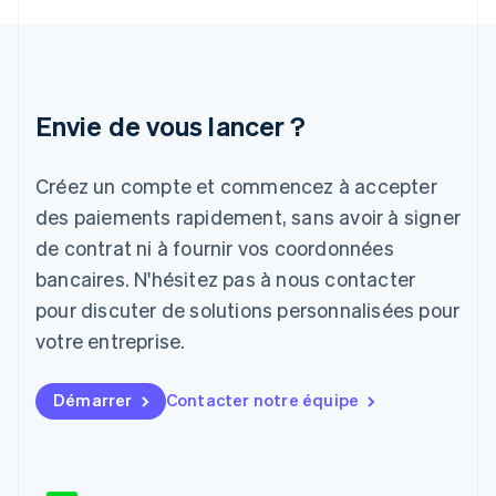
Irlande
English
Italie
Italiano
English
Japon
Envie de vous lancer ?
日本語
English
Lettonie
Créez un compte et commencez à accepter
English
Liechtenstein
des paiements rapidement, sans avoir à signer
Deutsch
English
de contrat ni à fournir vos coordonnées
Lituanie
English
bancaires. N'hésitez pas à nous contacter
Luxembourg
pour discuter de solutions personnalisées pour
Français
Deutsch
English
Malaisie
votre entreprise.
English
简体中文
Malte
Démarrer
Contacter notre équipe
English
Mexique
Español
English
Norvège
English