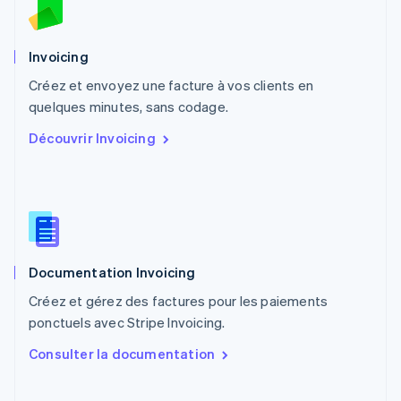
Nouvelle-Zélande
English
Pays-Bas
Invoicing
Nederlands
English
Créez et envoyez une facture à vos clients en
Pologne
English
quelques minutes, sans codage.
Portugal
Découvrir Invoicing
Português
English
RAS de Hong Kong, Chine
English
简体中文
République tchèque
English
Roumanie
English
Documentation Invoicing
Royaume-Uni
English
Créez et gérez des factures pour les paiements
Singapour
ponctuels avec Stripe Invoicing.
English
简体中文
Slovaquie
Consulter la documentation
English
Slovénie
English
Italiano