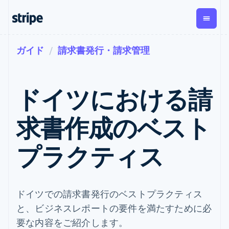
ガイド
請求書発行・請求管理
企業規模別
ドキュメント
学ぶ
支払い
収益
資金管
プラッ
理
フォー
大企業向け
Stripe のドキュメント
ブログ
とマー
Payments
Billing
スタートアップ向け
API リファレンス
導入事例
ドイツにおける請
オンライン決
経常収益
ットプ
Global
ライブラリと SDK
ガイド
済
Metronome
Payouts
イス
Stripe Apps
Managed
求書作成のベスト
従量課金
Payments
第三者
Connec
ユースケース別
マーチャント
サブスクリ
への入
サポート
プション
オブレコード
金
プラッ
ガイド
エージェンティックコマ
プラクティス
サブスクリ
ソリューショ
Payment links
フォー
ース
サポートに問い合わせる
プションの
ン
決済の
E コマース / ECサイト
オンライン決済を受け付
管理サポートプラン
コーディング
管理
Invoicing
築
埋込型金融
け
プロフェッショナルサー
1 回限りまた
不要の決済ペ
請求・財務関連
構築済みの決済を実装
ビス
は継続
ージ
Checkout
グローバルビジネス
プラットフォームまたは
ドイツでの請求書発行のベストプラクティス
構築済み決済
Tax
アプリ内決済
マーケットプレイスを構
消費税と
UI
と、ビジネスレポートの要件を満たすために必
マーケットプレイス
築する
VAT の自動
Elements
資金管理
サブスクリプションを管
要な内容をご紹介します。
柔軟な UI コン
計算
Revenue
会社
プラットフォーム
理