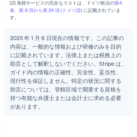
[2] 免税サービスの完全なリストは、ドイツ税法の
第4
キプロス
条、第 8 項から第 29 項 (ドイツ語)
に記載されていま
English
す。
ギリシア
English
クロアチア
2025 年 1 月 6 日現在の情報です。この記事の
English
Italiano
ジブラルタル
内容は、一般的な情報および研修のみを目的
English
に記載されています。法律上または税務上の
シンガポール
助言として解釈しないでください。Stripe は、
English
简体中文
スイス
ガイド内の情報の正確性、完全性、妥当性、
Deutsch
Français
Italiano
English
現行性を保証しません。特定の状況に関する
スウェーデン
Svenska
English
助言については、管轄区域で開業する資格を
スペイン
持つ有能な弁護士または会計士に求める必要
Español
English
スロバキア
があります。
English
スロベニア
English
Italiano
タイ
ไทย
English