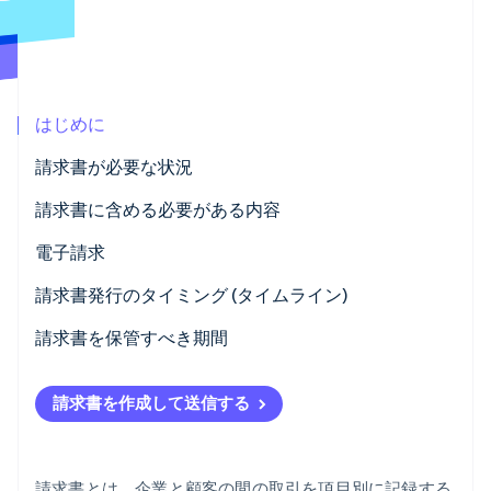
パートナー
Climate
Stripe App Marketplace
カーボンリムーバル
Identity
オンライン本人確認
はじめに
請求書が必要な状況
請求書に含める必要がある内容
Stripe Sessions 2026
電子請求
Stripe が AI の経済インフラをどのように構築しているかを
ご覧ください。
請求書発行のタイミング (タイムライン)
こちらをご覧ください
請求書を保管すべき期間
請求書を作成して送信する
請求書とは、企業と顧客の間の取引を項目別に記録する