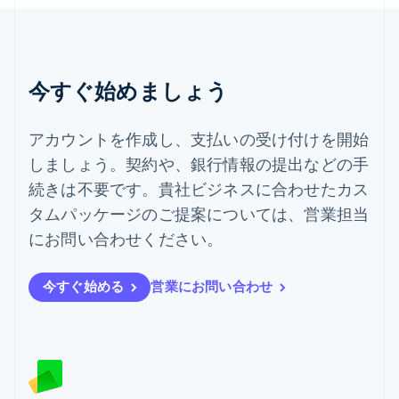
チェコ共和国
English
デンマーク
English
今すぐ始めましょう
ドイツ
Deutsch
English
ニュージーランド
アカウントを作成し、支払いの受け付けを開始
English
しましょう。契約や、銀行情報の提出などの手
ノルウェー
English
続きは不要です。貴社ビジネスに合わせたカス
ハンガリー
タムパッケージのご提案については、営業担当
English
フィンランド
にお問い合わせください。
English
Svenska
ブラジル
今すぐ始める
営業にお問い合わせ
Português
English
フランス
Français
English
ブルガリア
English
ベルギー
Nederlands
Français
Deutsch
English