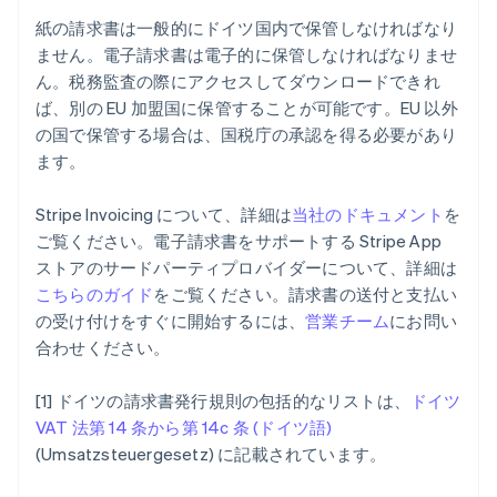
アイルランド
紙の請求書は一般的にドイツ国内で保管しなければなり
English
ません。電子請求書は電子的に保管しなければなりませ
アメリカ
ん。税務監査の際にアクセスしてダウンロードできれ
English
Español
简体中文
ば、別の EU 加盟国に保管することが可能です。EU 以外
アラブ首長国連邦
の国で保管する場合は、国税庁の承認を得る必要があり
English
イギリス
ます。
English
イタリア
Stripe Invoicing について、詳細は
当社のドキュメント
を
Italiano
English
ご覧ください。電子請求書をサポートする Stripe App
インド
ストアのサードパーティプロバイダーについて、詳細は
English
エストニア
こちらのガイド
をご覧ください。請求書の送付と支払い
English
の受け付けをすぐに開始するには、
営業チーム
にお問い
オーストラリア
合わせください。
English
オーストリア
[1] ドイツの請求書発行規則の包括的なリストは、
ドイツ
Deutsch
English
オランダ
VAT 法第 14 条から第 14c 条 (ドイツ語)
Nederlands
English
(Umsatzsteuergesetz) に記載されています。
カナダ
English
Français