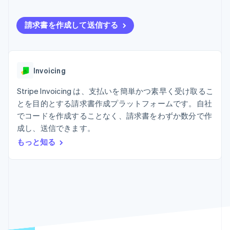
Recognition
ポーネント
SaaS
従量課金請求を提供
決済手段
製品ロードマップ
ステーブルコイン担保型
会計管理の
125 以上の決
請求書を作成して送信する
Sessions 年次カンファ
のカードを発行
自動化
済手段を利用
レンス
エージェントによるサー
Stripe
可能
Terminal
採用情報
ビスのプロビジョニング
Sigma
業種別
対面支払い
ニュースルーム
と管理
カスタムレ
Authorization
Stripe Press
ポート
Boost
Invoicing
AI 企業
Data
決済成功率の
クリエイターエコノミ―
Pipeline
最適化
ゲーム
Stripe Invoicing は、支払いを簡単かつ素早く受け取るこ
リソース
データの同
Link
ホスピタリティ、旅行、
お問い合わせ
とを目的とする請求書作成プラットフォームです。自社
期
スピーディー
レジャー
でコードを作成することなく、請求書をわずか数分で作
な決済
保険
アプリへの導入
営業にお問い合わせ
メディアおよびエンター
コードサンプル
成し、送信できます。
パートナーになる
テインメント
開発者のブログ
もっと知る
非営利団体
API ステータス
プロフェッショナルサー
その他
ビス
Product roadmap
パブリックセクター
今後の予定を確認
小売業
Radar
不正防止
エコシステム
Atlas
スタートアップの企業設立