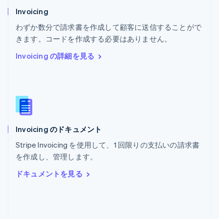
ポーランド
Invoicing
English
わずか数分で請求書を作成して顧客に送信することがで
ポルトガル
Português
English
きます。コードを作成する必要はありません。
マルタ
Invoicing の詳細を見る
English
マレーシア
English
简体中文
メキシコ
Español
English
ラトビア
English
Invoicing のドキュメント
リトアニア
English
Stripe Invoicing を使用して、1 回限りの支払いの請求書
リヒテンシュタイン
を作成し、管理します。
Deutsch
English
ルーマニア
ドキュメントを見る
English
ルクセンブルグ
Français
Deutsch
English
中国香港特別行政区
English
简体中文