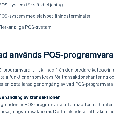
POS-system för självbetjäning
POS-system med självbetjäningsterminaler
Flerkanaliga POS-system
ad används POS-programvara t
-programvara, till skillnad från den bredare kategori
itala funktioner som krävs för transaktionshantering o
jer en detaljerad genomgång av vad POS-programvara k
Behandling av transaktioner
I grunden är POS-programvara utformad för att hanter
försäljningstransaktioner. Detta inkluderar att räkna iho