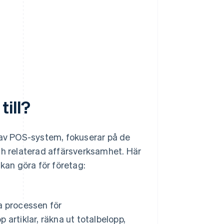
ill?
n av POS-system, fokuserar på de
ch relaterad affärsverksamhet. Här
an göra för företag:
a processen för
p artiklar, räkna ut totalbelopp,