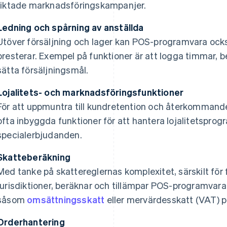
riktade marknadsföringskampanjer.
Ledning och spårning av anställda
Utöver försäljning och lager kan POS-programvara ocks
presterar. Exempel på funktioner är att logga timmar, b
sätta försäljningsmål.
Lojalitets- och marknadsföringsfunktioner
För att uppmuntra till kundretention och återkommand
ofta inbyggda funktioner för att hantera lojalitetsprog
specialerbjudanden.
Skatteberäkning
Med tanke på skattereglernas komplexitet, särskilt för
jurisdiktioner, beräknar och tillämpar POS-programvara
såsom
omsättningsskatt
eller mervärdesskatt (VAT) p
Orderhantering