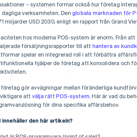
nsaktioner – systemen formar också hur företag inter
 dagliga verksamheten. Den
globala marknaden för 
71 miljarder USD 2030, enligt en rapport från Grand Vi
aciteten hos moderna POS-system är enorm. Från att 
aljerade försäljningsrapporter till att
hantera av kund
ttformar spelar en integrerad roll i att förbättra affärs
tifunktionella hjälper de företag att konsolidera och för
ektiviteten.
 företag gör avvägningar mellan föränderliga kundförvä
 viktigare att
välja rätt POS-system
. Här är vad du beh
gramvarulösning för dina specifika affärsbehov.
 innehåller den här artikeln?
Vad är POS-programvara (point of sale)?