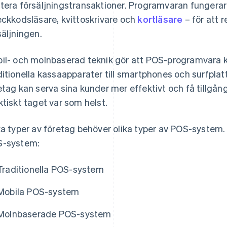
tera försäljningstransaktioner. Programvaran fungerar 
eckkodsläsare, kvittoskrivare och
kortläsare
– för att r
säljningen.
il- och molnbaserad teknik gör att POS-programvara ka
ditionella kassaapparater till smartphones och surfplatto
etag kan serva sina kunder mer effektivt och få tillgång
ktiskt taget var som helst.
ka typer av företag behöver olika typer av POS-system. 
-system:
Traditionella POS-system
Mobila POS-system
Molnbaserade POS-system