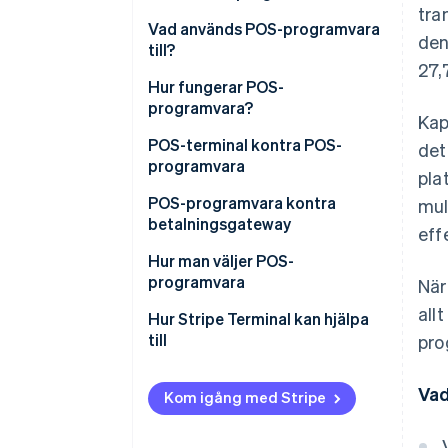
tra
Vad används POS-programvara
den
till?
27,
Hur fungerar POS-
programvara?
Kap
POS-terminal kontra POS-
det
programvara
pla
POS-terminal
POS-programvara kontra
mul
betalningsgateway
eff
POS-programvara
POS-programvara
Hur man väljer POS-
programvara
När
Betalningsgateway
allt
Hur Stripe Terminal kan hjälpa
till
pro
Vad
Kom igång med Stripe