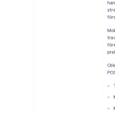
han
str
för
Mob
tra
för
pra
Oli
POS