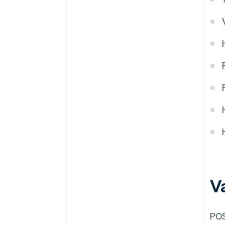
V
POS