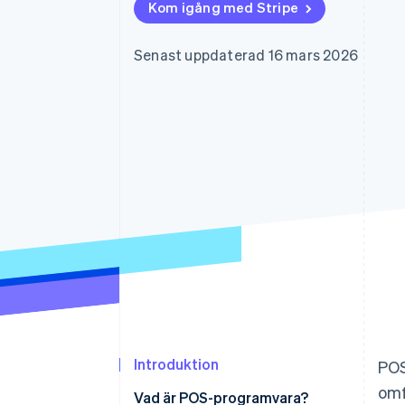
Kom igång med Stripe
Accelererad kassaprocess
Financial Connections
Länkade finanskontodata
Senast uppdaterad 16 mars 2026
Introduktion
POS
omf
Vad är POS-programvara?