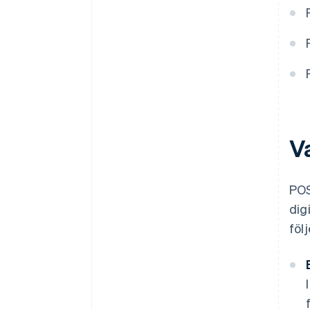
V
POS
dig
föl