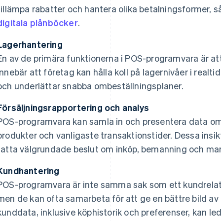
tillämpa rabatter och hantera olika betalningsformer,
digitala plånböcker
.
Lagerhantering
En av de primära funktionerna i POS-programvara är att 
innebär att företag kan hålla koll på lagernivåer i realtid,
och underlättar snabba ombeställningsplaner.
Försäljningsrapportering och analys
POS-programvara kan samla in och presentera data om 
produkter och vanligaste transaktionstider. Dessa insikt
fatta välgrundade beslut om inköp, bemanning och ma
Kundhantering
POS-programvara är inte samma sak som ett kundrela
men de kan ofta samarbeta för att ge en bättre bild av
kunddata, inklusive köphistorik och preferenser, kan led