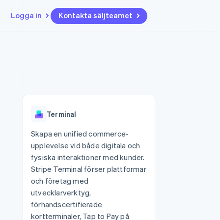
Logga in
Kontakta säljteamet
Resurser
Ecosystem
Kontakt
ch
Mer
er
Appintegrationer
Partner
Kontakta säljteamet
Product roadmap
Kodexempel
Stripe App Marketplace
Bli partner
Se vad som kommer härnäst
Utvecklarblogg
r plattformar
tid
API-status
Radar
Bedrägeribekämpning
Terminal
Atlas
Bolagsbildning för startups
Skapa en unified commerce-
upplevelse vid både digitala och
Climate
Koldioxidinfångning
fysiska interaktioner med kunder.
Stripe Terminal förser plattformar
Identity
Identitetsverifiering online
och företag med
utvecklarverktyg,
förhandscertifierade
kortterminaler, Tap to Pay på