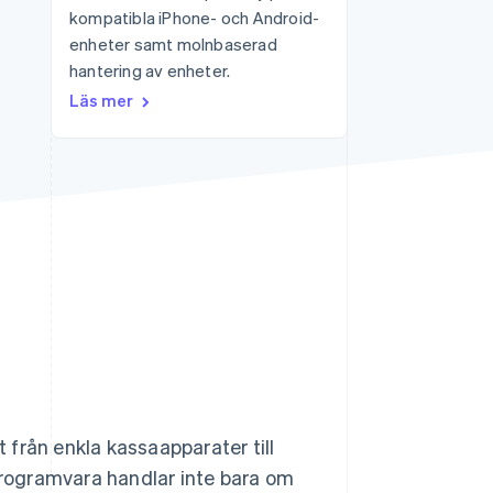
kompatibla iPhone- och Android-
enheter samt molnbaserad
hantering av enheter.
Stripe Sessions 2026
Se hur Stripe bygger den
Läs mer
ekonomiska
infrastrukturen för AI.
Titta nu
från enkla kassaapparater till
rogramvara handlar inte bara om