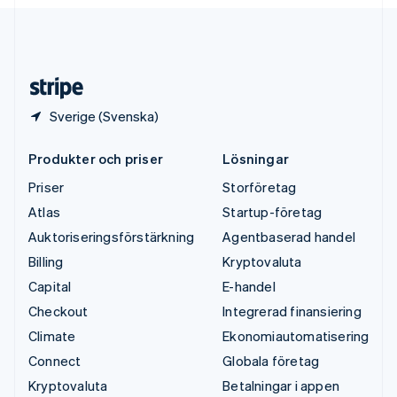
English
USA
English
Español
简体中文
Österrike
Deutsch
English
Sverige (Svenska)
Produkter och priser
Lösningar
Priser
Storföretag
Atlas
Startup-företag
Auktoriseringsförstärkning
Agentbaserad handel
Billing
Kryptovaluta
Capital
E-handel
Checkout
Integrerad finansiering
Climate
Ekonomiautomatisering
Connect
Globala företag
Kryptovaluta
Betalningar i appen