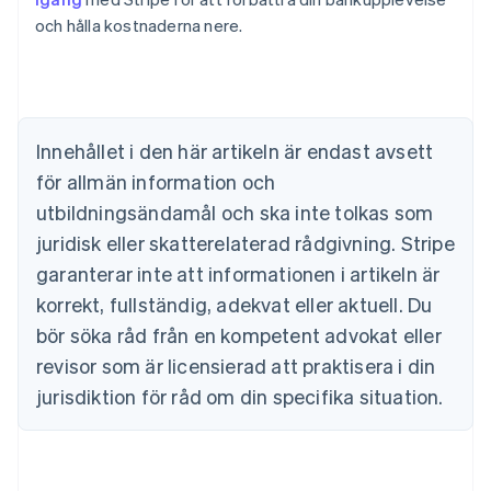
och hålla kostnaderna nere.
Australien
English
Belgien
Nederlands
Français
Deutsch
English
Brasilien
Português
English
Innehållet i den här artikeln är endast avsett
Bulgarien
för allmän information och
English
Cypern
utbildningsändamål och ska inte tolkas som
English
juridisk eller skatterelaterad rådgivning. Stripe
Danmark
garanterar inte att informationen i artikeln är
English
Estland
korrekt, fullständig, adekvat eller aktuell. Du
English
bör söka råd från en kompetent advokat eller
Fastlandskina
revisor som är licensierad att praktisera i din
简体中文
English
Finland
jurisdiktion för råd om din specifika situation.
English
Svenska
Frankrike
Français
English
Förenade Arabemiraten