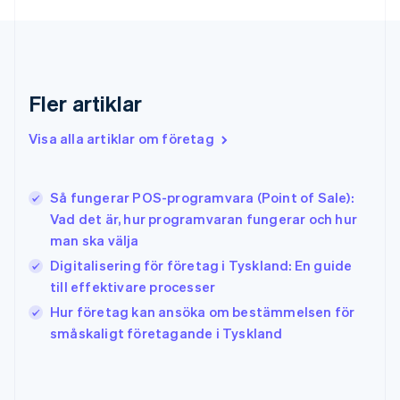
English
Gibraltar
English
Grekland
English
Fler artiklar
Hongkong SAR, Kina
English
简体中文
Indien
Visa alla artiklar om företag
English
Irland
English
Så fungerar POS-programvara (Point of Sale):
Italien
Vad det är, hur programvaran fungerar och hur
Italiano
English
man ska välja
Japan
日本語
English
Digitalisering för företag i Tyskland: En guide
Kanada
till effektivare processer
English
Français
Hur företag kan ansöka om bestämmelsen för
Kroatien
English
Italiano
småskaligt företagande i Tyskland
Lettland
English
Liechtenstein