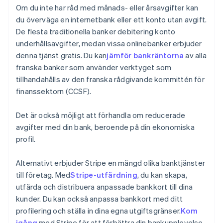
Om du inte har råd med månads- eller årsavgifter kan
du överväga en internetbank eller ett konto utan avgift.
De flesta traditionella banker debitering konto
underhållsavgifter, medan vissa onlinebanker erbjuder
denna tjänst gratis. Du kan
jämför bankräntorna
av alla
franska banker som använder verktyget som
tillhandahålls av den franska rådgivande kommittén för
finanssektorn (CCSF).
Det är också möjligt att förhandla om reducerade
avgifter med din bank, beroende på din ekonomiska
profil.
Alternativt erbjuder Stripe en mängd olika banktjänster
till företag. Med
Stripe-utfärdning
, du kan skapa,
utfärda och distribuera anpassade bankkort till dina
kunder. Du kan också anpassa bankkort med ditt
profilering och ställa in dina egna utgiftsgränser.
Kom
igång
med Stripe för att förbättra din bankupplevelse