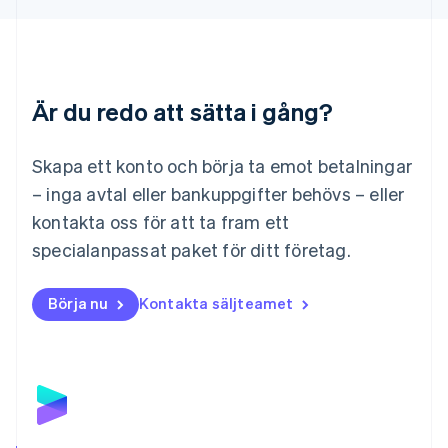
Deutsch
English
Litauen
English
Luxemburg
Français
Deutsch
English
Är du redo att sätta i gång?
Malaysia
English
简体中文
Malta
Skapa ett konto och börja ta emot betalningar
English
Mexiko
– inga avtal eller bankuppgifter behövs – eller
Español
English
kontakta oss för att ta fram ett
Nederländerna
specialanpassat paket för ditt företag.
Nederlands
English
Norge
English
Börja nu
Kontakta säljteamet
Nya Zeeland
English
Polen
English
Portugal
Português
English
Rumänien