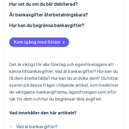
Identitetsverifiering online
Hur vet du om du blir debiterad?
Partner
Stripe App Marketplace
Är bankavgifter återbetalningsbara?
Hur kan du begränsa bankavgifter?
Stripe Sessions 2026
Se hur Stripe bygger den ekonomiska inf
Kom igång med Stripe
Titta nu
Det är viktigt för alla företag och egenföretagare att
känna till bankavgifter. Vad är bankavgifter? Hur kan du
få dem återbetalda? Hur kan du undvika dem? Du hittar
svaren på dessa frågor i följande artikel, som beskriver
de viktigaste bankavgifterna, lagstiftningen som inför
tak för dem och hur du begränsar dina avgifter.
Vad innehåller den här artikeln?
Vad är bankavgifter?