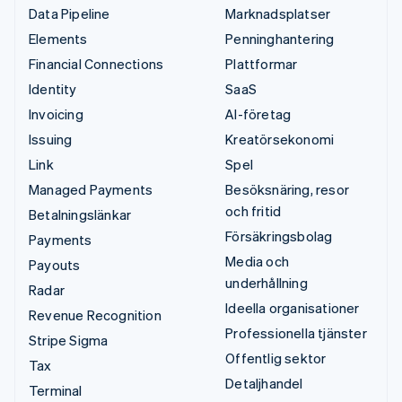
Data Pipeline
Marknadsplatser
Elements
Penninghantering
Financial Connections
Plattformar
Identity
SaaS
Invoicing
AI-företag
Issuing
Kreatörsekonomi
Link
Spel
Managed Payments
Besöksnäring, resor
och fritid
Betalningslänkar
Försäkringsbolag
Payments
Media och
Payouts
underhållning
Radar
Ideella organisationer
Revenue Recognition
Professionella tjänster
Stripe Sigma
Offentlig sektor
Tax
Detaljhandel
Terminal