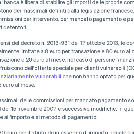
i banca è libera di stabilire gli importi delle proprie c
stono dei massimali definiti dalla legislazione francese. 
missioni per intervento, per mancato pagamento e pe
zi detentori.
sensi del decreto n. 2013-931 del 17 ottobre 2013, le c
almente limitate a 8 euro per transazione e 80 euro al
nsazione e 20 euro al mese, nel caso di persone finanzi
fruiscono dell'offerta speciale per clienti vulnerabili (O
anziariamente vulnerabili
che non hanno optato per ques
5 euro al mese.
assimali delle commissioni per mancato pagamento sono
1 del 15 novembre 2007 e successive modifiche. In ques
e all'importo e al metodo di pagamento:
30 euro per il rifiuto di un assegno di importo uguale o 