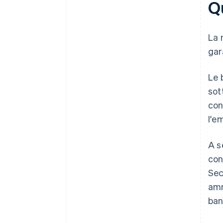
Qu
La 
gar
Le 
sot
con
l'e
A s
con
Se
amm
ban