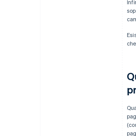
Inf
sop
cam
Esi
che
Q
pr
Qua
pag
(co
pag