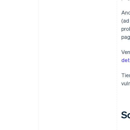
Anc
(ad
pro
pag
Ven
det
Tie
vuln
So