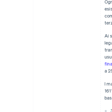
Ogn
esi
com
ter
Ai 
leg
tra
usu
fin
a 2
I m
161
bas