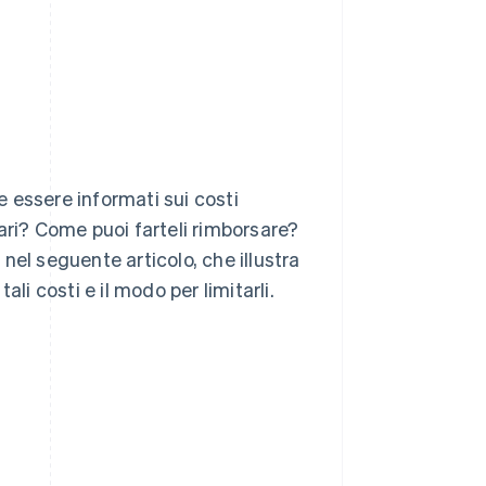
Stripe Sessions 2026
Scopri come Stripe sta
costruendo
l'infrastruttura
economica per l'IA.
Guarda ora
te essere informati sui costi
ari? Come puoi farteli rimborsare?
nel seguente articolo, che illustra
tali costi e il modo per limitarli.