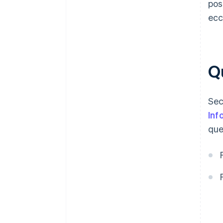
pos
ecc
Qu
Sec
Inf
que