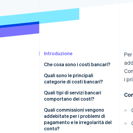
Link
Pagamento accelerato
Financial Connections
Conti finanziari collegati
Introduzione
Per
add
Che cosa sono i costi bancari?
Com
Quali sono le principali
i pr
categorie di costi bancari?
Quali tipi di servizi bancari
Con
comportano dei costi?
Quali commissioni vengono
addebitate per i problemi di
pagamento e le irregolarità del
conto?