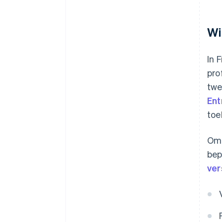
Wi
In 
pro
twe
Ent
toe
Om 
bep
ver