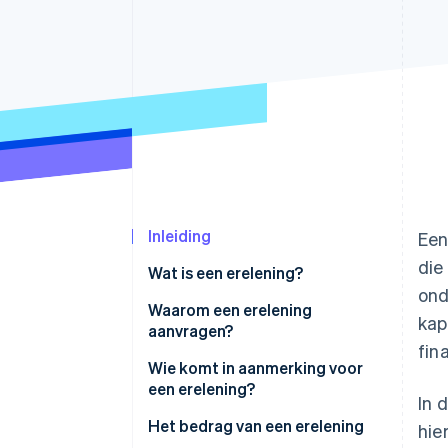
Link
Versneld afrekenen
Financial Connections
Data gekoppelde rekeningen
Inleiding
Een
die
Wat is een erelening?
ond
Wie kan ereleningen toekennen?
Waarom een erelening
kap
aanvragen?
Wat zijn de verschillende
fin
soorten ereleningen?
Wie komt in aanmerking voor
een erelening?
In 
Het bedrag van een erelening
hie