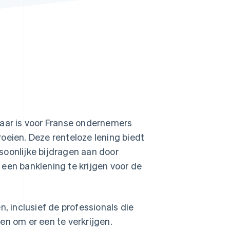
Stripe Sessions 2026
Ontdek hoe Stripe de
economische
infrastructuur voor AI
bouwt.
Nu bekijken
baar is voor Franse ondernemers
oeien. Deze renteloze lening biedt
soonlijke bijdragen aan door
een banklening te krijgen voor de
n, inclusief de professionals die
en om er een te verkrijgen.