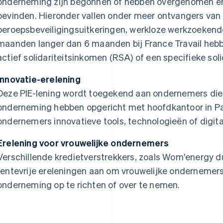
onderneming zijn begonnen of hebben overgenomen en z
bevinden. Hieronder vallen onder meer ontvangers van r
beroepsbeveiligingsuitkeringen, werkloze werkzoekende
maanden langer dan 6 maanden bij France Travail heb
actief solidariteitsinkomen (RSA) of een specifieke soli
Innovatie-erelening
Deze PIE-lening wordt toegekend aan ondernemers die i
onderneming hebben opgericht met hoofdkantoor in Pa
ondernemers innovatieve tools, technologieën of digit
Erelening voor vrouwelijke ondernemers
Verschillende kredietverstrekkers, zoals Wom'energy 
rentevrije ereleningen aan om vrouwelijke ondernemer
onderneming op te richten of over te nemen.