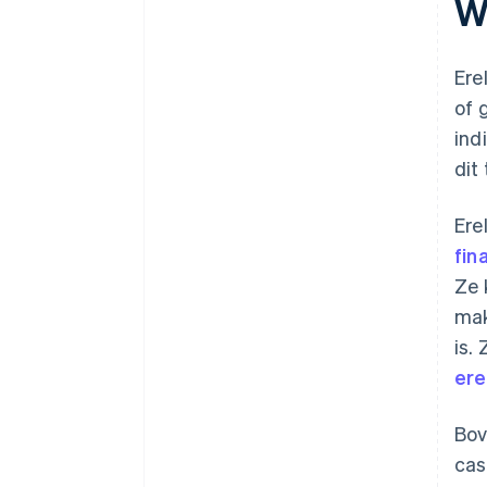
W
Ere
of 
ind
dit
Ere
fin
Ze 
mak
is.
ere
Bov
cas