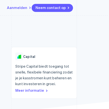
Aanmelden
Neem contact op
Bronnen
Ecosysteem
Contact
marktplaatsen
Meer
App-integraties
Partners
Neem contact op
Product roadmap
Voorbeelden van code
Stripe App Marketplace
Partner worden
Ontdek wat er in het verschiet
or platforms
Developerblog
ligt
r platforms
API-status
financiële
Radar
Capital
Fraudepreventie
tuele kaarten
Atlas
ing
Stripe Capital biedt toegang tot
Oprichting van een start-up
snelle, flexibele financiering zodat
Climate
je je kasstromen kunt beheren en
CO₂-verwijdering
kunt investeren in groei.
Identity
Meer informatie
Online identiteitsverificatie