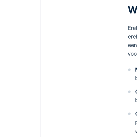
W
Ere
ere
een
voo