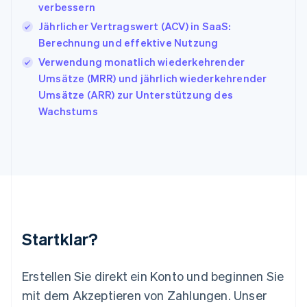
日本語
English
verbessern
Kanada
Jährlicher Vertragswert (ACV) in SaaS:
English
Français
Berechnung und effektive Nutzung
Kroatien
English
Italiano
Verwendung monatlich wiederkehrender
Lettland
Umsätze (MRR) und jährlich wiederkehrender
English
Umsätze (ARR) zur Unterstützung des
Liechtenstein
Wachstums
Deutsch
English
Litauen
English
Luxemburg
Français
Deutsch
English
Malaysia
English
简体中文
Malta
English
Startklar?
Mexiko
Español
English
Neuseeland
Erstellen Sie direkt ein Konto und beginnen Sie
English
mit dem Akzeptieren von Zahlungen. Unser
Niederlande