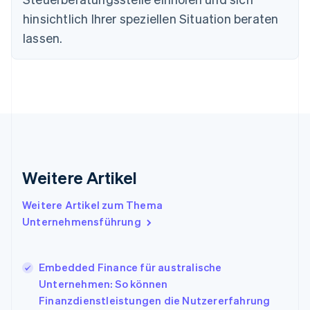
English
Deutschland
hinsichtlich Ihrer speziellen Situation beraten
Deutsch
English
lassen.
Estland
English
Festlandchina
简体中文
English
Finnland
English
Svenska
Frankreich
Français
English
Gibraltar
English
Weitere Artikel
Griechenland
English
Weitere Artikel zum Thema
Indien
Unternehmensführung
English
Irland
English
Embedded Finance für australische
Italien
Unternehmen: So können
Italiano
English
Japan
Finanzdienstleistungen die Nutzererfahrung