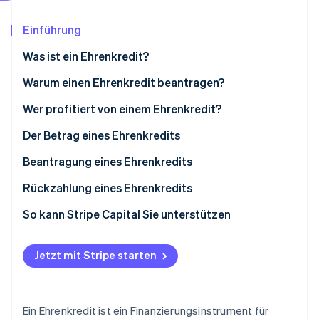
Betrugsprävention
Ecosystem
Atlas
Einführung
Start-up-Gründung
Partner
Stripe App-Marktplatz
Was ist ein Ehrenkredit?
Climate
CO₂-Entnahme
Wer kann Ehrenkredite vergeben?
Warum einen Ehrenkredit beantragen?
Identity
Welche Arten von Ehrenkrediten gibt es?
Wer profitiert von einem Ehrenkredit?
Online-Identitätsprüfung
Der Betrag eines Ehrenkredits
Beantragung eines Ehrenkredits
Rückzahlung eines Ehrenkredits
Stripe-Sessions 2026
Erfahren Sie, wie Stripe Lösungen für die Wirts
So kann Stripe Capital Sie unterstützen
Jetzt ansehen
Jetzt mit Stripe starten
Ein Ehrenkredit ist ein Finanzierungsinstrument für