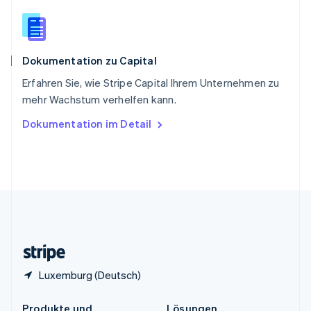
China
English
简体中文
Spanien
Español
English
Dokumentation zu Capital
Thailand
ไทย
English
Erfahren Sie, wie Stripe Capital Ihrem Unternehmen zu
Tschechische Republik
mehr Wachstum verhelfen kann.
English
Ungarn
Dokumentation im Detail
English
Vereinigte Arabische Emirate
English
Vereinigte Staaten
English
Español
简体中文
Vereinigtes Königreich
English
Zypern
English
Luxemburg (Deutsch)
Produkte und
Lösungen