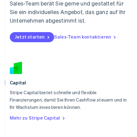
Nederlands
English
Sales-Team berät Sie gerne und gestaltet für
Norwegen
Sie ein individuelles Angebot, das ganz auf Ihr
English
Österreich
Unternehmen abgestimmt ist.
Deutsch
English
Polen
Jetzt starten
Sales-Team kontaktieren
English
Portugal
Português
English
Rumänien
English
Schweden
Svenska
English
Schweiz
Capital
Deutsch
Français
Italiano
English
Stripe Capital bietet schnelle und flexible
Singapur
English
简体中文
Finanzierungen, damit Sie Ihren Cashflow steuern und in
Slowakei
Ihr Wachstum investieren können.
English
Mehr zu Stripe Capital
Slowenien
English
Italiano
Sonderverwaltungsregion Hongkong,