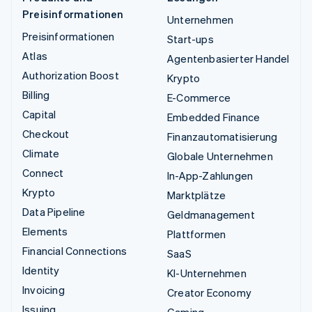
Preisinformationen
Unternehmen
Preisinformationen
Start-ups
Atlas
Agentenbasierter Handel
Authorization Boost
Krypto
Billing
E-Commerce
Capital
Embedded Finance
Checkout
Finanzautomatisierung
Climate
Globale Unternehmen
Connect
In-App-Zahlungen
Krypto
Marktplätze
Data Pipeline
Geldmanagement
Elements
Plattformen
Financial Connections
SaaS
Identity
KI-Unternehmen
Invoicing
Creator Economy
Issuing
Gaming