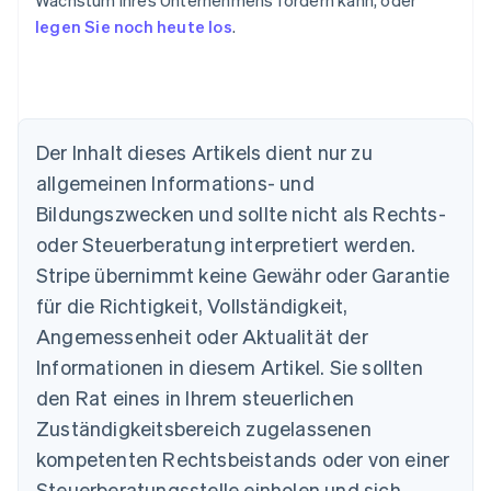
Wachstum Ihres Unternehmens fördern kann, oder
legen Sie noch heute los
.
Der Inhalt dieses Artikels dient nur zu
allgemeinen Informations- und
Bildungszwecken und sollte nicht als Rechts-
oder Steuerberatung interpretiert werden.
Stripe übernimmt keine Gewähr oder Garantie
Australien
für die Richtigkeit, Vollständigkeit,
English
Angemessenheit oder Aktualität der
Belgien
Informationen in diesem Artikel. Sie sollten
Nederlands
Français
Deutsch
English
Brasilien
den Rat eines in Ihrem steuerlichen
Português
English
Zuständigkeitsbereich zugelassenen
Bulgarien
English
kompetenten Rechtsbeistands oder von einer
Dänemark
Steuerberatungsstelle einholen und sich