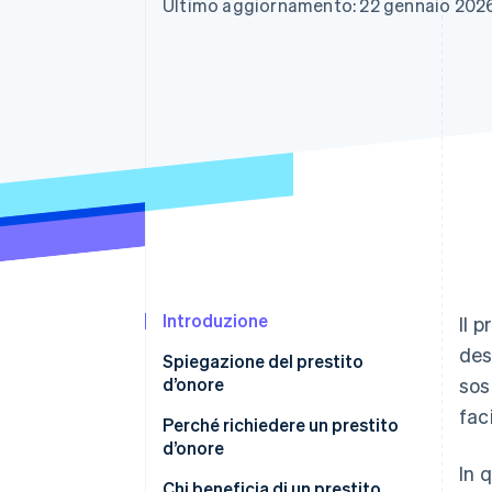
Ultimo aggiornamento: 22 gennaio 202
Link
Pagamento accelerato
Financial Connections
Conti finanziari collegati
Introduzione
Il 
des
Spiegazione del prestito
d’onore
sos
fac
Ecco chi può concedere prestiti
Perché richiedere un prestito
d’onore
d’onore
In 
Diversi tipi di prestiti d’onore
Chi beneficia di un prestito