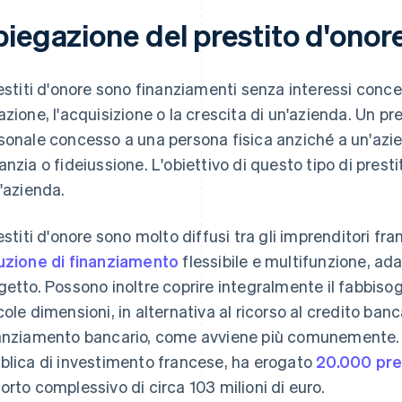
piegazione del prestito d'onor
restiti d'onore sono finanziamenti senza interessi concess
azione, l'acquisizione o la crescita di un'azienda. Un pr
sonale concesso a una persona fisica anziché a un'azi
anzia o fideiussione. L'obiettivo di questo tipo di presti
l'azienda.
restiti d'onore sono molto diffusi tra gli imprenditori f
uzione di finanziamento
flessibile e multifunzione, ada
getto. Possono inoltre coprire integralmente il fabbisogn
cole dimensioni, in alternativa al ricorso al credito ban
anziamento bancario, come avviene più comunemente. 
blica di investimento francese, ha erogato
20.000 pre
orto complessivo di circa 103 milioni di euro.