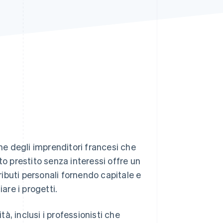
Stripe Sessions 2026
Scopri come Stripe sta
costruendo
l'infrastruttura
economica per l'IA.
Guarda ora
one degli imprenditori francesi che
to prestito senza interessi offre un
tributi personali fornendo capitale e
are i progetti.
tà, inclusi i professionisti che