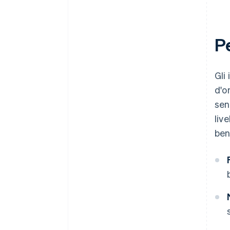
P
Gli
d'o
sen
liv
ben