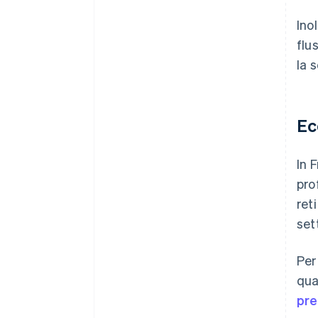
Ino
flu
la 
Ec
In 
pro
ret
sett
Per
qua
pre