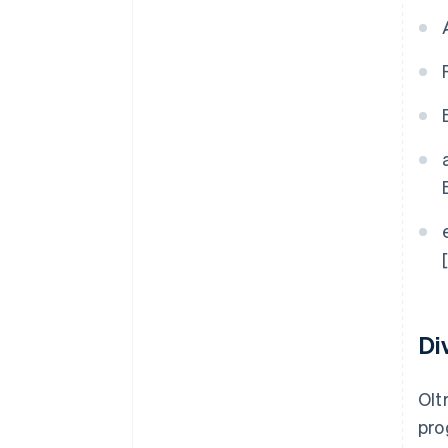
Div
Olt
pro