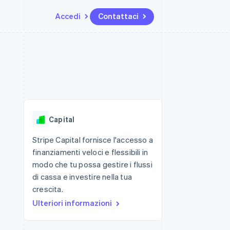
Accedi
Contattaci
Risorse
Ecosistema
Recapiti
me e marketplace
Altro
Integrazioni app
Partner
Contattaci
Product roadmap
ns
Esempi di codice
Stripe App Marketplace
Diventa nostro partner
Scopri cosa ti aspetta
 piattaforme
Blog per sviluppatori
 platforms
ibero
Stato dell'API
Radar
ari integrati
Prevenzione delle frodi
Capital
 fisiche
Atlas
Costituzione di start-up
Stripe Capital fornisce l'accesso a
finanziamenti veloci e flessibili in
Climate
Rimozione del carbonio
modo che tu possa gestire i flussi
di cassa e investire nella tua
Identity
Verifica online dell'identità
crescita.
Ulteriori informazioni