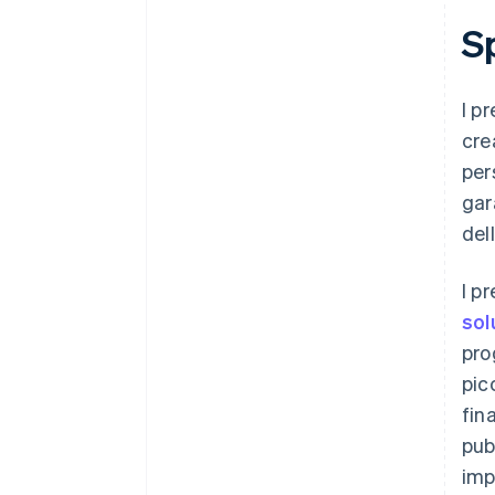
S
I p
cre
per
gar
del
I p
sol
pro
pic
fin
pub
imp