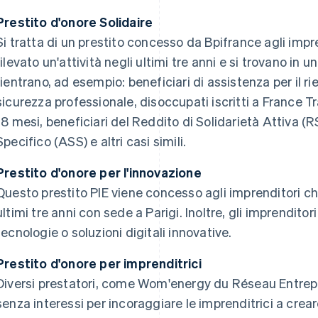
Prestito d'onore Solidaire
Si tratta di un prestito concesso da Bpifrance agli imp
rilevato un'attività negli ultimi tre anni e si trovano in 
rientrano, ad esempio: beneficiari di assistenza per il rie
sicurezza professionale, disoccupati iscritti a France Tra
18 mesi, beneficiari del Reddito di Solidarietà Attiva (R
Specifico (ASS) e altri casi simili.
Prestito d'onore per l'innovazione
Questo prestito PIE viene concesso agli imprenditori ch
ultimi tre anni con sede a Parigi. Inoltre, gli imprendit
tecnologie o soluzioni digitali innovative.
Prestito d'onore per imprenditrici
Diversi prestatori, come Wom'energy du Réseau Entrepre
senza interessi per incoraggiare le imprenditrici a creare