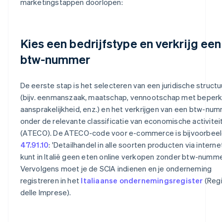
marketingstappen doorlopen:
Kies een bedrijfstype en verkrijg een
btw-nummer
De eerste stap is het selecteren van een juridische structu
(bijv. eenmanszaak, maatschap, vennootschap met beper
aansprakelijkheid, enz.) en het verkrijgen van een btw-nu
onder de relevante classificatie van economische activitei
(ATECO). De ATECO-code voor e-commerce is bijvoorbee
47.91.10
: 'Detailhandel in alle soorten producten via internet
kunt in Italië geen eten online verkopen zonder btw-numme
Vervolgens moet je de SCIA indienen en je onderneming
registreren in het
Italiaanse ondernemingsregister
(Regi
delle Imprese).