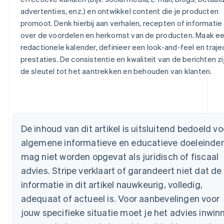
advertenties, enz.) en ontwikkel content die je producten
promoot. Denk hierbij aan verhalen, recepten of informatie
over de voordelen en herkomst van de producten. Maak e
redactionele kalender, definieer een look-and-feel en traje
prestaties. De consistentie en kwaliteit van de berichten zi
de sleutel tot het aantrekken en behouden van klanten.
Australië
English
België
Nederlands
Français
Deutsch
English
Brazilië
De inhoud van dit artikel is uitsluitend bedoeld vo
Português
English
algemene informatieve en educatieve doeleinde
Bulgarije
mag niet worden opgevat als juridisch of fiscaal
English
Canada
advies. Stripe verklaart of garandeert niet dat de
English
Français
informatie in dit artikel nauwkeurig, volledig,
Cyprus
adequaat of actueel is. Voor aanbevelingen voor
English
Denemarken
jouw specifieke situatie moet je het advies inwin
English