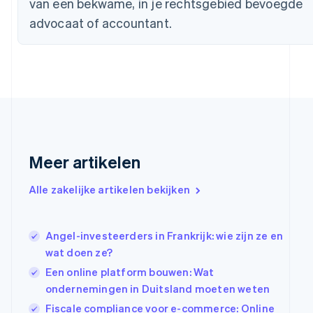
van een bekwame, in je rechtsgebied bevoegde
Duitsland
Deutsch
English
advocaat of accountant.
Estland
English
Finland
English
Svenska
Frankrijk
Français
English
Gibraltar
English
Griekenland
Meer artikelen
English
Hongarije
Alle zakelijke artikelen bekijken
English
Hongkong SAR, China
English
简体中文
Ierland
Angel-investeerders in Frankrijk: wie zijn ze en
English
wat doen ze?
India
Een online platform bouwen: Wat
English
ondernemingen in Duitsland moeten weten
Italië
Italiano
English
Fiscale compliance voor e-commerce: Online