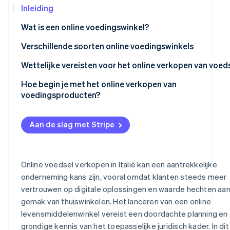
Inleiding
Oprichting van een start-up
Climate
Wat is een online voedingswinkel?
CO₂-verwijdering
Ecosysteem
Voordelen van het online verkopen van voedsel
Verschillende soorten online voedingswinkels
Identity
Partners
Online identiteitsverificatie
Wettelijke vereisten voor het online verkopen van voed
Stripe App
Marketplace
EU-verordening nr. 1169/2011 betreffende
Hoe begin je met het online verkopen van
voedselinformatie aan klanten
voedingsproducten?
Verordening (EG) nr. 178/2002 inzake voedselveiligheid
Kies een bedrijfstype en verkrijg een btw-nummer
Stripe Sessions 2026
Aan de slag met Stripe
Ontdek hoe Stripe de economische infrastructu
Verordening (EG) nr. 852/2004 inzake de hygiëne van
Kies een betalingsdienstaanbieder:
Nu bekijken
voedingsproducten
Identificeer een nichemarkt
Wetsbesluit nr. 59/2010 inzake beroepsvereisten
Online voedsel verkopen in Italië kan een aantrekkelijke
Stel een businessplan op
onderneming kans zijn, vooral omdat klanten steeds meer
Welke vergunning is vereist om voedsel te verkopen in
vertrouwen op digitale oplossingen en waarde hechten aan
Creëer een merk
Italië?
gemak van thuiswinkelen. Het lanceren van een online
Kies een platform
Wat heb je nodig om verpakt voedsel te verkopen?
levensmiddelenwinkel vereist een doordachte planning en
grondige kennis van het toepasselijke juridisch kader. In dit
Definieer kosten