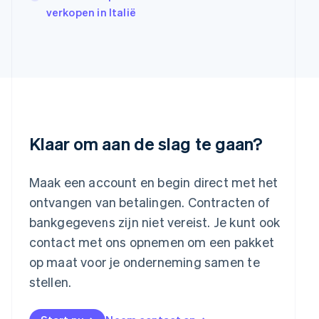
Japan
verkopen in Italië
日本語
English
Kroatië
English
Italiano
Letland
English
Liechtenstein
Deutsch
English
Litouwen
English
Klaar om aan de slag te gaan?
Luxemburg
Français
Deutsch
English
Maleisië
Maak een account en begin direct met het
English
简体中文
ontvangen van betalingen. Contracten of
Malta
bankgegevens zijn niet vereist. Je kunt ook
English
Mexico
contact met ons opnemen om een pakket
Español
English
op maat voor je onderneming samen te
Nederland
stellen.
Nederlands
English
Nieuw-Zeeland
English