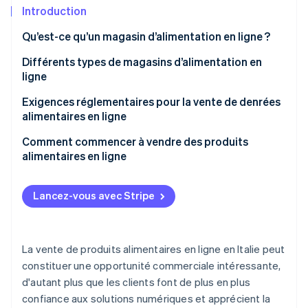
Découvrez les prochaines évolutions
Commerce en ligne
Introduction
Radar
Qu’est-ce qu’un magasin d’alimentation en ligne ?
Prévention de la fraude
Écosystème
Avantages de la vente de produits alimentaires en
Différents types de magasins d’alimentation en
Atlas
ligne
ligne
Constitution de start-up
Partenaires
Climate
Stripe App Marketplace
Exigences réglementaires pour la vente de denrées
Élimination du carbone
alimentaires en ligne
Identity
Règlement de l’UE n° 1169/2011 concernant
Comment commencer à vendre des produits
Vérification de l'identité
l’information des consommateurs sur les denrées
alimentaires en ligne
alimentaires
Choisissez un type d’entreprise et obtenez un
Règlement (CE) n° 178/2002 sur la sécurité
numéro de taxe sur la valeur ajoutée (TVA)
Lancez-vous avec Stripe
alimentaire
Sélectionnez un prestataire de services de
Stripe Sessions 2026
Règlement (CE) n° 852/2004 relatif à l’hygiène des
paiement :
Découvrez comment Stripe construit l’infrastructure écono
La vente de produits alimentaires en ligne en Italie peut
Regarder la vidéo
denrées alimentaires
Identifier un marché de niche
constituer une opportunité commerciale intéressante,
Décret législatif n° 59/2010 sur les exigences
d'autant plus que les clients font de plus en plus
Rédiger un plan d’entreprise
professionnelles
confiance aux solutions numériques et apprécient la