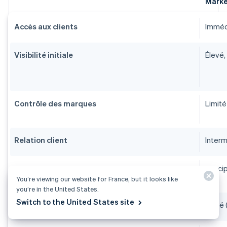
Marke
Accès aux clients
Immédi
Visibilité initiale
Élevé,
Contrôle des marques
Limité
Relation client
Interm
Coûts de création
Princi
You’re viewing our website for France, but it looks like
you’re in the United States.
Switch to the United States site
Commissions de vente
Élevé 