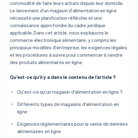
Créer une marque
Quelle est la licence requise pour vendre des
commodité de faire leurs achats depuis leur domicile.
produits alimentaires en Italie ?
Le lancement d'un magasin d'alimentation en ligne
Définir les coûts
nécessite une planification réfléchie et une
De quoi avez-vous besoin pour vendre des aliments
Créer un plan de communication
connaissance approfondie du cadre juridique
emballés ?
applicable. Dans cet article, nous expliquons le
commerce électronique alimentaire, y compris les
principaux modèles d'entreprise, les exigences légales
et les procédures à suivre pour commencer à vendre
des produits alimentaires en ligne.
Qu’est-ce qu’il y a dans le contenu de l’article ?
Qu'est-ce qu'un magasin d'alimentation en ligne ?
Différents types de magasins d'alimentation en
ligne
Exigences réglementaires pour la vente de denrées
alimentaires en ligne