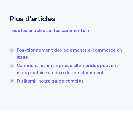
Espagne
Español
English
Plus d'articles
Estonie
English
Tous les articles sur les paiements
États-Unis
English
Español
简体中文
Finlande
English
Svenska
Fonctionnement des paiements e-commerce en
France
Italie
Français
English
Comment les entreprises allemandes peuvent-
Gibraltar
elles produire un reçu de remplacement
English
Grèce
Furikomi : notre guide complet
English
Hongrie
English
Inde
English
Irlande
English
Italie
Italiano
English