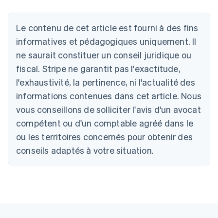
Deutsch
English
Australie
English
Le contenu de cet article est fourni à des fins
Autriche
informatives et pédagogiques uniquement. Il
Deutsch
English
Belgique
ne saurait constituer un conseil juridique ou
Nederlands
Français
Deutsch
English
fiscal. Stripe ne garantit pas l'exactitude,
Brésil
l'exhaustivité, la pertinence, ni l'actualité des
Português
English
Bulgarie
informations contenues dans cet article. Nous
English
vous conseillons de solliciter l'avis d'un avocat
Canada
English
Français
compétent ou d'un comptable agréé dans le
Chine continentale
ou les territoires concernés pour obtenir des
简体中文
English
Chypre
conseils adaptés à votre situation.
English
Croatie
English
Italiano
Danemark
English
Émirats arabes unis
English