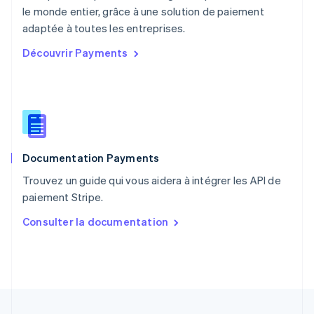
le monde entier, grâce à une solution de paiement
Pologne
English
adaptée à toutes les entreprises.
Portugal
Découvrir Payments
Português
English
R.A.S. de Hong Kong, Chine
English
简体中文
République tchèque
English
Roumanie
English
Documentation Payments
Royaume-Uni
English
Trouvez un guide qui vous aidera à intégrer les API de
Singapour
paiement Stripe.
English
简体中文
Slovaquie
Consulter la documentation
English
Slovénie
English
Italiano
Suède
Svenska
English
Suisse
Deutsch
Français
Italiano
English