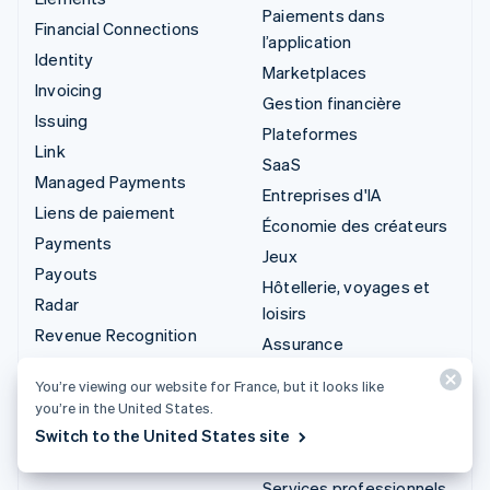
Paiements dans
Financial Connections
l’application
Identity
Marketplaces
Invoicing
Gestion financière
Issuing
Plateformes
Link
SaaS
Managed Payments
Entreprises d'IA
Liens de paiement
Économie des créateurs
Payments
Jeux
Payouts
Hôtellerie, voyages et
Radar
loisirs
Revenue Recognition
Assurance
Stripe Sigma
Médias et
You’re viewing our website for France, but it looks like
Stripe Tax
divertissements
you’re in the United States.
Terminal
Organisations à but non
Switch to the United States site
Treasury
lucratif
Services professionnels