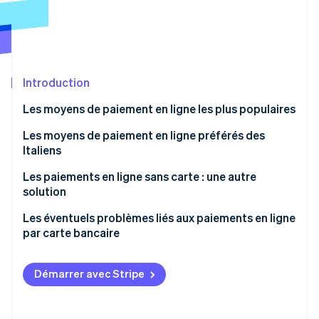
Découvrez les prochaines évolutions
Commerce en ligne
Radar
Prévention de la fraude
Écosystème
Atlas
Constitution de start-up
Introduction
Partenaires
Climate
Stripe App Marketplace
Les moyens de paiement en ligne les plus populaires
Élimination du carbone
Les moyens de paiement en ligne préférés des
Identity
Vérification de l'identité
Italiens
Les paiements en ligne sans carte : une autre
solution
Les éventuels problèmes liés aux paiements en ligne
Stripe Sessions 2026
par carte bancaire
Découvrez comment Stripe construit l’infrastructure écono
Regarder la vidéo
Violation des données liées aux cartes de paiement
Démarrer avec Stripe
Fraude aux paiements par carte bancaire en ligne