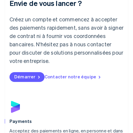
Envie de vous lancer ?
Japon
日本語
English
Créez un compte et commencez à accepter
Lettonie
English
des paiements rapidement, sans avoir à signer
Liechtenstein
de contrat ni à fournir vos coordonnées
Deutsch
English
Lituanie
bancaires. N'hésitez pas à nous contacter
English
pour discuter de solutions personnalisées pour
Luxembourg
votre entreprise.
Français
Deutsch
English
Malaisie
English
简体中文
Démarrer
Contacter notre équipe
Malte
English
Mexique
Español
English
Norvège
English
Nouvelle-Zélande
English
Payments
Pays-Bas
Acceptez des paiements en ligne, en personne et dans
Nederlands
English