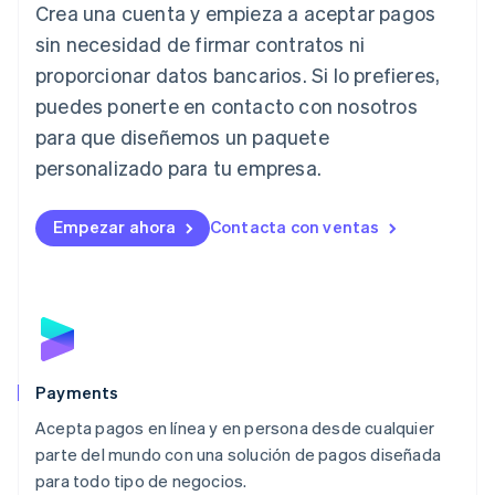
Crea una cuenta y empieza a aceptar pagos
Italia
Italiano
English
sin necesidad de firmar contratos ni
Japón
proporcionar datos bancarios. Si lo prefieres,
日本語
English
Letonia
puedes ponerte en contacto con nosotros
English
para que diseñemos un paquete
Liechtenstein
personalizado para tu empresa.
Deutsch
English
Lituania
English
Empezar ahora
Contacta con ventas
Luxemburgo
Français
Deutsch
English
Malasia
English
简体中文
Malta
English
México
Español
English
Payments
Noruega
Acepta pagos en línea y en persona desde cualquier
English
parte del mundo con una solución de pagos diseñada
Nueva Zelandia
English
para todo tipo de negocios.