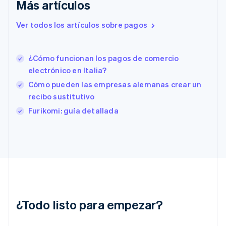
Más artículos
Eslovenia
English
Italiano
Ver todos los artículos sobre pagos
España
Español
English
Estados Unidos
English
Español
简体中文
¿Cómo funcionan los pagos de comercio
Estonia
electrónico en Italia?
English
Cómo pueden las empresas alemanas crear un
Finlandia
recibo sustitutivo
English
Svenska
Francia
Furikomi: guía detallada
Français
English
Gibraltar
English
Grecia
English
Hungría
English
India
English
¿Todo listo para empezar?
Irlanda
English