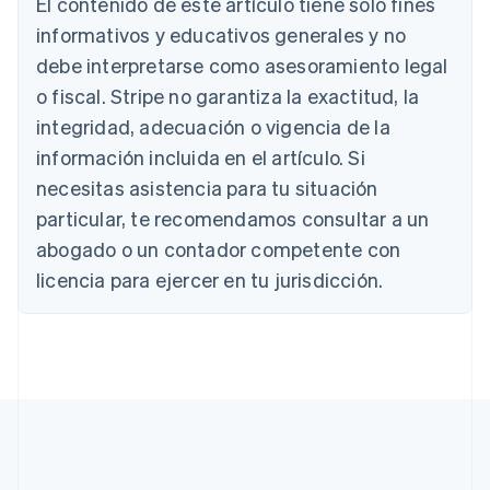
El contenido de este artículo tiene solo fines
Austria
informativos y educativos generales y no
Deutsch
English
Bélgica
debe interpretarse como asesoramiento legal
Nederlands
Français
Deutsch
English
o fiscal. Stripe no garantiza la exactitud, la
Brasil
integridad, adecuación o vigencia de la
Português
English
Bulgaria
información incluida en el artículo. Si
English
necesitas asistencia para tu situación
Canadá
English
Français
particular, te recomendamos consultar a un
China continental
abogado o un contador competente con
简体中文
English
Chipre
licencia para ejercer en tu jurisdicción.
English
Croacia
English
Italiano
Dinamarca
English
Emiratos Árabes Unidos
English
Eslovaquia
English