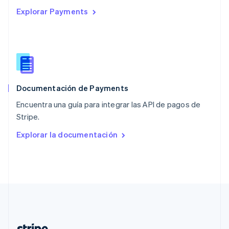
Países Bajos
Explorar Payments
Nederlands
English
Polonia
English
Portugal
Português
English
RAE de Hong Kong, China
English
简体中文
Documentación de Payments
Reino Unido
English
Encuentra una guía para integrar las API de pagos de
República Checa
Stripe.
English
Rumania
Explorar la documentación
English
Singapur
English
简体中文
Suecia
Svenska
English
Suiza
Deutsch
Français
Italiano
English
Tailandia
ไทย
English