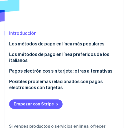
Ecosistema
Sesiones de Stripe 2026
Socios
Descubre cómo Stripe construye la infraestructura económi
Introducción
Stripe App Marketplace
Mirar ahora
Los métodos de pago en línea más populares
Los métodos de pago en línea preferidos de los
italianos
Pagos electrónicos sin tarjeta: otras alternativas
Posibles problemas relacionados con pagos
electrónicos con tarjetas
Filtraciones de datos de tarjetas de pago
Empezar con Stripe
Fraude pago en línea con tarjeta
Si vendes productos o servicios en línea, ofrecer