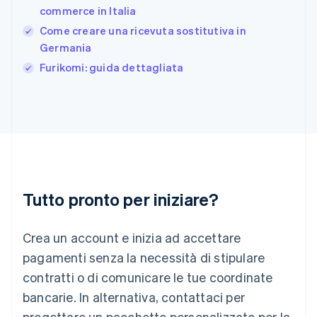
Gibilterra
commerce in Italia
English
Come creare una ricevuta sostitutiva in
Grecia
Germania
English
India
Furikomi: guida dettagliata
English
Irlanda
English
Italia
Italiano
English
Lettonia
English
Liechtenstein
Deutsch
English
Tutto pronto per iniziare?
Lituania
English
Crea un account e inizia ad accettare
Lussemburgo
Français
Deutsch
English
pagamenti senza la necessità di stipulare
Malaysia
contratti o di comunicare le tue coordinate
English
简体中文
Malta
bancarie. In alternativa, contattaci per
English
progettare un pacchetto personalizzato per la