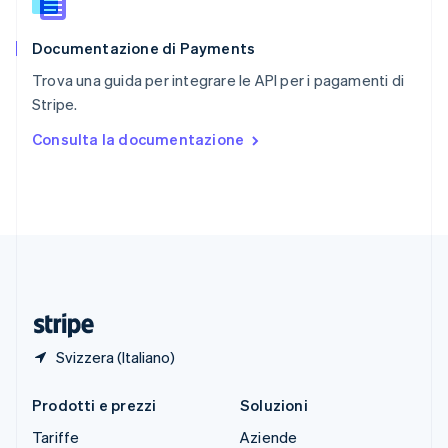
Slovacchia
English
Documentazione di Payments
Slovenia
English
Italiano
Trova una guida per integrare le API per i pagamenti di
Spagna
Stripe.
Español
English
Stati Uniti
Consulta la documentazione
English
Español
简体中文
Svezia
Svenska
English
Svizzera
Deutsch
Français
Italiano
English
Thailandia
ไทย
English
Ungheria
English
Svizzera (Italiano)
Prodotti e prezzi
Soluzioni
Tariffe
Aziende