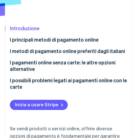
Scopri cosa ti aspetta
Radar
Ecosistema
Prevenzione delle frodi
Introduzione
Partner
Atlas
Stripe App Marketplace
Costituzione di start-up
I principali metodi di pagamento online
Climate
Rimozione del carbonio
I metodi di pagamento online preferiti dagli italiani
Identity
I pagamenti online senza carte: le altre opzioni
Verifica online dell'identità
alternative
I possibili problemi legati ai pagamenti online con le
carte
Violazione dei dati delle carte di pagamento
Stripe Sessions 2026
Inizia a usare Stripe
Scopri come Stripe sta costruendo l'infrastruttura economi
Frodi con i pagamenti online con carta
Guarda ora
Se vendi prodotti o servizi online, offrire diverse
opzioni di pagamento è fondamentale per garantire