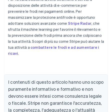
disposizione delle attività di e-commerce per
prevenire le frodi nei pagamenti online. Per
massimizzare la protezione antifrode è opportuno
adottare soluzioni avanzate come
Stripe Radar
, che
sfrutta il machine learning per favorire il rilevamento e
la prevenzione delle frodi prima ancora che colpiscano
la tua attività. Scopri di più su come Stripe può aiutare la
tua attività a
combattere le frodi e ad aumentare i
ricavi
.
Australia
English
Austria
Deutsch
English
I contenuti di questo articolo hanno uno scopo
Belgio
puramente informativo e formativo e non
Nederlands
Français
Deutsch
English
Brasile
devono essere intesi come consulenza legale
Português
English
o fiscale. Stripe non garantisce l'accuratezza,
Bulgaria
la completezza, l'adeguatezza o l'attualità
English