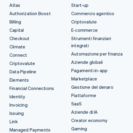
Atlas
Start-up
Authorization Boost
Commercio agentico
Billing
Criptovalute
Capital
E-commerce
Checkout
Strumenti finanziari
integrati
Climate
Automazione per finanza
Connect
Aziende globali
Criptovalute
Pagamenti in-app
Data Pipeline
Marketplace
Elements
Gestione del denaro
Financial Connections
Piattaforme
Identity
SaaS
Invoicing
Aziende di IA
Issuing
Creator economy
Link
Gaming
Managed Payments