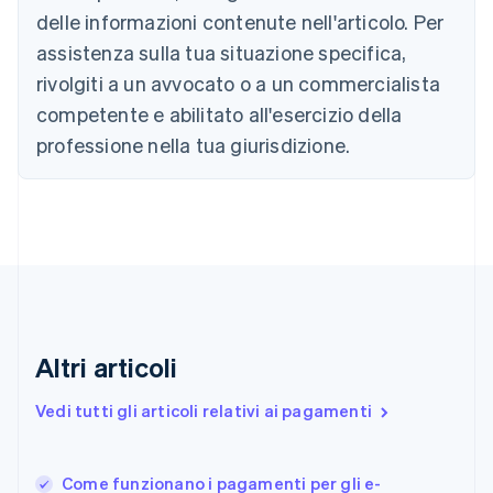
Canada
delle informazioni contenute nell'articolo. Per
English
Français
assistenza sulla tua situazione specifica,
Cina continentale
简体中文
English
rivolgiti a un avvocato o a un commercialista
Cipro
competente e abilitato all'esercizio della
English
Croazia
professione nella tua giurisdizione.
English
Italiano
Danimarca
English
Emirati Arabi Uniti
English
Estonia
English
Finlandia
English
Svenska
Altri articoli
Francia
Français
English
Vedi tutti gli articoli relativi ai pagamenti
Germania
Deutsch
English
Giappone
日本語
English
Come funzionano i pagamenti per gli e-