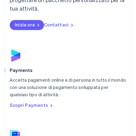
Messico
tua attività.
Español
English
Norvegia
English
Inizia ora
Contattaci
Nuova Zelanda
English
Paesi Bassi
Nederlands
English
Polonia
English
Portogallo
Português
English
Payments
RAS di Hong Kong, Cina
Accetta pagamenti online e di persona in tutto il mondo
English
简体中文
con una soluzione di pagamento sviluppata per
Regno Unito
English
qualsiasi tipo di attività.
Repubblica Ceca
Scopri Payments
English
Romania
English
Singapore
English
简体中文