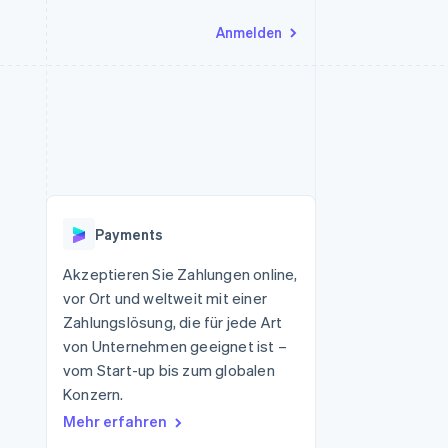
Anmelden
Ressourcen
Ecosystem
Kontakt
nd Marktplätze
Mehr
App-Integrationen
Partner
Sales-Team kontaktieren
Product roadmap
Code-Beispiele
Stripe App-Marktplatz
Partner werden
Ausblick
 Plattformen
Entwickler-Blog
 platforms
eit
API-Status
Radar
Betrugsprävention
eistungen
Payments
Atlas
onen
virtuelle Karten
Start-up-Gründung
Akzeptieren Sie Zahlungen online,
vor Ort und weltweit mit einer
Climate
CO₂-Entnahme
Zahlungslösung, die für jede Art
von Unternehmen geeignet ist –
Identity
Online-Identitätsprüfung
vom Start-up bis zum globalen
Konzern.
Mehr erfahren