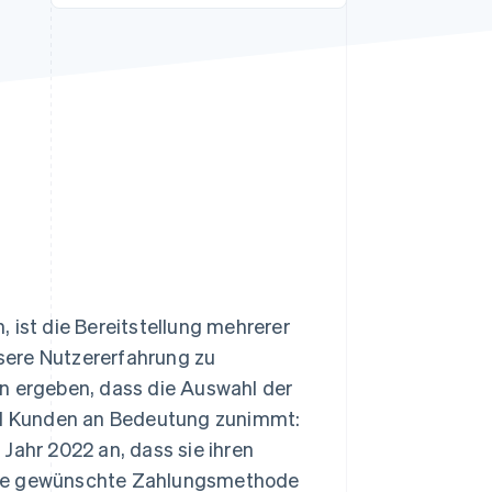
Stripe-Sessions 2026
Erfahren Sie, wie Stripe
Lösungen für die
Wirtschaftsinfrastruktur
für KI aufbaut.
Jetzt ansehen
 ist die Bereitstellung mehrerer
sere Nutzererfahrung zu
en ergeben, dass die Auswahl der
d Kunden an Bedeutung zunimmt:
Jahr 2022 an, dass sie ihren
 die gewünschte Zahlungsmethode