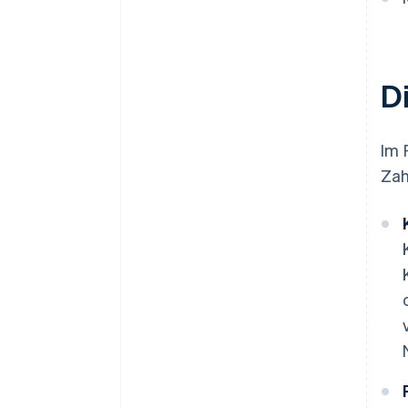
D
Im 
Zah