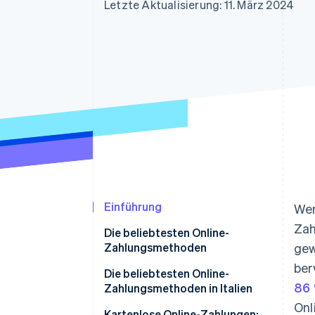
Optimierung der
Datensynchronisier
Letzte Aktualisierung: 11. März 2024
Autorisierungsraten
Link
Beschleunigter Bezahlvorgang
Financial Connections
Verbundene Finanzdaten
Einführung
Wen
Zah
Die beliebtesten Online-
Zahlungsmethoden
gew
ber
Die beliebtesten Online-
86 
Zahlungsmethoden in Italien
Onl
Kartenlose Online-Zahlungen: