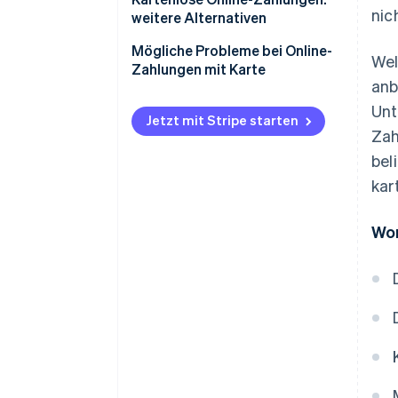
nic
weitere Alternativen
Mögliche Probleme bei Online-
Wel
Zahlungen mit Karte
anb
Datenschutzverletzungen bei
Unt
Zahlungskarten
Jetzt mit Stripe starten
Zah
Betrug bei Online-
bel
Kartenzahlungen
kar
Wor