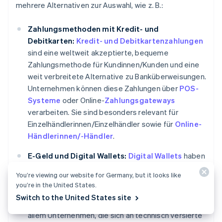
mehrere Alternativen zur Auswahl, wie z. B.:
Zahlungsmethoden mit Kredit- und
Debitkarten:
Kredit- und Debitkartenzahlungen
sind eine weltweit akzeptierte, bequeme
Zahlungsmethode für Kundinnen/Kunden und eine
weit verbreitete Alternative zu Banküberweisungen.
Unternehmen können diese Zahlungen über
POS-
Systeme
oder Online-
Zahlungsgateways
verarbeiten. Sie sind besonders relevant für
Einzelhändlerinnen/Einzelhändler sowie für
Online-
Händlerinnen/-Händler
.
E-Geld und Digital Wallets:
Digital Wallets
haben
in Japan an Popularität gewonnen. Diese
You’re viewing our website for Germany, but it looks like
Zahlungsmethode ermöglicht Kundinnen/Kunden,
you’re in the United States.
schnelle und
kontaktlose Transaktionen
direkt
Switch to the United States site
von ihren Smartphones aus durchzuführen. Vor
allem Unternehmen, die sich an technisch versierte