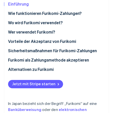
Betrugsprävention
Ecosystem
Einführung
Atlas
Wie funktionieren Furikomi-Zahlungen?
Start-up-Gründung
Partner
Stripe App-Marktplatz
Climate
Wo wird Furikomi verwendet?
CO₂-Entnahme
Wer verwendet Furikomi?
Identity
Online-Identitätsprüfung
Vorteile der Akzeptanz von Furikomi
Sicherheitsmaßnahmen für Furikomi-Zahlungen
Furikomi als Zahlungsmethode akzeptieren
Stripe-Sessions 2026
Alternativen zu Furikomi
Erfahren Sie, wie Stripe Lösungen für die W
Jetzt ansehen
Jetzt mit Stripe starten
In Japan bezieht sich der Begriff „Furikomi“ auf eine
Banküberweisung
oder den
elektronischen