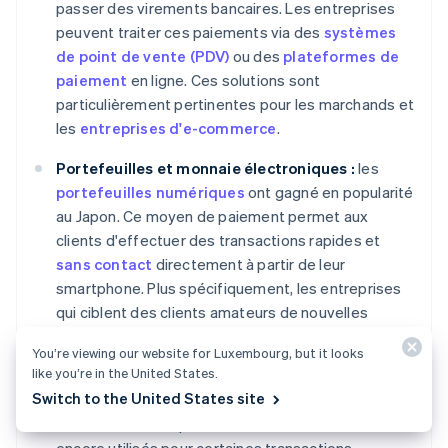
passer des virements bancaires. Les entreprises
peuvent traiter ces paiements via des
systèmes
de point de vente (PDV)
ou des
plateformes de
paiement
en ligne. Ces solutions sont
particulièrement pertinentes pour les marchands et
les
entreprises d'e-commerce
.
Portefeuilles et monnaie électroniques :
les
portefeuilles numériques
ont gagné en popularité
au Japon. Ce moyen de paiement permet aux
clients d'effectuer des transactions rapides et
sans contact
directement à partir de leur
smartphone. Plus spécifiquement, les entreprises
qui ciblent des clients amateurs de nouvelles
technologies peuvent bénéficier de l'
acceptation
You’re viewing our website for Luxembourg, but it looks
de ce moyen de paiement
.
like you’re in the United States.
Switch to the United States site
Traites bancaires et chèques :
bien que moins
courants, les chèques et les traites bancaires sont