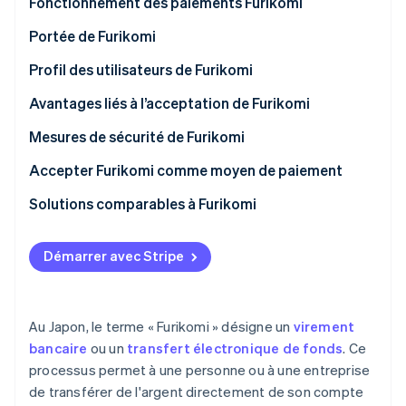
Fonctionnement des paiements Furikomi
Découvrez les prochaines évolutions
Commerce en ligne
Portée de Furikomi
Radar
Prévention de la fraude
Profil des utilisateurs de Furikomi
Écosystème
Atlas
Constitution de start-up
Avantages liés à l’acceptation de Furikomi
Partenaires
Climate
Stripe App Marketplace
Mesures de sécurité de Furikomi
Élimination du carbone
Accepter Furikomi comme moyen de paiement
Identity
Vérification de l'identité
Solutions comparables à Furikomi
Démarrer avec Stripe
Stripe Sessions 2026
Découvrez comment Stripe construit l’infrastructure écono
Au Japon, le terme « Furikomi » désigne un
virement
Regarder la vidéo
bancaire
ou un
transfert électronique de fonds
. Ce
processus permet à une personne ou à une entreprise
de transférer de l'argent directement de son compte