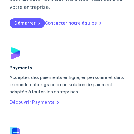
Luxembourg
votre entreprise.
Français
Deutsch
English
Malaisie
English
简体中文
Démarrer
Contacter notre équipe
Malte
English
Mexique
Español
English
Norvège
English
Nouvelle-Zélande
English
Payments
Pays-Bas
Acceptez des paiements en ligne, en personne et dans
Nederlands
English
le monde entier, grâce à une solution de paiement
Pologne
English
adaptée à toutes les entreprises.
Portugal
Découvrir Payments
Português
English
R.A.S. de Hong Kong, Chine
English
简体中文
République tchèque
English