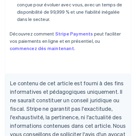
conçue pour évoluer avec vous, avec un temps de
disponibilité de 99,999 % et une fiabilité inégalée
dans le secteur.
Découvrez comment
Stripe Payments
peut faciliter
vos paiements en ligne et en présentiel, ou
commencez dès maintenant
.
Allemagne
Le contenu de cet article est fourni à des fins
Deutsch
English
Australie
informatives et pédagogiques uniquement. Il
English
ne saurait constituer un conseil juridique ou
Autriche
Deutsch
English
fiscal. Stripe ne garantit pas l'exactitude,
Belgique
l'exhaustivité, la pertinence, ni l'actualité des
Nederlands
Français
Deutsch
English
Brésil
informations contenues dans cet article. Nous
Português
English
vous conseillons de solliciter l'avis d'un avocat