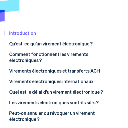
Découvrez les prochaines évolutions
Commerce en ligne
Radar
Prévention de la fraude
Écosystème
Atlas
Constitution de start-up
Introduction
Partenaires
Climate
Stripe App Marketplace
Qu’est-ce qu’un virement électronique ?
Élimination du carbone
Comment fonctionnent les virements
Identity
Vérification de l'identité
électroniques ?
Virements électroniques et transferts ACH
Virements électroniques internationaux
Quel est le délai d’un virement électronique ?
Stripe Sessions 2026
Découvrez comment Stripe construit l’infrastructure écono
Les virements électroniques sont-ils sûrs ?
Regarder la vidéo
Peut-on annuler ou révoquer un virement
électronique ?