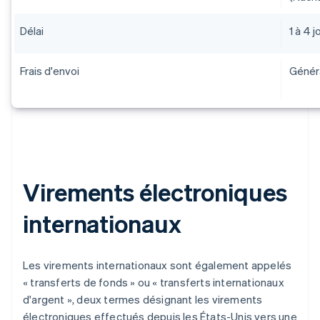
Délai
1 à 4 j
Frais d'envoi
Généra
Virements électroniques
internationaux
Les virements internationaux sont également appelés
« transferts de fonds » ou « transferts internationaux
d'argent », deux termes désignant les virements
électroniques effectués depuis les États-Unis vers une