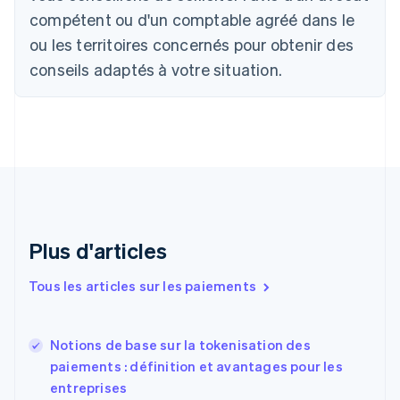
Bulgarie
compétent ou d'un comptable agréé dans le
English
Canada
ou les territoires concernés pour obtenir des
English
Français
conseils adaptés à votre situation.
Chine continentale
简体中文
English
Chypre
English
Croatie
English
Italiano
Danemark
English
Émirats arabes unis
English
Plus d'articles
Espagne
Español
English
Tous les articles sur les paiements
Estonie
English
États-Unis
Notions de base sur la tokenisation des
English
Español
简体中文
paiements : définition et avantages pour les
Finlande
English
Svenska
entreprises