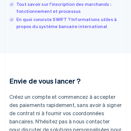
France
Tout savoir sur l'inscription des marchands :
Français
English
fonctionnement et processus
Gibraltar
English
En quoi consiste SWIFT ? Informations utiles à
Grèce
propos du système bancaire international
English
Hongrie
English
Inde
English
Irlande
English
Italie
Italiano
English
Envie de vous lancer ?
Japon
日本語
English
Créez un compte et commencez à accepter
Lettonie
English
des paiements rapidement, sans avoir à signer
Liechtenstein
de contrat ni à fournir vos coordonnées
Deutsch
English
Lituanie
bancaires. N'hésitez pas à nous contacter
English
pour discuter de solutions personnalisées pour