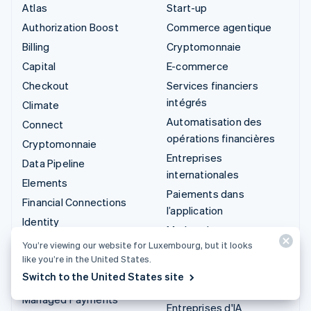
Atlas
Start-up
Authorization Boost
Commerce agentique
Billing
Cryptomonnaie
Capital
E-commerce
Checkout
Services financiers
intégrés
Climate
Automatisation des
Connect
opérations financières
Cryptomonnaie
Entreprises
Data Pipeline
internationales
Elements
Paiements dans
Financial Connections
l’application
Identity
Marketplaces
Invoicing
You’re viewing our website for Luxembourg, but it looks
Gestion financière
like you’re in the United States.
Issuing
Plateformes
Switch to the United States site
Link
SaaS
Managed Payments
Entreprises d'IA