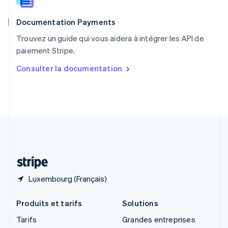
Roumanie
English
Documentation Payments
Royaume-Uni
English
Trouvez un guide qui vous aidera à intégrer les API de
Singapour
paiement Stripe.
English
简体中文
Slovaquie
Consulter la documentation
English
Slovénie
English
Italiano
Suède
Svenska
English
Suisse
Deutsch
Français
Italiano
English
Thaïlande
ไทย
English
Luxembourg (Français)
Produits et tarifs
Solutions
Tarifs
Grandes entreprises