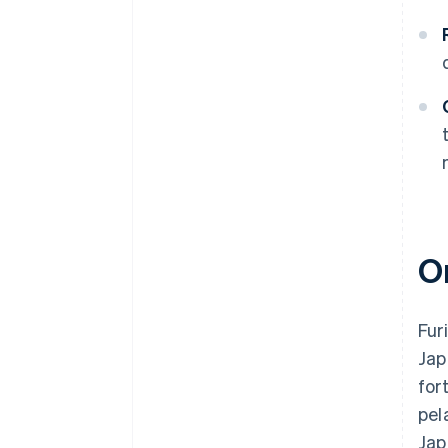
O
Fur
Jap
for
pel
Jap