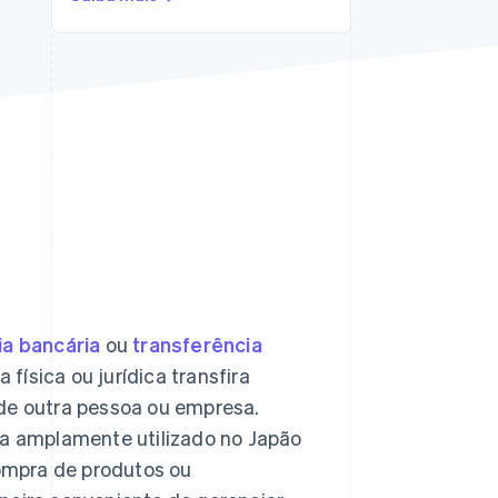
Stripe Sessions 2026
Veja como a Stripe está
construindo a
infraestrutura
econômica da IA.
Assista agora
ia bancária
ou
transferência
física ou jurídica transfira
 de outra pessoa ou empresa.
ma amplamente utilizado no Japão
ompra de produtos ou