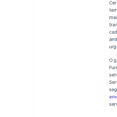
Cer
tem
mai
tra
cad
amb
urg
O g
Fur
set
Ser
seg
eme
ser