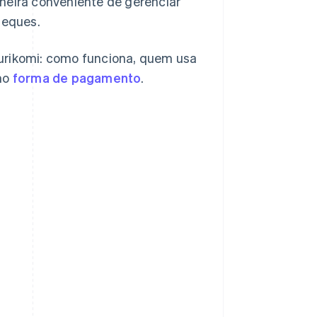
neira conveniente de gerenciar
heques.
Furikomi: como funciona, quem usa
omo
forma de pagamento
.