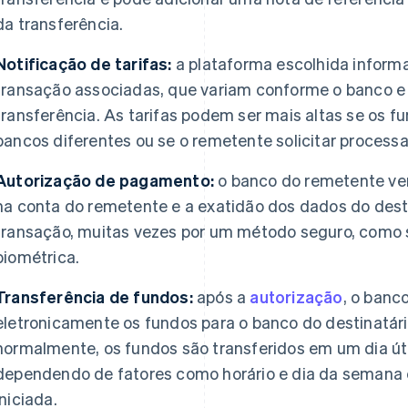
da transferência.
Notificação de tarifas:
a plataforma escolhida informa
transação associadas, que variam conforme o banco e 
transferência. As tarifas podem ser mais altas se os f
bancos diferentes ou se o remetente solicitar process
Autorização de pagamento:
o banco do remetente veri
na conta do remetente e a exatidão dos dados do desti
transação, muitas vezes por um método seguro, como s
biométrica.
Transferência de fundos:
após a
autorização
, o banc
eletronicamente os fundos para o banco do destinatári
normalmente, os fundos são transferidos em um dia út
dependendo de fatores como horário e dia da semana e
iniciada.