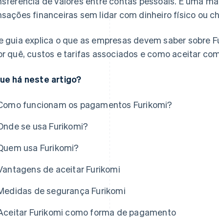
nsferência de valores entre contas pessoais. É uma ma
nsações financeiras sem lidar com dinheiro físico ou c
e guia explica o que as empresas devem saber sobre 
or quê, custos e tarifas associados e como aceitar c
ue há neste artigo?
Como funcionam os pagamentos Furikomi?
Onde se usa Furikomi?
Quem usa Furikomi?
Vantagens de aceitar Furikomi
Medidas de segurança Furikomi
Aceitar Furikomi como forma de pagamento