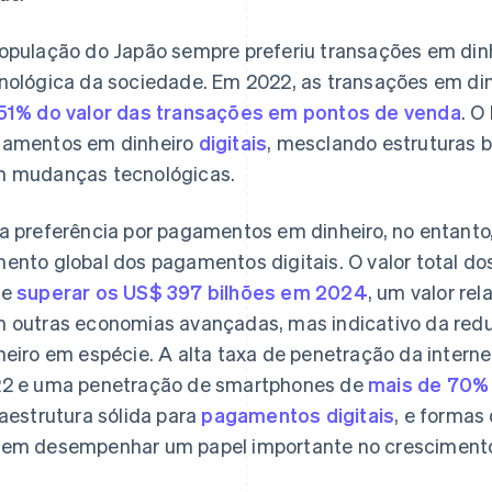
opulação do Japão sempre preferiu transações em dinh
nológica da sociedade. Em 2022, as transações em di
51% do valor das transações em pontos de venda
. O
amentos em dinheiro
digitais
, mesclando estruturas b
 mudanças tecnológicas.
a preferência por pagamentos em dinheiro, no entanto
ento global dos pagamentos digitais. O valor total d
ve
superar os US$ 397 bilhões em 2024
, um valor r
 outras economias avançadas, mas indicativo da redu
heiro em espécie. A alta taxa de penetração da intern
2 e uma penetração de smartphones de
mais de 70%
raestrutura sólida para
pagamentos digitais
, e forma
em desempenhar um papel importante no crescimento