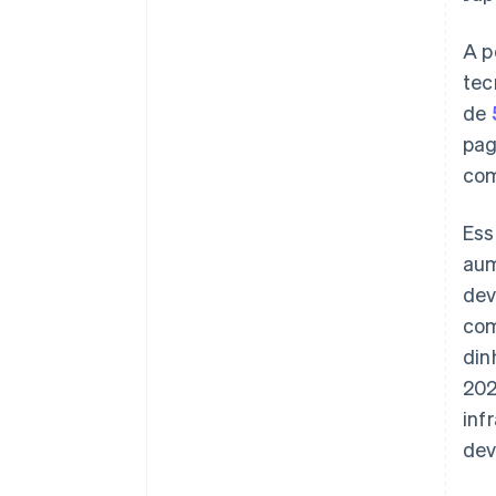
A p
tec
de
pag
com
Ess
aum
de
com
din
202
inf
dev