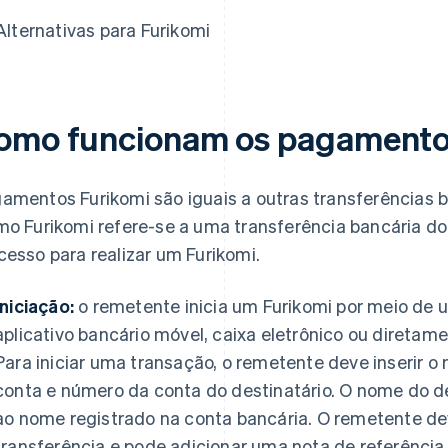
Alternativas para Furikomi
omo funcionam os pagamento
amentos Furikomi são iguais a outras transferências 
mo Furikomi refere-se a uma transferência bancária do
cesso para realizar um Furikomi.
Iniciação:
o remetente inicia um Furikomi por meio de 
aplicativo bancário móvel, caixa eletrônico ou direta
Para iniciar uma transação, o remetente deve inserir o
conta e número da conta do destinatário. O nome do de
ao nome registrado na conta bancária. O remetente dev
transferência e pode adicionar uma nota de referência