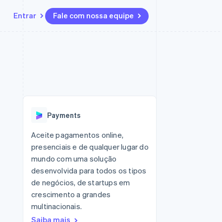
Entrar
Fale com nossa equipe
Recursos
Ecossistema
Contato
 marketplaces
Mais
Integrações de aplicativos
Parceiros
Fale com a equipe de vendas
Product roadmap
sões
Exemplos de códigos
Stripe App Marketplace
Seja um parceiro
Veja o que está chegando
ara plataformas
Blog de desenvolvedores
zer
Status da API
Radar
Prevenção de fraudes
Payments
Atlas
ativos
Incorporação de startups
Aceite pagamentos online,
presenciais e de qualquer lugar do
Climate
Remoção de carbono
mundo com uma solução
desenvolvida para todos os tipos
de negócios, de startups em
crescimento a grandes
multinacionais.
Saiba mais