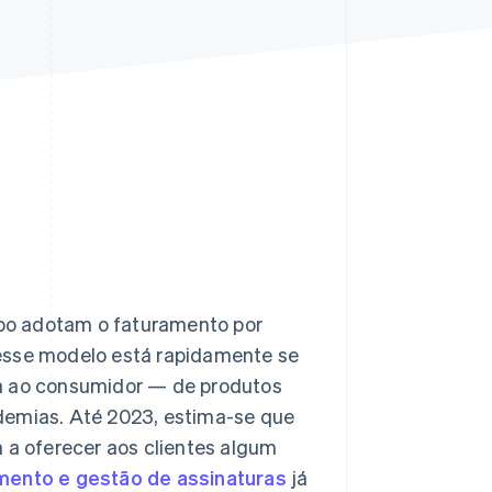
Stripe Sessions 2026
Veja como a Stripe está
construindo a
infraestrutura
econômica da IA.
Assista agora
po adotam o faturamento por
 esse modelo está rapidamente se
da ao consumidor — de produtos
demias. Até 2023, estima-se que
a oferecer aos clientes algum
mento e gestão de assinaturas
já