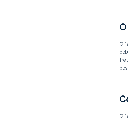
O
O f
cob
fre
pos
C
O f