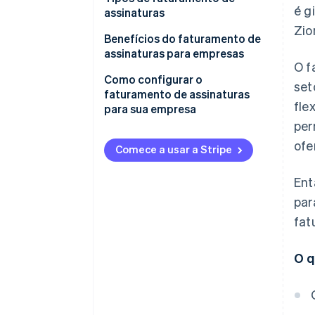
é g
assinaturas
Zio
Modelos de preços
Benefícios do faturamento de
assinaturas para empresas
Características comuns
O f
Como configurar o
set
faturamento de assinaturas
fle
para sua empresa
per
ofe
Comece a usar a Stripe
Ent
par
fat
O q