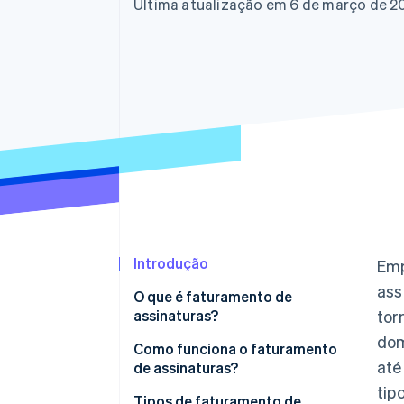
Última atualização em 6 de março de 2
Introdução
Emp
ass
O que é faturamento de
assinaturas?
tor
dom
Como funciona o faturamento
at
de assinaturas?
tip
Tipos de faturamento de