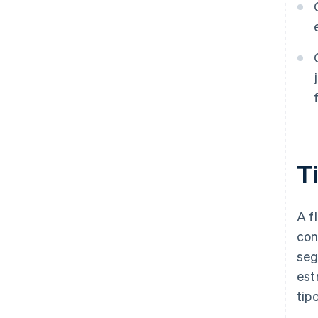
T
A f
con
seg
est
tip