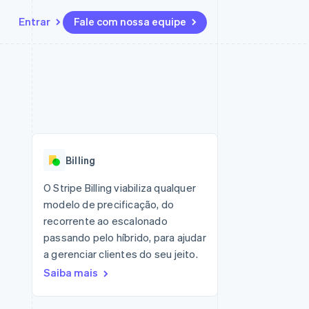
Entrar
Fale com nossa equipe
Recursos
Ecossistema
Contato
 marketplaces
Mais
Integrações de aplicativos
Parceiros
Fale com a equipe de vendas
Product roadmap
sões
Exemplos de códigos
Stripe App Marketplace
Seja um parceiro
Veja o que está chegando
ara plataformas
Blog de desenvolvedores
zer
Status da API
Radar
Prevenção de fraudes
Billing
Atlas
ativos
Incorporação de startups
O Stripe Billing viabiliza qualquer
modelo de precificação, do
Climate
Remoção de carbono
recorrente ao escalonado
passando pelo híbrido, para ajudar
a gerenciar clientes do seu jeito.
Saiba mais