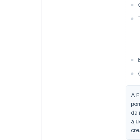
A F
pon
da 
aju
cre