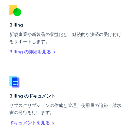
English
ベルギー
Nederlands
Français
Deutsch
English
ポーランド
Billing
English
新規事業や新製品の収益化と、継続的な決済の受け付け
ポルトガル
Português
English
をサポートします。
マルタ
Billing の詳細を見る
English
マレーシア
English
简体中文
メキシコ
Español
English
ラトビア
English
Billing のドキュメント
リトアニア
English
サブスクリプションの作成と管理、使用量の追跡、請求
リヒテンシュタイン
書の発行を行います。
Deutsch
English
ルーマニア
ドキュメントを見る
English
ルクセンブルグ