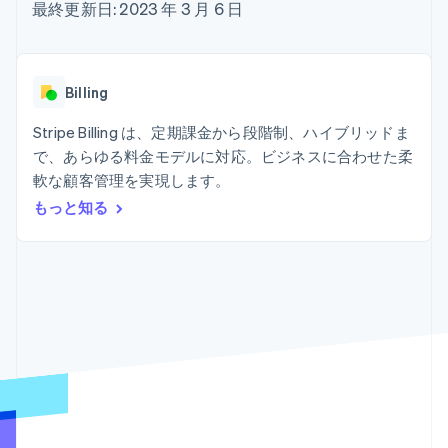
Recognition
ポーネント
最終更新日: 2023 年 3 月 6 日
SaaS
従量課金請求を提供
決済手段
製品ロードマップ
ステーブルコイン担保型
会計管理の
125 以上の決
Sessions 年次カンファ
のカードを発行
自動化
済手段を利用
レンス
エージェントによるサー
Stripe
可能
Terminal
採用情報
ビスのプロビジョニング
Billing
Sigma
業種別
対面支払い
ニュースルーム
と管理
カスタムレ
Authorization
Stripe Press
Stripe Billing は、定期課金から段階制、ハイブリッドま
ポート
Boost
AI 企業
Data
決済成功率の
で、あらゆる料金モデルに対応。ビジネスに合わせた柔
クリエイターエコノミ―
Pipeline
最適化
ゲーム
軟な顧客管理を実現します。
リソース
データの同
Link
ホスピタリティ、旅行、
お問い合わせ
もっと知る
期
スピーディー
レジャー
な決済
保険
アプリへの導入
営業にお問い合わせ
メディアおよびエンター
コードサンプル
パートナーになる
テインメント
開発者のブログ
非営利団体
API ステータス
プロフェッショナルサー
その他
ビス
Product roadmap
パブリックセクター
今後の予定を確認
小売業
Radar
不正防止
エコシステム
Atlas
スタートアップの企業設立