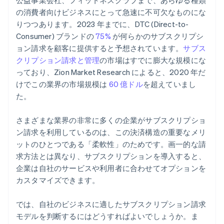
公益事業会社、フィットネスクラブまで、あらゆる種類
の消費者向けビジネスにとって急速に不可欠なものにな
りつつあります。2023 年までに、DTC (Direct-to-
Consumer) ブランドの
75%
が何らかのサブスクリプシ
ョン請求を顧客に提供すると予想されています。
サブス
クリプション請求と管理
の市場はすでに膨大な規模にな
っており、Zion Market Research によると、2020 年だ
けでこの業界の市場規模は
60 億ドル
を超えていまし
た。
さまざまな業界の非常に多くの企業がサブスクリプショ
ン請求を利用しているのは、この決済構造の重要なメリ
ットのひとつである「柔軟性」のためです。画一的な請
求方法とは異なり、サブスクリプションを導入すると、
企業は自社のサービスや利用者に合わせてオプションを
カスタマイズできます。
では、自社のビジネスに適したサブスクリプション請求
モデルを判断するにはどうすればよいでしょうか。ま