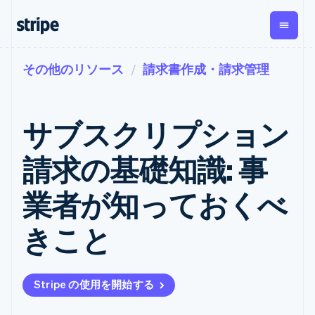
その他のリソース
請求書作成・請求管理
企業規模別
ドキュメント
学ぶ
支払い
収益
資金管
プラッ
理
フォー
大企業向け
Stripe のドキュメント
ブログ
とマー
Payments
Billing
スタートアップ向け
API リファレンス
導入事例
サブスクリプション
オンライン決
経常収益
ットプ
Global
ライブラリと SDK
ガイド
済
Metronome
Payouts
イス
Stripe Apps
Managed
請求の基礎知識: 事
従量課金
Payments
第三者
Connec
ユースケース別
マーチャント
サブスクリ
への入
サポート
プション
オブレコード
金
業者が知っておくべ
プラッ
ガイド
エージェンティックコマ
サブスクリ
ソリューショ
Payment links
フォー
ース
サポートに問い合わせる
プションの
ン
決済の
E コマース / ECサイト
オンライン決済を受け付
管理サポートプラン
コーディング
管理
Invoicing
きこと
築
埋込型金融
け
プロフェッショナルサー
1 回限りまた
不要の決済ペ
請求・財務関連
構築済みの決済を実装
ビス
は継続
ージ
Checkout
グローバルビジネス
プラットフォームまたは
構築済み決済
Tax
アプリ内決済
マーケットプレイスを構
消費税と
UI
Stripe の使用を開始する
マーケットプレイス
築する
VAT の自動
Elements
資金管理
サブスクリプションを管
柔軟な UI コン
計算
Revenue
会社
プラットフォーム
理