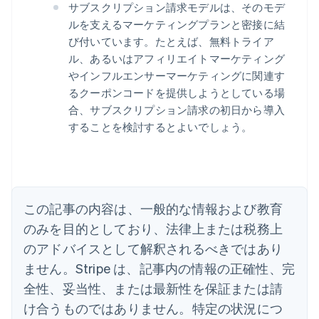
サブスクリプション請求モデルは、そのモデ
ルを支えるマーケティングプランと密接に結
び付いています。たとえば、無料トライア
ル、あるいはアフィリエイトマーケティング
アイルランド
やインフルエンサーマーケティングに関連す
English
アメリカ
るクーポンコードを提供しようとしている場
English
Español
简体中文
合、サブスクリプション請求の初日から導入
アラブ首長国連邦
することを検討するとよいでしょう。
English
イギリス
English
イタリア
Italiano
English
インド
この記事の内容は、一般的な情報および教育
English
のみを目的としており、法律上または税務上
エストニア
のアドバイスとして解釈されるべきではあり
English
オーストラリア
ません。Stripe は、記事内の情報の正確性、完
English
全性、妥当性、または最新性を保証または請
オーストリア
Deutsch
English
け合うものではありません。特定の状況につ
オランダ