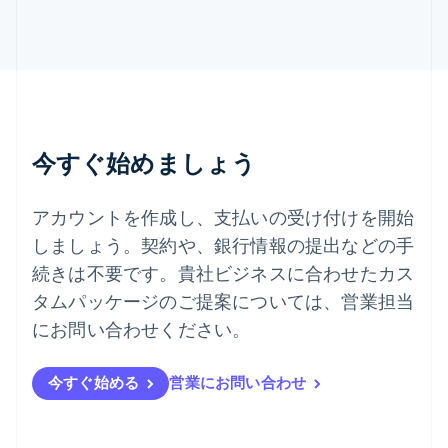
English
Italiano
タイ
ไทย
English
チェコ共和国
English
デンマーク
English
今すぐ始めましょう
ドイツ
Deutsch
English
ニュージーランド
アカウントを作成し、支払いの受け付けを開始
English
しましょう。契約や、銀行情報の提出などの手
ノルウェー
English
続きは不要です。貴社ビジネスに合わせたカス
ハンガリー
タムパッケージのご提案については、営業担当
English
フィンランド
にお問い合わせください。
English
Svenska
ブラジル
今すぐ始める
営業にお問い合わせ
Português
English
フランス
Français
English
ブルガリア