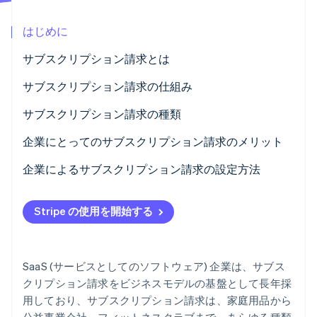
パートナー
Climate
Stripe App Marketplace
はじめに
カーボンリムーバル
Identity
サブスクリプション請求とは
オンライン本人確認
サブスクリプション請求の仕組み
サブスクリプション請求の種類
料金体系モデル
企業にとってのサブスクリプション請求のメリット
Stripe Sessions 2026
Stripe が AI の経済インフラをどのように構築しているかを
一般的な機能
企業によるサブスクリプション請求の設定方法
ご覧ください。
こちらをご覧ください
Stripe の使用を開始する
SaaS (サービスとしてのソフトウェア) 企業は、サブス
クリプション請求をビジネスモデルの基盤として長年採
用しており、サブスクリプション請求は、家庭用品から