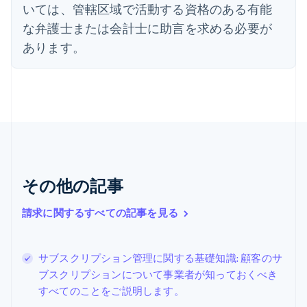
いては、管轄区域で活動する資格のある有能
Nederlands
English
カナダ
な弁護士または会計士に助言を求める必要が
English
Français
あります。
キプロス
English
ギリシア
English
クロアチア
English
Italiano
ジブラルタル
English
シンガポール
その他の記事
English
简体中文
スイス
Deutsch
Français
Italiano
English
請求に関するすべての記事を見る
スウェーデン
Svenska
English
スペイン
サブスクリプション管理に関する基礎知識: 顧客のサ
Español
English
ブスクリプションについて事業者が知っておくべき
スロバキア
すべてのことをご説明します。
English
スロベニア