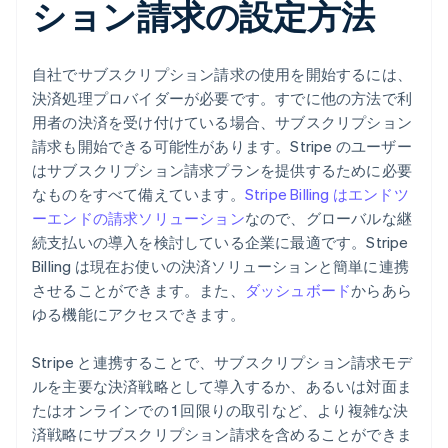
ション請求の設定方法
自社でサブスクリプション請求の使用を開始するには、
決済処理プロバイダーが必要です。すでに他の方法で利
用者の決済を受け付けている場合、サブスクリプション
請求も開始できる可能性があります。Stripe のユーザー
はサブスクリプション請求プランを提供するために必要
なものをすべて備えています。
Stripe Billing はエンドツ
ーエンドの請求ソリューション
なので、グローバルな継
続支払いの導入を検討している企業に最適です。Stripe
Billing は現在お使いの決済ソリューションと簡単に連携
させることができます。また、
ダッシュボード
からあら
ゆる機能にアクセスできます。
Stripe と連携することで、サブスクリプション請求モデ
ルを主要な決済戦略として導入するか、あるいは対面ま
たはオンラインでの 1 回限りの取引など、より複雑な決
済戦略にサブスクリプション請求を含めることができま