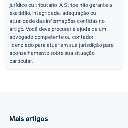
Bélgica
jurídico ou tributário. A Stripe não garante a
Nederlands
Français
Deutsch
English
exatidão, integridade, adequação ou
Brasil
atualidade das informações contidas no
Português
English
Bulgária
artigo. Você deve procurar a ajuda de um
English
advogado competente ou contador
Canadá
English
Français
licenciado para atuar em sua jurisdição para
China continental
aconselhamento sobre sua situação
简体中文
English
Chipre
particular.
English
Croácia
English
Italiano
Dinamarca
English
Emirados Árabes Unidos
English
Eslováquia
English
Mais artigos
Eslovênia
English
Italiano