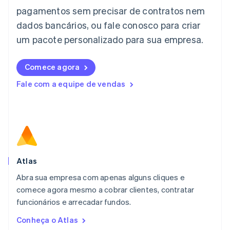
Japão
pagamentos sem precisar de contratos nem
日本語
English
dados bancários, ou fale conosco para criar
Letônia
English
um pacote personalizado para sua empresa.
Liechtenstein
Deutsch
English
Comece agora
Lituânia
English
Fale com a equipe de vendas
Luxemburgo
Français
Deutsch
English
Malásia
English
简体中文
Malta
English
México
Español
English
Atlas
Noruega
Abra sua empresa com apenas alguns cliques e
English
comece agora mesmo a cobrar clientes, contratar
Nova Zelândia
English
funcionários e arrecadar fundos.
Países Baixos
Conheça o Atlas
Nederlands
English