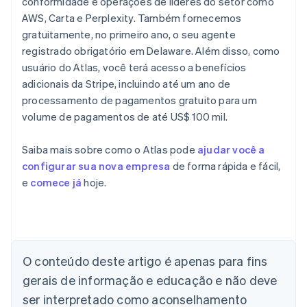
conformidade e operações de líderes do setor como
AWS, Carta e Perplexity. Também fornecemos
gratuitamente, no primeiro ano, o seu agente
registrado obrigatório em Delaware. Além disso, como
usuário do Atlas, você terá acesso a benefícios
adicionais da Stripe, incluindo até um ano de
processamento de pagamentos gratuito para um
volume de pagamentos de até US$ 100 mil.
Saiba mais sobre como o Atlas pode
ajudar você a
configurar sua nova empresa
de forma rápida e fácil,
e
comece já
hoje.
Alemanha
Deutsch
English
Austrália
O conteúdo deste artigo é apenas para fins
English
gerais de informação e educação e não deve
Áustria
ser interpretado como aconselhamento
Deutsch
English