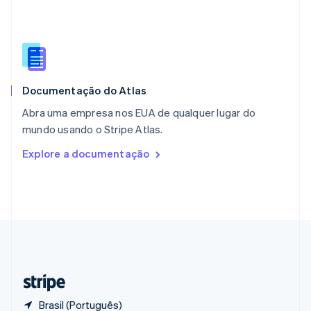
Polônia
English
Portugal
Português
English
RAE de Hong Kong, China
English
简体中文
Documentação do Atlas
Reino Unido
English
Abra uma empresa nos EUA de qualquer lugar do
República Tcheca
mundo usando o Stripe Atlas.
English
Romênia
Explore a documentação
English
Singapura
English
简体中文
Suécia
Svenska
English
Suíça
Deutsch
Français
Italiano
English
Tailândia
ไทย
English
Brasil (Português)