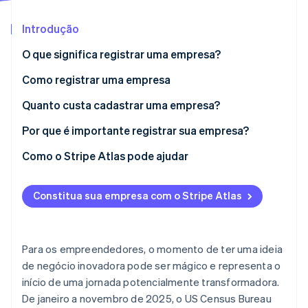
Introdução
Ecossistema
O que significa registrar uma empresa?
Stripe Sessions 2026
Parceiros
Stripe App Marketplace
Veja como a Stripe está construindo a infraestrutura econô
Como registrar uma empresa
Assista agora
1. Escolha uma estrutura de negócios
Quanto custa cadastrar uma empresa?
2. Selecione e cadastre um nome da empresa
Por que é importante registrar sua empresa?
3. Apresente documentos de formação e pague as
Como o Stripe Atlas pode ajudar
tarifas estaduais
Como se inscrever no Atlas
4. Obtenha um número de identificação do
Constitua sua empresa com o Stripe Atlas
Aceitação de pagamentos e serviços bancários
empregador (EIN)
antes da emissão do EIN
5. Solicite licenças e alvarás obrigatórios
Compra de ações pelos fundadores sem dinheiro
Para os empreendedores, o momento de ter uma ideia
em espécie
de negócio inovadora pode ser mágico e representa o
início de uma jornada potencialmente transformadora.
Declaração automática da opção 83(b)
De janeiro a novembro de 2025, o US Census Bureau