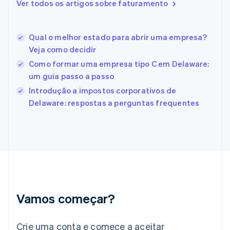
Ver todos os artigos sobre faturamento
Espanha
Español
English
Estados Unidos
Qual o melhor estado para abrir uma empresa?
English
Español
简体中文
Estônia
Veja como decidir
English
Como formar uma empresa tipo C em Delaware:
Finlândia
um guia passo a passo
English
Svenska
França
Introdução a impostos corporativos de
Français
English
Delaware: respostas a perguntas frequentes
Gibraltar
English
Grécia
English
Hungria
English
Índia
English
Irlanda
Vamos começar?
English
Itália
Crie uma conta e comece a aceitar
Italiano
English