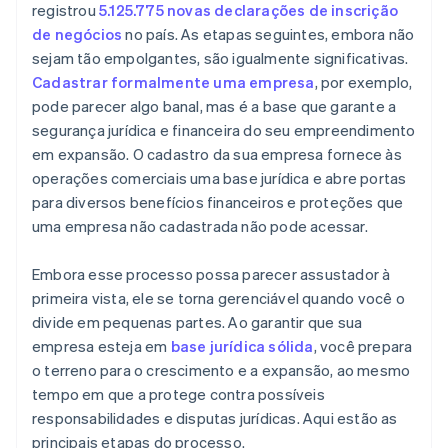
Documentos legais de padrão internacional para
registrou
5.125.775 novas declarações de inscrição
empresas
de negócios
no país. As etapas seguintes, embora não
sejam tão empolgantes, são igualmente significativas.
Um ano gratuito de Stripe Payments, além de US$
Cadastrar formalmente uma empresa
, por exemplo,
50 mil em créditos e descontos de parceiros
pode parecer algo banal, mas é a base que garante a
segurança jurídica e financeira do seu empreendimento
em expansão. O cadastro da sua empresa fornece às
operações comerciais uma base jurídica e abre portas
para diversos benefícios financeiros e proteções que
uma empresa não cadastrada não pode acessar.
Embora esse processo possa parecer assustador à
primeira vista, ele se torna gerenciável quando você o
divide em pequenas partes. Ao garantir que sua
empresa esteja em
base jurídica sólida
, você prepara
o terreno para o crescimento e a expansão, ao mesmo
tempo em que a protege contra possíveis
responsabilidades e disputas jurídicas. Aqui estão as
principais etapas do processo.