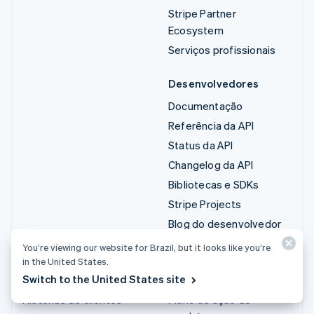
Stripe Partner
Ecosystem
Serviços profissionais
Desenvolvedores
Documentação
Referência da API
Status da API
Changelog da API
Bibliotecas e SDKs
Stripe Projects
Blog do desenvolvedor
You’re viewing our website for Brazil, but it looks like you’re
Recursos
Empresa
in the United States.
Switch to the United States site
Guias
Institucional
Histórias de clientes
Plano de ação do