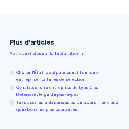
Croatie
English
Italiano
Danemark
English
Émirats arabes unis
English
Espagne
Plus d'articles
Español
English
Estonie
Autres articles sur la facturation
English
États-Unis
English
Español
简体中文
Choisir l'État idéal pour constituer une
Finlande
English
Svenska
entreprise : critères de sélection
France
Constituer une entreprise de type C au
Français
English
Delaware : le guide pas-à-pas
Gibraltar
English
Taxes sur les entreprises au Delaware : foire aux
Grèce
questions les plus courantes
English
Hongrie
English