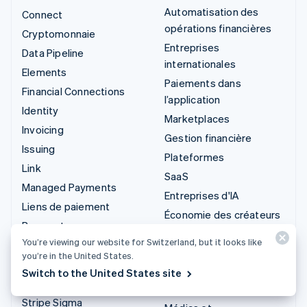
Automatisation des
Connect
opérations financières
Cryptomonnaie
Entreprises
Data Pipeline
internationales
Elements
Paiements dans
Financial Connections
l’application
Identity
Marketplaces
Invoicing
Gestion financière
Issuing
Plateformes
Link
SaaS
Managed Payments
Entreprises d'IA
Liens de paiement
Économie des créateurs
Payments
Jeux
You’re viewing our website for Switzerland, but it looks like
Payouts
Hôtellerie, voyages et
you’re in the United States.
Radar
loisirs
Switch to the United States site
Revenue Recognition
Assurance
Stripe Sigma