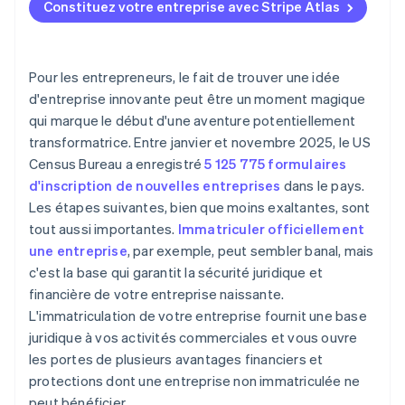
l’employeur (EIN)
Constituez votre entreprise avec Stripe Atlas
Accepter des paiements et effectuer des
5. Demandez les licences et permis requis
opérations bancaires avant l’obtention de votre EIN
Achat dématérialisé d’actions par le fondateur
Pour les entrepreneurs, le fait de trouver une idée
d'entreprise innovante peut être un moment magique
Prise en charge automatique de l’option
qui marque le début d'une aventure potentiellement
fiscale 83(b)
transformatrice. Entre janvier et novembre 2025, le US
Des documents juridiques de standing international
Census Bureau a enregistré
5 125 775 formulaires
d'inscription de nouvelles entreprises
dans le pays.
Une année gratuite de Stripe Payments, plus de
Les étapes suivantes, bien que moins exaltantes, sont
50 000 $ en crédits et remises partenaires
tout aussi importantes.
Immatriculer officiellement
une entreprise
, par exemple, peut sembler banal, mais
c'est la base qui garantit la sécurité juridique et
financière de votre entreprise naissante.
L'immatriculation de votre entreprise fournit une base
juridique à vos activités commerciales et vous ouvre
les portes de plusieurs avantages financiers et
protections dont une entreprise non immatriculée ne
peut bénéficier.