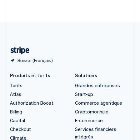
Slovénie
English
Italiano
Suède
Svenska
English
Suisse
Deutsch
Français
Italiano
English
Thaïlande
ไทย
English
Suisse (Français)
Produits et tarifs
Solutions
Tarifs
Grandes entreprises
Atlas
Start-up
Authorization Boost
Commerce agentique
Billing
Cryptomonnaie
Capital
E-commerce
Checkout
Services financiers
intégrés
Climate