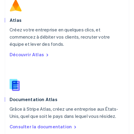
Norvège
English
Nouvelle-Zélande
English
Atlas
Pays-Bas
Créez votre entreprise en quelques clics, et
Nederlands
English
commencez à débiter vos clients, recruter votre
Pologne
English
équipe et lever des fonds.
Portugal
Découvrir Atlas
Português
English
R.A.S. de Hong Kong, Chine
English
简体中文
République tchèque
English
Roumanie
English
Documentation Atlas
Royaume-Uni
English
Grâce à Stripe Atlas, créez une entreprise aux États-
Singapour
Unis, quel que soit le pays dans lequel vous résidez.
English
简体中文
Slovaquie
Consulter la documentation
English