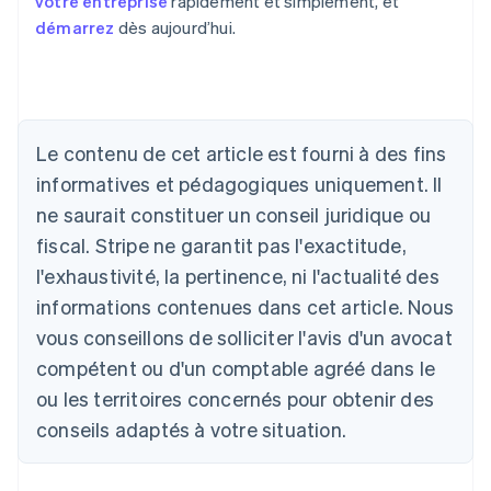
votre entreprise
rapidement et simplement, et
démarrez
dès aujourd’hui.
Allemagne
Deutsch
English
Australie
Le contenu de cet article est fourni à des fins
English
informatives et pédagogiques uniquement. Il
Autriche
ne saurait constituer un conseil juridique ou
Deutsch
English
Belgique
fiscal. Stripe ne garantit pas l'exactitude,
Nederlands
Français
Deutsch
English
l'exhaustivité, la pertinence, ni l'actualité des
Brésil
Português
English
informations contenues dans cet article. Nous
Bulgarie
vous conseillons de solliciter l'avis d'un avocat
English
Canada
compétent ou d'un comptable agréé dans le
English
Français
ou les territoires concernés pour obtenir des
Chine continentale
conseils adaptés à votre situation.
简体中文
English
Chypre
English