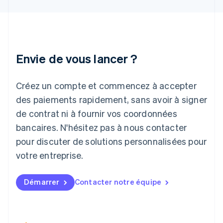
Inde
English
Irlande
English
Italie
Italiano
English
Envie de vous lancer ?
Japon
日本語
English
Créez un compte et commencez à accepter
Lettonie
English
des paiements rapidement, sans avoir à signer
Liechtenstein
de contrat ni à fournir vos coordonnées
Deutsch
English
Lituanie
bancaires. N'hésitez pas à nous contacter
English
pour discuter de solutions personnalisées pour
Luxembourg
votre entreprise.
Français
Deutsch
English
Malaisie
English
简体中文
Démarrer
Contacter notre équipe
Malte
English
Mexique
Español
English