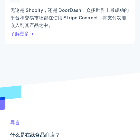
接入 125+ 种支
Stripe Sigma
产品路线图
SaaS
付方式
自定义报告
Sessions 年度大会
无论是 Shopify，还是 DoorDash，众多世界上最成功的
Terminal
Data Pipeline
招聘
平台和交易市场都在使用 Stripe Connect，将支付功能
线下支付
数据同步
资讯中心
Authorization
资源
嵌入到其产品之中。
Stripe Press
Boost
按行业
了解更多
支付成功率优
应用集成
化
AI 企业
代码示例
Link
创作者经济
开发者博客
联系
加速结账
游戏
API 状态
酒店、旅游与休闲
联系销售
保险
成为合作伙伴
媒体与娱乐
非营利组织
更多
专业服务
Product roadmap
公共部门
了解未来规划
零售
Radar
欺诈防范
Atlas
生态系统
初创企业注册
导言
合作伙伴
Climate
什么是在线食品商店？
Stripe App Marketplace
碳移除