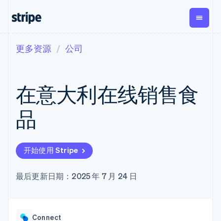
更多资源
公司
按企业阶段
文档
学习
支付
营收
资金管
平台
理
易市
大型企业
Stripe 文档
博客
Payments
Billing
初创企业
API 参考文档
客户案例
在意大利在线销售食
在线支付
经常性收入
Global
Conn
库与 SDK
指南
Managed
Metronome
Payouts
Stripe Apps
Payments
按用量计费
平台
品
备案商家解决
Subscriptions
向第三
按应用场景
方案
方打款
支持
订阅管理
Payment links
Crypto
指南
智能体商务
Invoicing
钱包、
加密货币
获取支持
无代码支付
一次性或定期
开始使用 Stripe
稳定币
电子商务
接受线上付款
托管支持方案
Checkout
账单
发行和
嵌入式金融
实施预置结账流程
专业服务
预构建支付界
Tax
发卡基
财务自动化
构建平台或交易市场
最后更新日期：2025 年 7 月 24 日
面
销售税和增值
础设施
全球化企业
管理订阅
Elements
税自动化
应用内支付
提供按用量计费
灵活的 UI 组件
Revenue
交易市场
发行稳定币支持的支付卡
Payment
Recognition
公司
资金管理
通过智能体配置和管理服
methods
会计自动化
Connect
平台
务