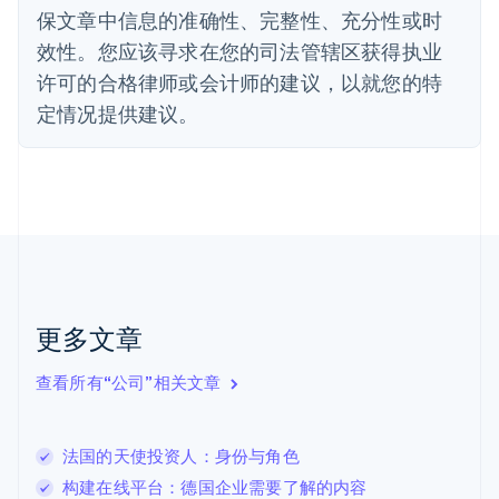
保文章中信息的准确性、完整性、充分性或时
Deutsch
English
法国
效性。您应该寻求在您的司法管辖区获得执业
Français
English
许可的合格律师或会计师的建议，以就您的特
芬兰
定情况提供建议。
English
Svenska
荷兰
Nederlands
English
加拿大
English
Français
捷克
English
克罗地亚
English
Italiano
拉脱维亚
更多文章
English
立陶宛
查看所有“公司”相关文章
English
列支敦士登
Deutsch
English
卢森堡
法国的天使投资人：身份与角色
Français
Deutsch
English
构建在线平台：德国企业需要了解的内容
罗马尼亚