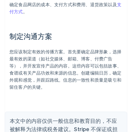
确定食品网店的成本、支付方式和费用、退货政策以及
支
付方式
。
阿联酋
English
爱尔兰
English
制定沟通方案
爱沙尼亚
English
奥地利
您应该制定有效的传播方案。首先要确定品牌形象，选择
Deutsch
English
最有效的渠道（如社交媒体、邮箱、博客、付费广告
澳大利亚
等），并开发宣传产品的内容。这些内容可以包括故事、
English
巴西
食谱或有关产品功效和来源的信息。创建编辑日历，确定
Português
English
外观和感觉，并跟踪路线。信息的一致性和质量是吸引和
保加利亚
留住客户的关键。
English
比利时
Nederlands
Français
Deutsch
English
波兰
English
丹麦
本文中的内容仅供一般信息和教育目的，不应
English
被解释为法律或税务建议。Stripe 不保证或担
德国