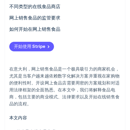
在线销售食品的优势
不同类型的在线食品商店
网上销售食品的监管要求
欧盟关于向客户提供食品信息的第 1169/2011 号法规
如何开始在网上销售食品
Stripe Sessions 2026
了解 Stripe 如何为 AI 构建经济基础设施。
关于食品安全的第 178/2002 号法规 (EC)
选择业务类型并获取增值税 (VAT) 税号
立即观看
开始使用 Stripe
关于食品卫生的第 852/2004 号法规 (EC)
选择支付服务提供者
关于专业要求的第 59/2010 号法令
确定利基市场
在意大利，网上销售食品是一个极具吸引力的商家机会，
在意大利销售食品需取得何种许可证？
起草商业计划书
尤其是当客户越来越依赖数字化解决方案并重视在家购物
的便利性时。开设网上食品店需要周密的方案规划和对适
销售包装食品需要什么？
创建一个品牌
用法律框架的全面熟悉。在本文中，我们将解释食品电
选择平台
商，包括主要的商业模式、法律要求以及开始在线销售食
品的流程。
确定成本
本文内容
制定沟通方案