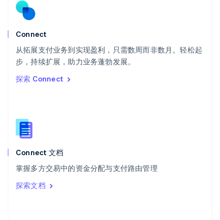
English
斯洛文尼亚
English
Italiano
Connect
泰国
ไทย
English
从拓展支付业务到实现盈利，只需数周而非数月。轻松起
希腊
步，持续扩展，助力业务蓬勃发展。
English
探索 Connect
西班牙
Español
English
新加坡
English
简体中文
新西兰
English
匈牙利
English
Connect 文档
意大利
掌握多方交易中的资金分配与支付路由管理
Italiano
English
印度
探索文档
English
英国
English
直布罗陀