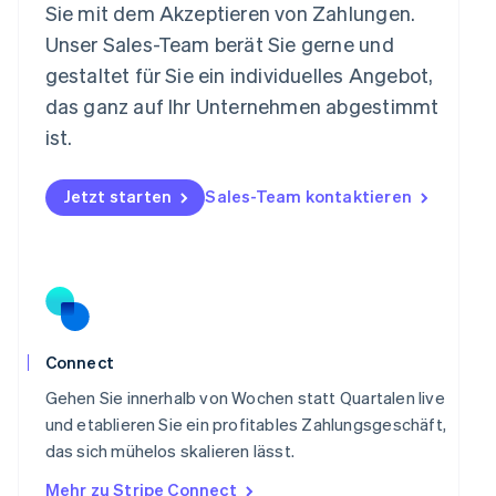
Sie mit dem Akzeptieren von Zahlungen.
English
Niederlande
Unser Sales-Team berät Sie gerne und
Nederlands
English
gestaltet für Sie ein individuelles Angebot,
Norwegen
das ganz auf Ihr Unternehmen abgestimmt
English
Österreich
ist.
Deutsch
English
Polen
Jetzt starten
Sales-Team kontaktieren
English
Portugal
Português
English
Rumänien
English
Schweden
Svenska
English
Schweiz
Connect
Deutsch
Français
Italiano
English
Singapur
Gehen Sie innerhalb von Wochen statt Quartalen live
English
简体中文
und etablieren Sie ein profitables Zahlungsgeschäft,
Slowakei
das sich mühelos skalieren lässt.
English
Mehr zu Stripe Connect
Slowenien