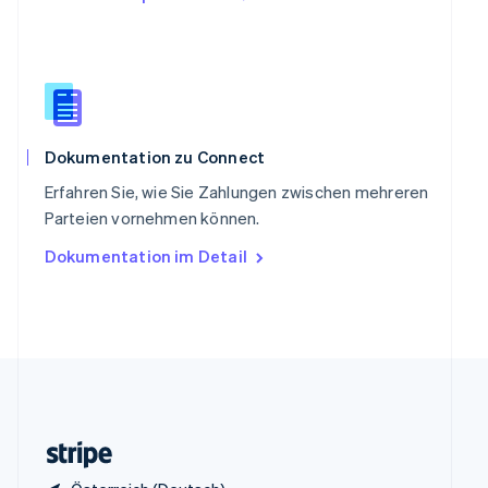
English
Italiano
Sonderverwaltungsregion Hongkong,
China
English
简体中文
Spanien
Español
English
Thailand
Dokumentation zu Connect
ไทย
English
Erfahren Sie, wie Sie Zahlungen zwischen mehreren
Tschechische Republik
Parteien vornehmen können.
English
Ungarn
Dokumentation im Detail
English
Vereinigte Arabische Emirate
English
Vereinigte Staaten
English
Español
简体中文
Vereinigtes Königreich
English
Zypern
English