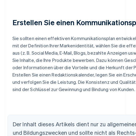
Erstellen Sie einen Kommunikationsp
Sie sollten einen effektiven Kommunikationsplan entwickel
mit der Definition Ihrer Markenidentität, wählen Sie die eff
aus (z. B. Social Media, E-Mail, Blogs, bezahlte Anzeigen us
Sie Inhalte, die Ihre Produkte bewerben. Dazu können Ges
oder Informationen über die Vorteile und die Herkunft der
Erstellen Sie einen Redaktionskalender, legen Sie ein Ersch
und verfolgen Sie die Leistung. Die Konsistenz und Qualitä
sind der Schlüssel zur Gewinnung und Bindung von Kunden.
Australien
English
Belgien
Nederlands
Français
Deutsch
English
Brasilien
Der Inhalt dieses Artikels dient nur zu allgemein
Português
English
und Bildungszwecken und sollte nicht als Rechts
Bulgarien