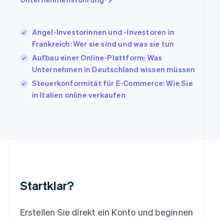
Italiano
English
Japan
日本語
English
Angel-Investorinnen und -Investoren in
Kanada
Frankreich: Wer sie sind und was sie tun
English
Français
Aufbau einer Online-Plattform: Was
Kroatien
English
Italiano
Unternehmen in Deutschland wissen müssen
Lettland
Steuerkonformität für E-Commerce: Wie Sie
English
in Italien online verkaufen
Liechtenstein
Deutsch
English
Litauen
English
Luxemburg
Français
Deutsch
English
Malaysia
English
简体中文
Malta
Startklar?
English
Mexiko
Español
English
Erstellen Sie direkt ein Konto und beginnen
Neuseeland