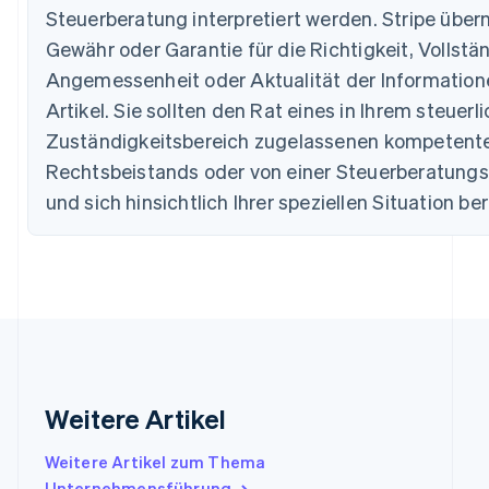
Steuerberatung interpretiert werden. Stripe übe
English
Dänemark
Gewähr oder Garantie für die Richtigkeit, Vollstän
English
Angemessenheit oder Aktualität der Information
Deutschland
Artikel. Sie sollten den Rat eines in Ihrem steuerl
Deutsch
English
Estland
Zuständigkeitsbereich zugelassenen kompetent
English
Rechtsbeistands oder von einer Steuerberatungss
Festlandchina
简体中文
English
und sich hinsichtlich Ihrer speziellen Situation be
Finnland
English
Svenska
Frankreich
Français
English
Gibraltar
English
Griechenland
English
Indien
Weitere Artikel
English
Irland
Weitere Artikel zum Thema
English
Italien
Unternehmensführung