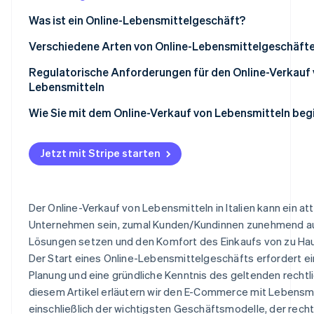
Betrugsprävention
Ecosystem
Was ist ein Online-Lebensmittelgeschäft?
Atlas
Start-up-Gründung
Partner
Vorteile des Online-Verkaufs von Lebensmitteln
Verschiedene Arten von Online-Lebensmittelgeschäft
Stripe App-Marktplatz
Climate
Regulatorische Anforderungen für den Online-Verkauf
CO₂-Entnahme
Lebensmitteln
Identity
Online-Identitätsprüfung
EU-Verordnung Nr. 1169/2011 über die Information der V
Wie Sie mit dem Online-Verkauf von Lebensmitteln beg
Lebensmittel
Wählen Sie einen Unternehmenstyp und erhalten Sie ei
Verordnung (EG) Nr. 178/2002 über Lebensmittelsicherh
Identifikationsnummer (USt-IdNr.)
Jetzt mit Stripe starten
Verordnung (EG) Nr. 852/2004 über die Lebensmittelhy
Wählen Sie einen Zahlungsdienstleister
Stripe-Sessions 2026
Erfahren Sie, wie Stripe Lösungen für die Wir
Gesetzesdekret Nr. 59/2010 über berufliche Anforderu
Identifizieren Sie einen Nischenmarkt
Der Online-Verkauf von Lebensmitteln in Italien kann ein at
Jetzt ansehen
Unternehmen sein, zumal Kunden/Kundinnen zunehmend auf
Welche Lizenz ist für den Verkauf von Lebensmitteln in I
Entwickeln Sie einen Geschäftsplan
Lösungen setzen und den Komfort des Einkaufs von zu Ha
erforderlich?
Bauen Sie eine Marke auf
Der Start eines Online-Lebensmittelgeschäfts erfordert ei
Was brauchen Sie, um verpackte Lebensmittel zu verka
Planung und eine gründliche Kenntnis des geltenden rechtl
Wählen Sie eine Plattform:
diesem Artikel erläutern wir den E-Commerce mit Lebensmi
Definieren Sie die Kosten
einschließlich der wichtigsten Geschäftsmodelle, der recht