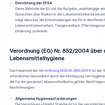
Einrichtung der EFSA
Diese Behörde der EU hat die Aufgabe, unabhängige wi
Gutachten über Risiken in der Lebensmittelkette bereit
trägt dazu bei, die Entscheidungen der EU in den Berei
Lebensmittelsicherheit, Tiergesundheit, Pflanzengesu
Ernährung zu lenken.
Verordnung (EG) Nr. 852/2004 über 
Lebensmittelhygiene
Das Hauptziel der
Verordnung (EG) Nr. 852/2004
ist der 
öffentlichen Gesundheit durch die Festlegung von Hygien
die für die gesamte Lebensmittelkette gelten. Nachfolgen
Bestimmungen:
Allgemeine Hygieneanforderungen
Die Verordnung schreibt Standards für die persönliche 