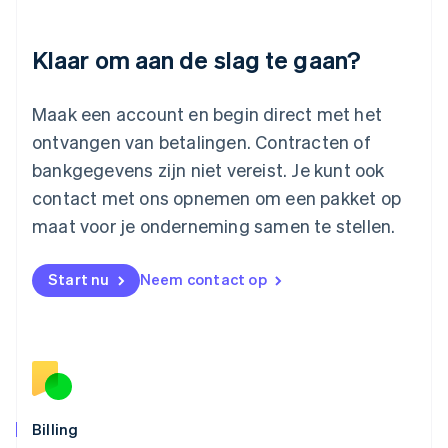
English
Luxemburg
Klaar om aan de slag te gaan?
Français
Deutsch
English
Maleisië
English
简体中文
Maak een account en begin direct met het
Malta
ontvangen van betalingen. Contracten of
English
Mexico
bankgegevens zijn niet vereist. Je kunt ook
Español
English
contact met ons opnemen om een pakket op
Nederland
maat voor je onderneming samen te stellen.
Nederlands
English
Nieuw-Zeeland
English
Start nu
Neem contact op
Noorwegen
English
Oostenrijk
Deutsch
English
Polen
English
Portugal
Português
English
Billing
Roemenië