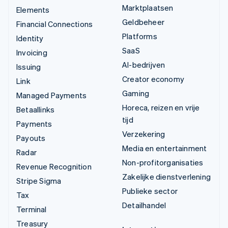
Marktplaatsen
Elements
Geldbeheer
Financial Connections
Platforms
Identity
SaaS
Invoicing
AI-bedrijven
Issuing
Creator economy
Link
Gaming
Managed Payments
Horeca, reizen en vrije
Betaallinks
tijd
Payments
Verzekering
Payouts
Media en entertainment
Radar
Non-profitorganisaties
Revenue Recognition
Zakelijke dienstverlening
Stripe Sigma
Publieke sector
Tax
Detailhandel
Terminal
Treasury