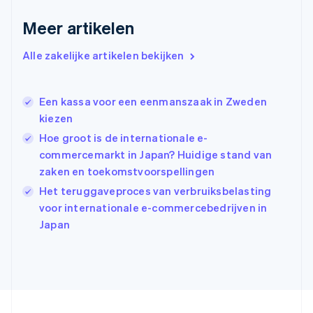
English
Meer artikelen
Griekenland
English
Alle zakelijke artikelen bekijken
Hongarije
English
Hongkong SAR, China
Een kassa voor een eenmanszaak in Zweden
English
简体中文
Ierland
kiezen
English
Hoe groot is de internationale e-
India
commercemarkt in Japan? Huidige stand van
English
zaken en toekomstvoorspellingen
Italië
Italiano
English
Het teruggaveproces van verbruiksbelasting
Japan
voor internationale e-commercebedrijven in
日本語
English
Japan
Kroatië
English
Italiano
Letland
English
Liechtenstein
Deutsch
English
Litouwen