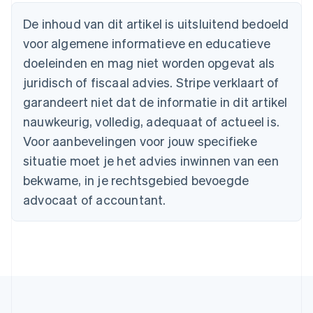
Australië
English
De inhoud van dit artikel is uitsluitend bedoeld
België
voor algemene informatieve en educatieve
Nederlands
Français
Deutsch
English
Brazilië
doeleinden en mag niet worden opgevat als
Português
English
juridisch of fiscaal advies. Stripe verklaart of
Bulgarije
garandeert niet dat de informatie in dit artikel
English
Canada
nauwkeurig, volledig, adequaat of actueel is.
English
Français
Voor aanbevelingen voor jouw specifieke
Cyprus
situatie moet je het advies inwinnen van een
English
Denemarken
bekwame, in je rechtsgebied bevoegde
English
advocaat of accountant.
Duitsland
Deutsch
English
Estland
English
Finland
English
Svenska
Frankrijk
Français
English
Gibraltar