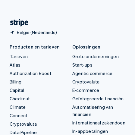
Svenska
English
Zwitserland
Deutsch
Français
Italiano
English
België (Nederlands)
Producten en tarieven
Oplossingen
Tarieven
Grote ondernemingen
Atlas
Start-ups
Authorization Boost
Agentic commerce
Billing
Cryptovaluta
Capital
E-commerce
Checkout
Geïntegreerde financiën
Climate
Automatisering van
financiën
Connect
Internationaal zakendoen
Cryptovaluta
In-appbetalingen
Data Pipeline