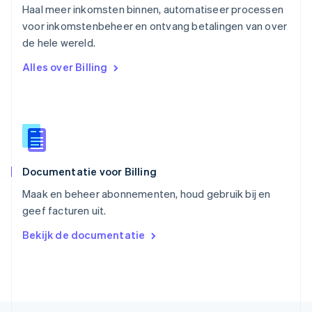
Haal meer inkomsten binnen, automatiseer processen
English
voor inkomstenbeheer en ontvang betalingen van over
Singapore
English
简体中文
de hele wereld.
Slovenië
Alles over Billing
English
Italiano
Slowakije
English
Spanje
Español
English
Thailand
ไทย
English
Documentatie voor Billing
Tsjechië
English
Maak en beheer abonnementen, houd gebruik bij en
Vasteland van China
geef facturen uit.
简体中文
English
Verenigd Koninkrijk
Bekijk de documentatie
English
Verenigde Arabische Emiraten
English
Verenigde Staten
English
Español
简体中文
Zweden