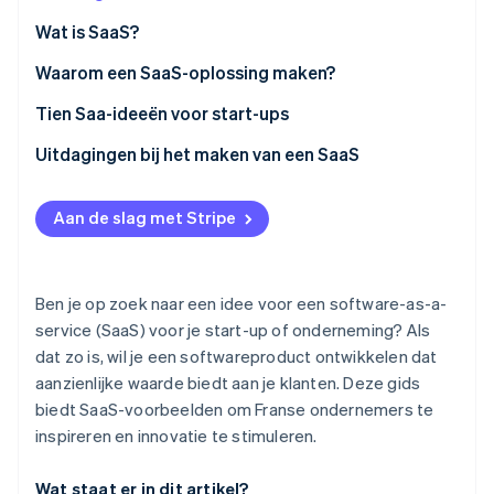
Oprichting van een start-up
Wat is SaaS?
Climate
Ecosysteem
Waarom een SaaS-oplossing maken?
CO₂-verwijdering
Partners
Identity
Voordelen voor ondernemingen
Tien Saa-ideeën voor start-ups
Stripe App Marketplace
Online identiteitsverificatie
Voordelen voor klanten
Klantrelatiebeheer (CRM)
Uitdagingen bij het maken van een SaaS
SaaS-boekhoudsoftware
Aan de slag met Stripe
Wervingssoftware
Stripe Sessions 2026
Wachtwoordbeheer
Ontdek hoe Stripe de economische infrastructuu
Nu bekijken
Ben je op zoek naar een idee voor een software-as-a-
Tools voor communicatie op afstand
service (SaaS) voor je start-up of onderneming? Als
dat zo is, wil je een softwareproduct ontwikkelen dat
Beheer van sociale netwerken
aanzienlijke waarde biedt aan je klanten. Deze gids
E-learningoplossingen
biedt SaaS-voorbeelden om Franse ondernemers te
inspireren en innovatie te stimuleren.
Vertaaltools
Klantenservice
Wat staat er in dit artikel?