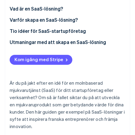
Identitetsverifiering online
Partner
Vad är en SaaS-lösning?
Stripe App Marketplace
Varför skapa en SaaS-lösning?
Fördelar för företag
Tio idéer för SaaS-startupföretag
Stripe Sessions 2026
Fördelar för kunderna
Hantering av kundrelationer
Utmaningar med att skapa en SaaS-lösning
Se hur Stripe bygger den ekonomiska inf
Titta nu
SaaS-bokföringsprogram
Kom igång med Stripe
Programvara för rekrytering
Lösenordshantering
Är du på jakt efter en idé för en molnbaserad
Verktyg för distanskommunikation
mjukvarutjänst (SaaS) för ditt startupföretag eller
verksamhet? Om så är fallet siktar du på att utveckla
Hantering av sociala nätverk
en mjukvaruprodukt som ger betydande värde för dina
E-utbildningslösningar
kunder. Den här guiden ger exempel på SaaS-lösningar i
syfte att inspirera franska entreprenörer och främja
Översättningsverktyg
innovation.
Kundtjänst