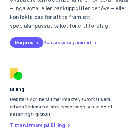
English
Mexiko
– inga avtal eller bankuppgifter behövs – eller
Español
English
kontakta oss för att ta fram ett
Nederländerna
specialanpassat paket för ditt företag.
Nederlands
English
Norge
English
Börja nu
Kontakta säljteamet
Nya Zeeland
English
Polen
English
Portugal
Português
English
Rumänien
English
Billing
Schweiz
Debitera och behåll mer intäkter, automatisera
Deutsch
Français
Italiano
English
arbetsflödena för intäktshantering och ta emot
Singapore
English
简体中文
betalningar globalt.
Slovakien
Titta närmare på Billing
English
Slovenien