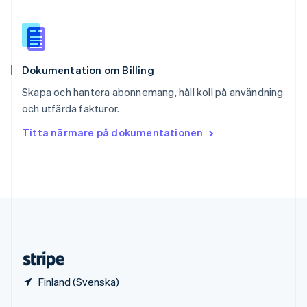
English
Italiano
Spanien
Español
English
Storbritannien
English
Dokumentation om Billing
Sverige
Svenska
English
Skapa och hantera abonnemang, håll koll på användning
Thailand
och utfärda fakturor.
ไทย
English
Tjeckien
Titta närmare på dokumentationen
English
Tyskland
Deutsch
English
Ungern
English
USA
English
Español
简体中文
Österrike
Deutsch
English
Finland (Svenska)