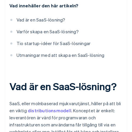
Vad innehåller den här artikeln?
Betalningsgateway
Vad är en SaaS-lösning?
Varför skapa en SaaS-lösning?
Tio startup-idéer för SaaS-lösningar
Utmaningar med att skapa en SaaS-lösning
Vad är en SaaS-lösning?
SaaS, eller molnbaserad mjukvarutjänst, håller på att bli
en viktig
distributionsmodell
. Konceptet är enkelt:
leverantören är värd för programvaran och
infrastrukturen som användarna får tillgång till via en
webbplats eller app. Istället för att köpa och installera