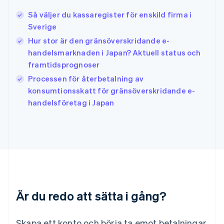
English
Irland
Så väljer du kassaregister för enskild firma i
English
Sverige
Italien
Hur stor är den gränsöverskridande e-
Italiano
English
Japan
handelsmarknaden i Japan? Aktuell status och
日本語
English
framtidsprognoser
Kanada
Processen för återbetalning av
English
Français
konsumtionsskatt för gränsöverskridande e-
Kroatien
English
Italiano
handelsföretag i Japan
Lettland
English
Liechtenstein
Deutsch
English
Litauen
English
Luxemburg
Français
Deutsch
English
Är du redo att sätta i gång?
Malaysia
English
简体中文
Malta
Skapa ett konto och börja ta emot betalningar