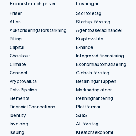
Produkter och priser
Lösningar
Priser
Storföretag
Atlas
Startup-företag
Auktoriseringsförstärkning
Agentbaserad handel
Billing
Kryptovaluta
Capital
E-handel
Checkout
Integrerad finansiering
Climate
Ekonomiautomatisering
Connect
Globala företag
Kryptovaluta
Betalningar i appen
Data Pipeline
Marknadsplatser
Elements
Penninghantering
Financial Connections
Plattformar
Identity
SaaS
Invoicing
AI-företag
Issuing
Kreatörsekonomi