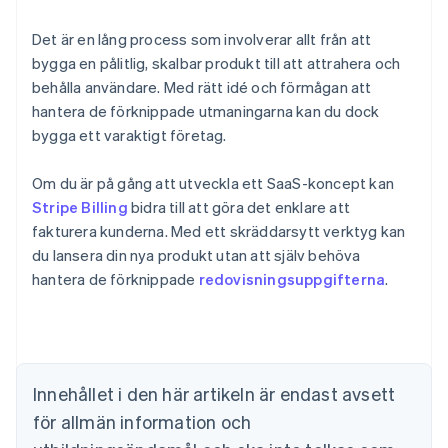
Det är en lång process som involverar allt från att
bygga en pålitlig, skalbar produkt till att attrahera och
behålla användare. Med rätt idé och förmågan att
hantera de förknippade utmaningarna kan du dock
bygga ett varaktigt företag.
Om du är på gång att utveckla ett SaaS-koncept kan
Stripe Billing
bidra till att göra det enklare att
fakturera kunderna. Med ett skräddarsytt verktyg kan
du lansera din nya produkt utan att själv behöva
hantera de förknippade
redovisningsuppgifterna
.
Australien
English
Belgien
Nederlands
Français
Deutsch
English
Brasilien
Innehållet i den här artikeln är endast avsett
Português
English
för allmän information och
Bulgarien