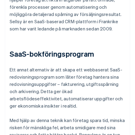
förenkla processer genom automatisering och
möjliggöra detaljerad spårning av försäljningsresultat.
Sellsy är en SaaS-baserad CRM-plattform i Frankrike
som har varit ledande på marknaden sedan 2009.
SaaS-bokföringsprogram
Ett annat alternativ är att skapa ett webbaserat SaaS-
redovisningsprogram som låter företag hantera sina
redovisningsuppgifter – fakturering, utgiftsspårning
och arkivering. Detta ger ökad
arbetsflödeseffektivitet, automatiserar uppgifter och
ger ekonomiska insikter i realtid.
Med hjälp av denna teknik kan företag spara tid, minska
risken för mänskliga fel, arbeta smidigare med sina
revisorer och fatta bättre beslut. Pennylane är en typ