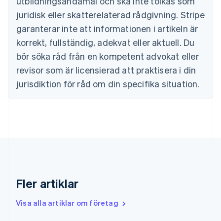
utbildningsändamål och ska inte tolkas som
English
Cypern
juridisk eller skatterelaterad rådgivning. Stripe
English
garanterar inte att informationen i artikeln är
Danmark
korrekt, fullständig, adekvat eller aktuell. Du
English
Estland
bör söka råd från en kompetent advokat eller
English
revisor som är licensierad att praktisera i din
Fastlandskina
简体中文
English
jurisdiktion för råd om din specifika situation.
Finland
English
Svenska
Frankrike
Français
English
Förenade Arabemiraten
English
Gibraltar
English
Grekland
Fler artiklar
English
Hongkong SAR, Kina
Visa alla artiklar om företag
English
简体中文
Indien