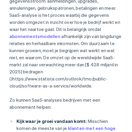
gegevensstroom: aanmeldingen, upgrades,
annuleringen, gebruikspatronen, betalingen en meer.
SaaS-analyse is het proces waarbij die gegevens
worden omgezet in inzicht over hoe je bedrijf werkt en
waar het naartoe gaat. Dit is belangrijk omdat
abonnementsmodellen
afhankelijk zijn van langdurige
relaties en herhaalbare inkomsten. Om duurzaam te
kunnen groeien, moet je begrijpen wat werkt en wat
niet, en waarom. De omzet op de wereldwijde SaaS-
markt zal naar verwachting meer dan [$ 428 miljard in
2025] bedragen
()https://www.statista.com/outlook/tmo/public-
cloud/software-as-a-service/worldwide.
Zo kunnen SaaS-analyses bedrijven met een
abonnement helpen:
Kijk waar je groei vandaan komt:
Misschien
komen de meeste van je
klanten met een hoge