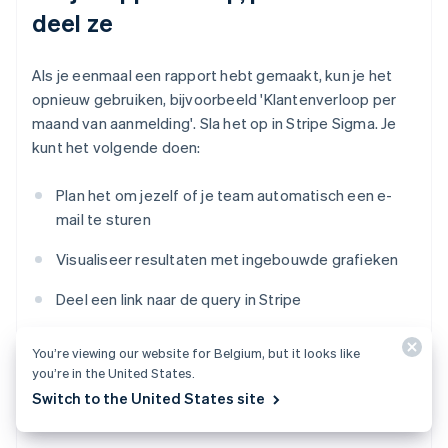
deel ze
Als je eenmaal een rapport hebt gemaakt, kun je het
opnieuw gebruiken, bijvoorbeeld 'Klantenverloop per
maand van aanmelding'. Sla het op in Stripe Sigma. Je
kunt het volgende doen:
Plan het om jezelf of je team automatisch een e-
mail te sturen
Visualiseer resultaten met ingebouwde grafieken
Deel een link naar de query in Stripe
Het is een eenvoudige manier om belangrijke
You’re viewing our website for Belgium, but it looks like
statistieken zichtbaar te houden zonder extra
you’re in the United States.
overhead.
Switch to the United States site