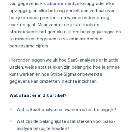
van gegevens. Elk
abonnement
, elke upgrade, elke
Voer je kernrapporten uit en verfijn ze
opzegging en elke betaling vertelt een verhaal over
Sla je rapporten op, plan ze in en deel ze
hoe je product presteert en waar je onderneming
naartoe gaat. Maar zonder de juiste tools en
Gebruik Stripe Sigma als startpunt voor een diepere
statistieken is het gemakkelijk om belangrijke signalen
analyse
te missen en begraven te raken in minder dan
behulpzame cijfers.
Hieronder leggen we uit hoe SaaS-analyses er in actie
uitzien: welke statistieken zijn belangrijk, hoe je ermee
kunt werken en hoe Stripe Sigma onbewerkte
gegevens kan omzetten in echte inzichten.
Wat staat er in dit artikel?
Wat is SaaS-analyse en waarom is het belangrijk?
Wat zijn de belangrijkste statistieken voor SaaS-
analyse om bij te houden?