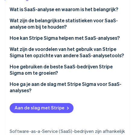
Oprichting van een start-up
Wat is SaaS-analyse en waarom is het belangrijk?
Climate
Ecosysteem
CO₂-verwijdering
Wat zijn de belangrijkste statistieken voor SaaS-
analyse om bij te houden?
Partners
Identity
Stripe App Marketplace
Online identiteitsverificatie
Maandelijks terugkerende inkomsten (MRR)
Hoe kan Stripe Sigma helpen met SaaS-analyses?
Jaarlijks terugkerende inkomsten (ARR)
Wat zijn de voordelen van het gebruik van Stripe
Sigma ten opzichte van andere SaaS-analysetools?
CAC
Live, geïntegreerde gegevens
Hoe gebruiken de beste SaaS-bedrijven Stripe
Stripe Sessions 2026
Klantverloop
Sigma om te groeien?
Ontdek hoe Stripe de economische infrastructuu
Flexibele analysetools
Nu bekijken
LTV of CLTV
Ops-teams houden de dagelijkse prestaties bij
Hoe ga je aan de slag met Stripe Sigma voor SaaS-
Samenwerkend ontwerp
analyses?
Wisselkoers
Financiële teams sluiten sneller en voorspellen beter
Geen gereedschapshoppen
Activeer Sigma op je Stripe-dashboard
Andere statistieken
Analisten verdiepen zich in retentie, gebruik en
Aan de slag met Stripe
Automatisering die tijd bespaart
waarde
Ontdek de bibliotheek met querysjablonen
Groeiteams ontdekken nieuwe kansen
Gebruik de Stripe Sigma Assistant voor vragen in
natuurlijke taal
Software-as-a-Service (SaaS)-bedrijven zijn afhankelijk