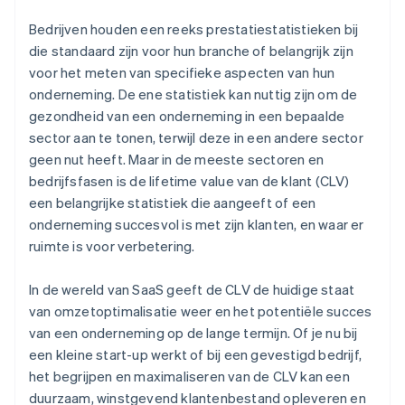
Voorbeelden van lifetime value van de klant voor e-
Bedrijven houden een reeks prestatiestatistieken bij
commerce
die standaard zijn voor hun branche of belangrijk zijn
voor het meten van specifieke aspecten van hun
onderneming. De ene statistiek kan nuttig zijn om de
gezondheid van een onderneming in een bepaalde
sector aan te tonen, terwijl deze in een andere sector
geen nut heeft. Maar in de meeste sectoren en
bedrijfsfasen is de lifetime value van de klant (CLV)
een belangrijke statistiek die aangeeft of een
onderneming succesvol is met zijn klanten, en waar er
ruimte is voor verbetering.
In de wereld van SaaS geeft de CLV de huidige staat
van omzetoptimalisatie weer en het potentiële succes
van een onderneming op de lange termijn. Of je nu bij
een kleine start-up werkt of bij een gevestigd bedrijf,
het begrijpen en maximaliseren van de CLV kan een
duurzaam, winstgevend klantenbestand opleveren en