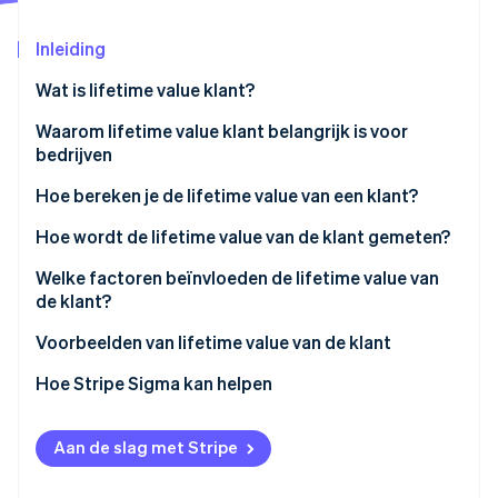
Oprichting van een start-up
Inleiding
Climate
Ecosysteem
CO₂-verwijdering
Wat is lifetime value klant?
Partners
Identity
Stripe App Marketplace
Online identiteitsverificatie
Waarom lifetime value klant belangrijk is voor
bedrijven
Hoe bereken je de lifetime value van een klant?
Hoe wordt de lifetime value van de klant gemeten?
Stripe Sessions 2026
Welke factoren beïnvloeden de lifetime value van
Ontdek hoe Stripe de economische infrastructuu
Nu bekijken
de klant?
Hoe je de lifetime value van de klant kunt verhogen
Voorbeelden van lifetime value van de klant
Hoe maak je je klanten loyaal?
Voorbeelden van lifetime value van de klant voor
Hoe Stripe Sigma kan helpen
fysieke winkels
Voorbeelden van lifetime value van de klant voor
Aan de slag met Stripe
SaaS-ondernemingen