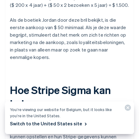
($ 200 x 4 jaar) + ($ 50 x 2 bezoeken x 5 jaar) = $ 1.500.
Als de boetiek Jordan door deze bril bekijkt, is die
eerste aankoop van $ 50 minimaal. Als je deze waarde
begrijpt, stimuleert dat het merk om zich te richten op
marketing na de aankoop, zoals loyaliteitsbeloningen,
in plaats van alleen maar op zoek te gaan naar
eenmalige kopers.
Hoe Stripe Sigma kan
helpen
You’re viewing our website for Belgium, but it looks like
you’re in the United States.
Stripe Sigma
biedt een krachtige SQL-verkenner
Switch to the United States site
waarmee ondernemingen aangepaste rapporten
kunnen opstellen en hun Stripe-gegevens kunnen