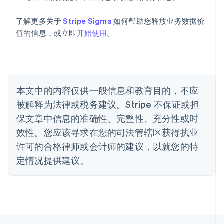
澳大利亚
English
巴西
了解更多关于
Stripe Sigma
如何帮助您释放业务数据价
Português
English
值的信息，或立即
开始使用
。
保加利亚
English
比利时
Nederlands
Français
Deutsch
English
波兰
本文中的内容仅供一般信息和教育目的，不应
English
丹麦
被解释为法律或税务建议。Stripe 不保证或担
English
保文章中信息的准确性、完整性、充分性或时
德国
效性。您应该寻求在您的司法管辖区获得执业
Deutsch
English
法国
许可的合格律师或会计师的建议，以就您的特
Français
English
定情况提供建议。
芬兰
English
Svenska
荷兰
Nederlands
English
加拿大
English
Français