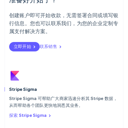
挪威
English
葡萄牙
创建账户即可开始收款，无需签署合同或填写银
Português
English
行信息。您也可以联系我们，为您的企业定制专
日本
日本語
English
属支付解决方案。
瑞典
Svenska
English
瑞士
立即开始
联系销售
Deutsch
Français
Italiano
English
塞浦路斯
English
斯洛伐克
English
斯洛文尼亚
English
Italiano
Stripe Sigma
泰国
ไทย
English
Stripe Sigma 可帮助广大商家迅速分析其 Stripe 数据，
希腊
从而帮助各个团队更快地洞悉其业务。
English
探索 Stripe Sigma
西班牙
Español
English