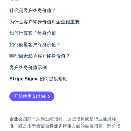
Climate
什么是客户终身价值？
碳移除
为什么客户终身价值对企业很重要
Identity
在线身份验证
如何计算客户终身价值
如何衡量客户终身价值？
哪些因素影响客户终身价值？
Stripe Sessions 2026
如何提升客户终身价值
客户终身价值示例
了解 Stripe 如何为 AI 构建经济基础设施。
立即观看
如何让您的客户保持忠诚
客户终身价值示例：线下零售
Stripe Sigma 如何提供帮助
SaaS 企业的客户终身价值示例
开始使用 Stripe
电商领域的客户终身价值示例
企业会跟踪一系列业绩指标，这些指标或是行业通用标
准，或是用于衡量自身业务特定方面的重要指标。部分指