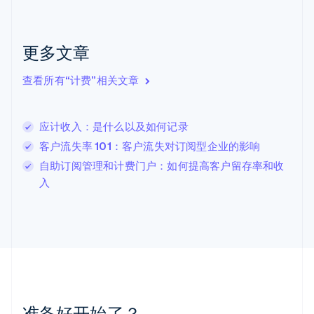
捷克
English
克罗地亚
English
Italiano
更多文章
拉脱维亚
English
查看所有“计费”相关文章
立陶宛
English
列支敦士登
应计收入：是什么以及如何记录
Deutsch
English
卢森堡
客户流失率 101：客户流失对订阅型企业的影响
Français
Deutsch
English
自助订阅管理和计费门户：如何提高客户留存率和收
罗马尼亚
入
English
马尔他
English
马来西亚
English
简体中文
美国
English
Español
简体中文
墨西哥
Español
English
准备好开始了？