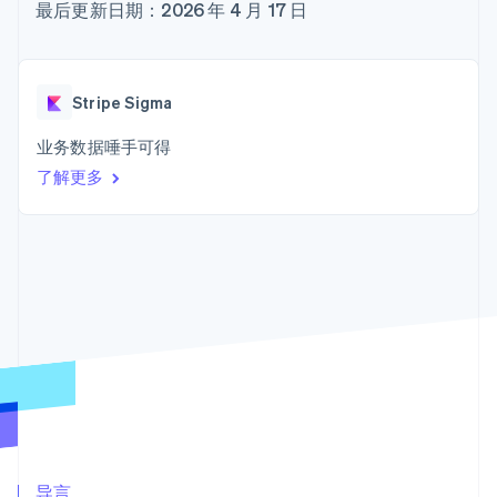
加密货币
上
Stripe Sigma
最后更新日期：2026 年 4 月 17 日
产品路线图
SaaS
自定义报告
购买
Terminal
Sessions 年度大会
线下支付
Data Pipeline
招聘
数据同步
Authorization
资讯中心
Boost
资源
Stripe Press
Stripe Sigma
支付成功率优
按行业
化
应用集成
业务数据唾手可得
Link
AI 企业
代码示例
加速结账
创作者经济
开发者博客
联系
了解更多
Financial
游戏
API 状态
Connections
酒店、旅游与休闲
联系销售
关联金融账户
保险
成为合作伙伴
数据
媒体与娱乐
非营利组织
专业服务
公共部门
零售
更多
Product roadmap
了解未来规划
生态系统
Radar
欺诈防范
合作伙伴
Atlas
Stripe App Marketplace
导言
初创企业注册