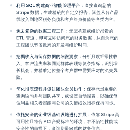
利用 SQL 构建商业智能管理平台：
直接查询您的
Stripe 数据，生成精确的自定义报告，涵盖从各产品
线收入到地区税务负债和客户终身价值等各类内容。
免去复杂的数据工程工作：
无需构建或维护昂贵的
ETL 管道，即可立即访问您的财务数据，从而为您的
工程团队节省数周的开发与维护时间。
挖掘收入与留存数据的细微洞察：
分析月度经常性收
入、客户流失率和同期群体表现等复杂指标，识别增
长机会，并精准定位整个客户群中需要应对的流失风
险。
阿联酋
简化报表流程并促进团队全员协作：
保存您最重要的
English
爱尔兰
查询语句并与团队共享，或设置自动报表，以确保每
English
位利益相关者都能与公司的关键绩效指标保持同步。
爱沙尼亚
English
依托安全的企业级基础设施进行扩展：
依靠 Stripe 高
奥地利
可用性且符合 PCI 合规标准的环境，在不牺牲性能或
Deutsch
English
安全性的前提下，查询您最敏感的财务信息。