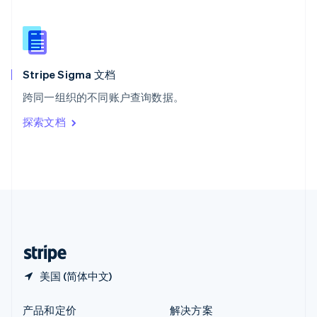
新加坡
English
简体中文
新西兰
English
匈牙利
English
Stripe Sigma 文档
意大利
跨同一组织的不同账户查询数据。
Italiano
English
印度
探索文档
English
英国
English
直布罗陀
English
中国内地
简体中文
English
中国香港特别行政区
English
简体中文
美国 (简体中文)
产品和定价
解决方案