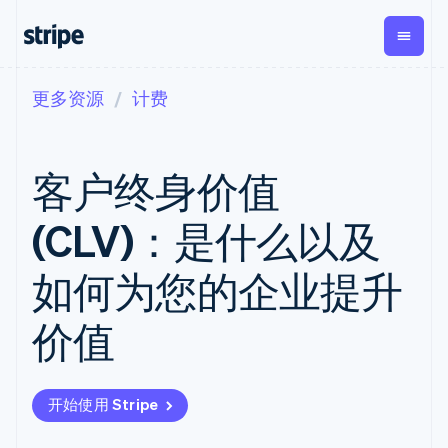
更多资源
计费
按企业阶段
文档
学习
支付
营收
资金管理
平台
易市
大型企业
Stripe 文档
博客
Payments
Billing
Treasury
初创企业
API 参考文档
客户案例
客户终身价值
在线支付
经常性收入
Con
库与 SDK
指南
企业财务
Managed
Metronome
Stripe Apps
Payments
按用量计费
Global
平台
(CLV)：是什么以及
备案商家解决
Payouts
Subscriptions
Capi
按应用场景
方案
平
支持
向第三方
订阅管理
Payment links
客户
如何为您的企业提升
指南
智能体商务
打款
Invoicing
Trea
加密货币
获取支持
无代码支付
一次性或定期
Capital
平
电子商务
接受线上付款
托管支持方案
企业融资
Checkout
账单
价值
嵌入
嵌入式金融
实施预置结账流程
专业服务
预构建支付界
Crypto
Tax
融服
财务自动化
构建平台或交易市场
钱包、稳
面
销售税和增值
Iss
全球化企业
管理订阅
定币发行
Elements
税自动化
实体
应用内支付
提供按用量计费
灵活的 UI 组件
和发卡基
Crypto
Revenue
虚拟
开始使用 Stripe
交易市场
发行稳定币支持的支付卡
Onramp
支付方式
Recognition
础设施
公司
资金管理
通过智能体配置和管理服
可嵌入的
支持 125 种以
会计自动化
平台
务