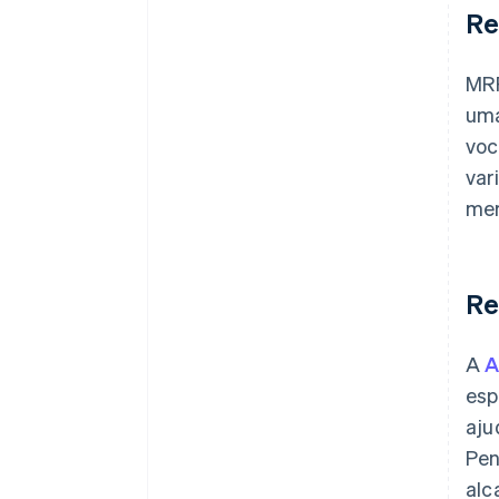
Re
MRR
uma
voc
var
mer
Re
A
A
esp
aju
Pen
alc