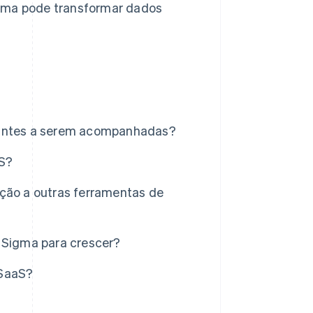
igma pode transformar dados
rtantes a serem acompanhadas?
aS?
ação a outras ferramentas de
e Sigma para crescer?
 SaaS?