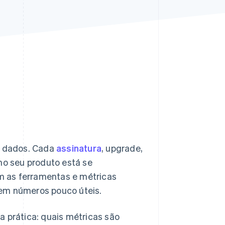
Stripe Sessions 2026
Veja como a Stripe está
construindo a
infraestrutura
econômica da IA.
Assista agora
e dados. Cada
assinatura
, upgrade,
o seu produto está se
m as ferramentas e métricas
o em números pouco úteis.
a prática: quais métricas são