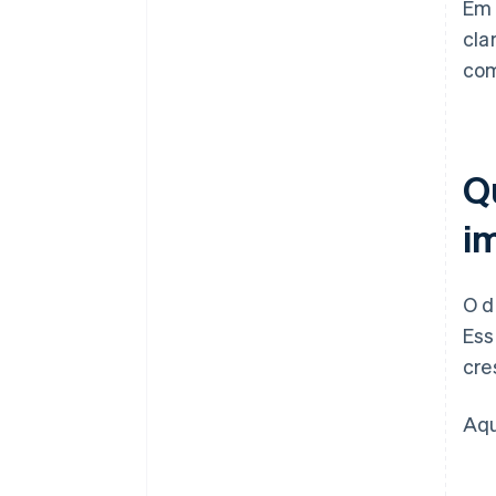
Em 
cla
com
Q
i
O d
Ess
cre
Aqu