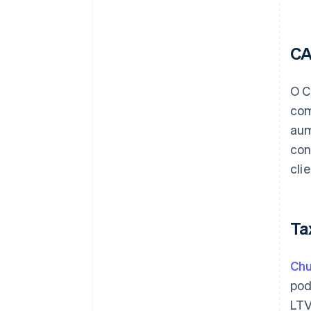
C
O C
com
aum
con
cli
Ta
Chu
pod
LTV