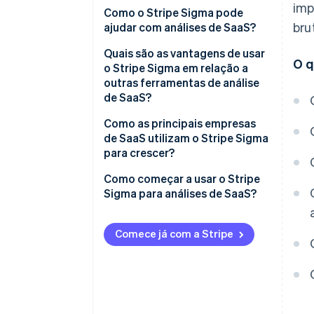
imp
Receita mensal recorrente
Como o Stripe Sigma pode
bru
(MRR)
ajudar com análises de SaaS?
Receita anual recorrente (ARR)
Quais são as vantagens de usar
O q
o Stripe Sigma em relação a
CAC
outras ferramentas de análise
de SaaS?
Taxa de perda de clientes
Dados integrados em tempo
Como as principais empresas
LTV ou CLTV
real
de SaaS utilizam o Stripe Sigma
para crescer?
Taxas de conversão
Ferramentas de análise flexíveis
As equipes de operações
Como começar a usar o Stripe
Outras métricas
Design colaborativo
acompanham o desempenho
Sigma para análises de SaaS?
diário
Sem troca constante de
Ative o Stripe Sigma no seu
ferramentas
As equipes financeiras
Stripe Dashboard
Comece já com a Stripe
concluem os processos mais
Automação que economiza
Explore a biblioteca de modelos
rapidamente e fazem previsões
tempo
de consulta
mais precisas
Use o Stripe Sigma Assistant
Analistas investigam retenção,