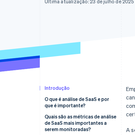
Authorization Boost
Última atualização: 23 de julho de 2025
Otimizações de aceitação
Link
Checkout acelerado
Financial Connections
Dados de contas vinculadas
Introdução
Emp
can
O que é análise de SaaS e por
que é importante?
com
cer
Quais são as métricas de análise
de SaaS mais importantes a
serem monitoradas?
A s