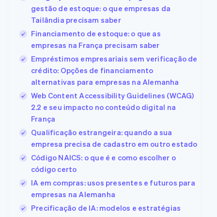
flexíveis de IU
Recognition
Empresa
Marketplaces
Gerenciar assinaturas
gestão de estoque: o que empresas da
Formas de
Automação
Gestão dos valores
Tailândia precisam saber
pagamento
contábil
Plano de ação do
Plataformas
Ofereça cobrança por
Acesso a mais
Stripe Sigma
produto
Financiamento de estoque: o que as
SaaS
uso
de 125
Relatórios
Conferência anual das
Emita cartões
empresas na França precisam saber
Terminal
personalizados
sessões
respaldados por
Pagamentos
Data Pipeline
Carreiras
Empréstimos empresariais sem verificação de
stablecoins
presenciais
Sincronização
Sala de imprensa
Provisione e gerencie
crédito: Opções de financiamento
Por setor
Authorization
de dados
Stripe Press
serviços com agentes
alternativas para empresas na Alemanha
Boost
Otimizações
Empresas de IA
Web Content Accessibility Guidelines (WCAG)
de aceitação
Economia de
2.2 e seu impacto no conteúdo digital na
Link
criadores
Contato
França
Checkout
Jogos
Recursos
Hospitalidade,
acelerado
Fale com a equipe de
Qualificação estrangeira: quando a sua
viagens e lazer
Financial
vendas
empresa precisa de cadastro em outro estado
Seguros
Integrações de
Connections
Seja um parceiro
Mídia e
aplicativos
Dados de
Código NAICS: o que é e como escolher o
entretenimento
Exemplos de códigos
contas
código certo
Organizações sem
Blog de
vinculadas
fins lucrativos
desenvolvedores
IA em compras: usos presentes e futuros para
Serviços
Status da API
empresas na Alemanha
profissionais
Mais
Setor público
Precificação de IA: modelos e estratégias
Product roadmap
Varejo