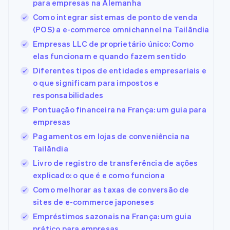
para empresas na Alemanha
Veja o que está chegando
Como integrar sistemas de ponto de venda
Radar
(POS) a e-commerce omnichannel na Tailândia
Prevenção de fraudes
Ecossistema
Empresas LLC de proprietário único: Como
Atlas
elas funcionam e quando fazem sentido
Parceiros
Incorporação de startups
Stripe App
Diferentes tipos de entidades empresariais e
Climate
Marketplace
Remoção de carbono
o que significam para impostos e
responsabilidades
Identity
Verificação de identidade
Pontuação financeira na França: um guia para
empresas
Pagamentos em lojas de conveniência na
Tailândia
Livro de registro de transferência de ações
Stripe Sessions 2026
explicado: o que é e como funciona
Veja como a Stripe está construindo a infraestrutura eco
Assista agora
Como melhorar as taxas de conversão de
sites de e-commerce japoneses
Empréstimos sazonais na França: um guia
prático para empresas