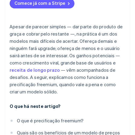
Altas taxas de churn
Acerte no onboarding
Comece já com a Stripe
Oferece mais dados sobre os usuários
Taxa de churn (pago e gratuito)
Operação mais complexa no dia a dia
Conheça seus custos
Engajamento e retenção
Projete para viralidade e indicação
Apesar de parecer simples — dar parte do produto de
CAC vs. LTV
graça e cobrar pelo restante —, na prática é um dos
Estruture a cobrança desde cedo
modelos mais difíceis de acertar. Ofereça demais e
Tempo para conversão
Continue evoluindo
ninguém fará upgrade; ofereça de menos e o usuário
Receita por usuário
sairá antes de se interessar. Os ganhos potenciais —
como crescimento viral, grande base de usuários e
receita de longo prazo
— vêm acompanhados de
desafios. A seguir, explicamos como funciona a
precificação freemium, quando vale a pena e como
criar um modelo sólido.
O que há neste artigo?
O que é precificação freemium?
Quais são os benefícios de um modelo de preços