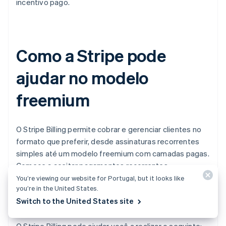
incentivo pago.
Como a Stripe pode
ajudar no modelo
freemium
O Stripe Billing permite cobrar e gerenciar clientes no
formato que preferir, desde assinaturas recorrentes
simples até um modelo freemium com camadas pagas.
Comece a aceitar pagamentos recorrentes
globalmente em minutos — sem necessidade de
You’re viewing our website for Portugal, but it looks like
you’re in the United States.
código — ou crie uma integração personalizada usando
Switch to the United States site
a API.