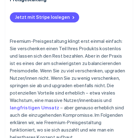
Es eröffnet andere Umsatzquellen
Hohe Abwanderungsquoten
Ein offensichtlicher Upgrade-Pfad
Aktivierungsrate
Es generiert mehr Nutzer/innendaten
Tägliche Aufgaben
Das richtige Onboarding
Jetzt mit Stripe loslegen
Abwanderungsquote (kostenpflichtig und
Das Wissen um die eigenen Anbieterkosten
kostenlos)
Ein auf Viralität und Empfehlungen ausgelegtes
Nutzungshäufigkeit und Bindung
Freemium-Preisgestaltung klingt erst einmal einfach:
Design
Sie verschenken einen Teil Ihres Produkts kostenlos
CAC vs. LTV
und lassen sich den Rest bezahlen. Aber in der Praxis
Eine frühzeitig eingerichtete Abrechnungsseite
Zeit bis zur Konversion
ist es eines der am schwierigsten zu balancierenden
Ständige Optimierung
Preismodelle. Wenn Sie zu viel verschenken, upgraden
Umsatz pro Nutzer/in
Nutzer/innen nicht. Wenn Sie zu wenig verschenken,
springen sie ab und upgraden ebenfalls nicht. Die
potenziellen Vorteile sind erheblich – etwa virales
Wachstum, eine massive Nutzer/innenbasis und
langfristigen Umsatz
– aber genauso erheblich sind
auch die einzugehenden Kompromisse. Im Folgenden
erklären wir, wie Freemium-Preisgestaltung
funktioniert, wo sie sich auszahlt und wie man ein
belastbares Konzept aufbaut.