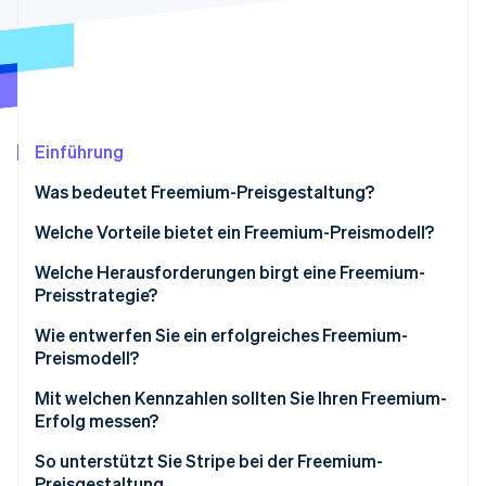
Betrugsprävention
Ecosystem
Atlas
Start-up-Gründung
Partner
Stripe App-Marktplatz
Climate
CO₂-Entnahme
Identity
Einführung
Online-Identitätsprüfung
Was bedeutet Freemium-Preisgestaltung?
Welche Vorteile bietet ein Freemium-Preismodell?
Es verringert die Einführungshürden
Welche Herausforderungen birgt eine Freemium-
Stripe-Sessions 2026
Preisstrategie?
Es reduziert Kundinnen- und Kundenakquisekosten
Erfahren Sie, wie Stripe Lösungen für die Wirts
Jetzt ansehen
(CAC, Customer Acquisition Cost):
Die Kosten kostenloser Nutzer/innen
Wie entwerfen Sie ein erfolgreiches Freemium-
Preismodell?
Es schafft einen Konversionstrichter
Das Nutzer/innenvolumen
Am Anfang steht Ihr zentraler Mehrwert
Mit welchen Kennzahlen sollten Sie Ihren Freemium-
Es lässt Ihre Marke wachsen
Überzeugende Gründe für Upgrades
Erfolg messen?
Eine kluge Grenze zwischen kostenlos und
Es generiert Upsell-Möglichkeiten
Eignung für das Produkt
kostenpflichtig
Konversionsrate von kostenlosen zu
So unterstützt Sie Stripe bei der Freemium-
kostenpflichtigen Tarifen
Preisgestaltung