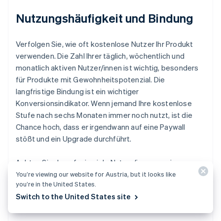
Nutzungshäufigkeit und Bindung
Verfolgen Sie, wie oft kostenlose Nutzer Ihr Produkt
verwenden. Die Zahl Ihrer täglich, wöchentlich und
monatlich aktiven Nutzer/innen ist wichtig, besonders
für Produkte mit Gewohnheitspotenzial. Die
langfristige Bindung ist ein wichtiger
Konversionsindikator. Wenn jemand Ihre kostenlose
Stufe nach sechs Monaten immer noch nutzt, ist die
Chance hoch, dass er irgendwann auf eine Paywall
stößt und ein Upgrade durchführt.
Achten Sie darauf, wie viele Nutzer/innen an einem
bestimmten Punkt abspringen. Wenn sie durchgehend
You’re viewing our website for Austria, but it looks like
you’re in the United States.
abspringen, bevor sie Ihren Upgrade-Trigger auslösen,
Switch to the United States site
ist Ihr Trichter möglicherweise zu langsam, zu steil oder
zu verwirrend.