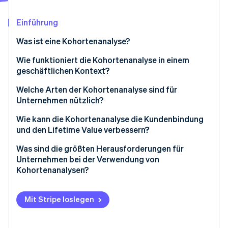
Betrugsprävention
Ecosystem
Atlas
Einführung
Start-up-Gründung
Partner
Stripe App-Marktplatz
Was ist eine Kohortenanalyse?
Climate
CO₂-Entnahme
Wie funktioniert die Kohortenanalyse in einem
Identity
geschäftlichen Kontext?
Online-Identitätsprüfung
Wie die Daten der Kohortenanalyse strukturiert sind
Welche Arten der Kohortenanalyse sind für
Unternehmen nützlich?
Akquisitionskohorten
Wie kann die Kohortenanalyse die Kundenbindung
und den Lifetime Value verbessern?
Stripe-Sessions 2026
Verhaltenskohorten
Erfahren Sie, wie Stripe Lösungen für die Wirts
Abwanderungsfaktoren erkennen
Was sind die größten Herausforderungen für
Jetzt ansehen
Prädiktive Kohorten
Unternehmen bei der Verwendung von
Finden Sie heraus, was funktioniert
Kohortenanalysen?
Schaffen Sie intelligentere Segmente
Unordentliche oder unvollständige Daten
Mit Stripe loslegen
Messen Sie die Auswirkungen von Änderungen
Tools, die nicht Ihren Bedürfnissen entsprechen
Über- oder Untersegmentierung