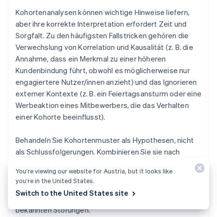
Kohortenanalysen können wichtige Hinweise liefern,
aber ihre korrekte Interpretation erfordert Zeit und
Sorgfalt. Zu den häufigsten Fallstricken gehören die
Verwechslung von Korrelation und Kausalität (z. B. die
Annahme, dass ein Merkmal zu einer höheren
Kundenbindung führt, obwohl es möglicherweise nur
engagiertere Nutzer/innen anzieht) und das Ignorieren
externer Kontexte (z. B. ein Feiertagsansturm oder eine
Werbeaktion eines Mitbewerbers, die das Verhalten
einer Kohorte beeinflusst).
Behandeln Sie Kohortenmuster als Hypothesen, nicht
als Schlussfolgerungen. Kombinieren Sie sie nach
Möglichkeit mit qualitativen Erkenntnissen oder A/B-
You’re viewing our website for Austria, but it looks like
Tests. Betrachten Sie Kohorten immer im Kontext:
you’re in the United States.
Markieren Sie Ihre Diagramme mit
Switch to the United States site
Produkteinführungen, Kampagnenterminen und
bekannten Störungen.