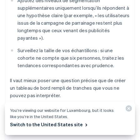
Ajoutez des niveaux de segmentation
supplémentaires uniquement lorsqu’ils répondent à
une hypothèse claire (par exemple, « les utilisateurs
issus de la campagne de parrainage restent plus
longtemps que ceux venant des publicités
payantes »).
Surveillez la taille de vos échantillons : si une
cohorte ne compte que six personnes, traitez les
tendances correspondantes avec prudence.
Il vaut mieux poser une question précise que de créer
un tableau de bord rempli de tranches que vous ne
pouvez pas interpréter.
You’re viewing our website for Luxembourg, but it looks
like you’re in the United States.
Mauvaise interprétation des
Switch to the United States site
données