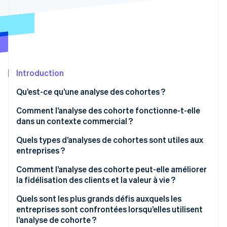
Découvrez les prochaines évolutions
Commerce en ligne
Radar
Prévention de la fraude
Écosystème
Atlas
Constitution de start-up
Partenaires
Climate
Introduction
Stripe App Marketplace
Élimination du carbone
Qu’est-ce qu’une analyse des cohortes ?
Identity
Vérification de l'identité
Comment l’analyse des cohorte fonctionne-t-elle
dans un contexte commercial ?
Comment les données de l’analyse de cohorte sont-
Quels types d’analyses de cohortes sont utiles aux
elles structurées ?
entreprises ?
Stripe Sessions 2026
Cohortes d’acquisition
Comment l’analyse des cohorte peut-elle améliorer
Découvrez comment Stripe construit l’infrastructure écono
la fidélisation des clients et la valeur à vie ?
Regarder la vidéo
Cohortes comportementales
Repérer les points de chute
Quels sont les plus grands défis auxquels les
Cohortes prédictives
entreprises sont confrontées lorsqu’elles utilisent
Découvrez ce qui fonctionne
l’analyse de cohorte ?