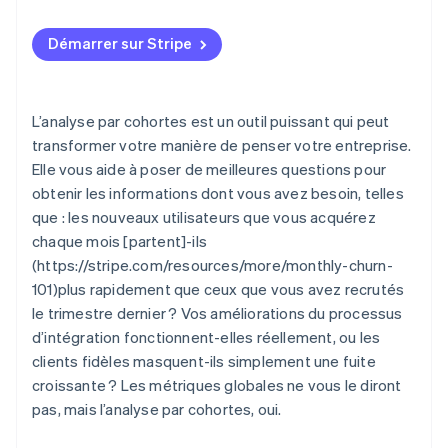
Construire des segments plus intelligents
Données désordonnées ou incomplètes
Démarrer sur Stripe
Mesurer l’impact des changements
Outils qui ne correspondent pas à vos besoins
Sur-segmentation ou sous-segmentation
L’analyse par cohortes est un outil puissant qui peut
Mauvaise interprétation des données
transformer votre manière de penser votre entreprise.
Elle vous aide à poser de meilleures questions pour
Être submergé par les données
obtenir les informations dont vous avez besoin, telles
que : les nouveaux utilisateurs que vous acquérez
chaque mois [partent]-ils
(https://stripe.com/resources/more/monthly-churn-
101)plus rapidement que ceux que vous avez recrutés
le trimestre dernier ? Vos améliorations du processus
d’intégration fonctionnent-elles réellement, ou les
clients fidèles masquent-ils simplement une fuite
croissante ? Les métriques globales ne vous le diront
pas, mais l’analyse par cohortes, oui.