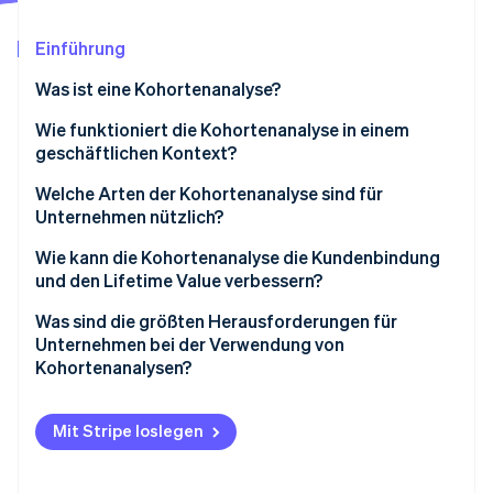
Betrugsprävention
Ecosystem
Atlas
Einführung
Start-up-Gründung
Partner
Stripe App-Marktplatz
Was ist eine Kohortenanalyse?
Climate
CO₂-Entnahme
Wie funktioniert die Kohortenanalyse in einem
Identity
geschäftlichen Kontext?
Online-Identitätsprüfung
Wie die Daten der Kohortenanalyse strukturiert sind
Welche Arten der Kohortenanalyse sind für
Unternehmen nützlich?
Akquisitionskohorten
Wie kann die Kohortenanalyse die Kundenbindung
und den Lifetime Value verbessern?
Stripe-Sessions 2026
Verhaltenskohorten
Erfahren Sie, wie Stripe Lösungen für die W
Abwanderungsfaktoren erkennen
Was sind die größten Herausforderungen für
Jetzt ansehen
Prädiktive Kohorten
Unternehmen bei der Verwendung von
Finden Sie heraus, was funktioniert
Kohortenanalysen?
Schaffen Sie intelligentere Segmente
Unordentliche oder unvollständige Daten
Mit Stripe loslegen
Messen Sie die Auswirkungen von Änderungen
Tools, die nicht Ihren Bedürfnissen entsprechen
Über- oder Untersegmentierung