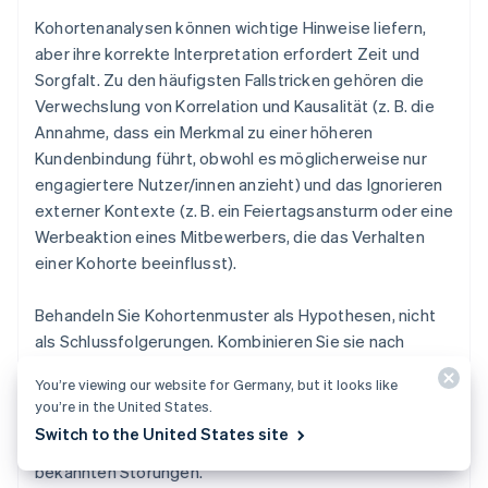
Kohortenanalysen können wichtige Hinweise liefern,
aber ihre korrekte Interpretation erfordert Zeit und
Sorgfalt. Zu den häufigsten Fallstricken gehören die
Verwechslung von Korrelation und Kausalität (z. B. die
Annahme, dass ein Merkmal zu einer höheren
Kundenbindung führt, obwohl es möglicherweise nur
engagiertere Nutzer/innen anzieht) und das Ignorieren
externer Kontexte (z. B. ein Feiertagsansturm oder eine
Werbeaktion eines Mitbewerbers, die das Verhalten
einer Kohorte beeinflusst).
Behandeln Sie Kohortenmuster als Hypothesen, nicht
als Schlussfolgerungen. Kombinieren Sie sie nach
Möglichkeit mit qualitativen Erkenntnissen oder A/B-
You’re viewing our website for Germany, but it looks like
Tests. Betrachten Sie Kohorten immer im Kontext:
you’re in the United States.
Markieren Sie Ihre Diagramme mit
Switch to the United States site
Produkteinführungen, Kampagnenterminen und
bekannten Störungen.