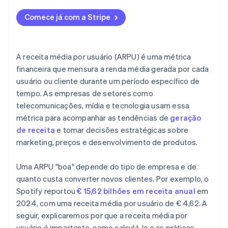
Experiência do usuário
ativos diários (DAU)
Segmentação
Comece já com a Stripe
Decisões orientadas por dados
ARPU X Margem de lucro bruto
Revisões e ajustes
Qualidade e integração de dados
A receita média por usuário (ARPU) é uma métrica
Análises avançadas
financeira que mensura a renda média gerada por cada
usuário ou cliente durante um período específico de
Insights acionáveis
tempo. As empresas de setores como
Comunicação e relatórios
telecomunicações, mídia e tecnologia usam essa
métrica para acompanhar as tendências de
geração
de receita
e tomar decisões estratégicas sobre
marketing, preços e desenvolvimento de produtos.
Uma ARPU "boa" depende do tipo de empresa e de
quanto custa converter novos clientes. Por exemplo, o
Spotify reportou
€ 15,62 bilhões em receita anual
em
2024, com uma receita média por usuário de € 4,62. A
seguir, explicaremos por que a receita média por
usuário é importante, como calculá-la e as práticas