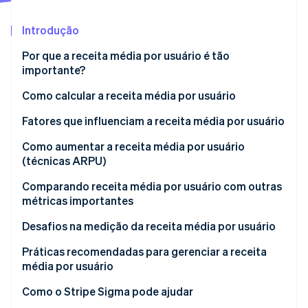
Veja o que está chegando
Introdução
Radar
Ecossistema
Prevenção de fraudes
Por que a receita média por usuário é tão
Parceiros
Atlas
importante?
Stripe App Marketplace
Incorporação de startups
Como calcular a receita média por usuário
Climate
Remoção de carbono
Exemplo de cálculo da ARPU
Fatores que influenciam a receita média por usuário
Identity
Verificação de identidade
Qual é uma boa ARPU?
Como aumentar a receita média por usuário
(técnicas ARPU)
Segmentação e personalização
Comparando receita média por usuário com outras
métricas importantes
Preços
Stripe Sessions 2026
ARPU X Custo de aquisição do Cliente (CAC)
Desafios na medição da receita média por usuário
Veja como a Stripe está construindo a infraestrutura econ
Upselling e cross-selling
Assista agora
ARPU X valor vitalício do cliente (CLV)
Práticas recomendadas para gerenciar a receita
Relacionamento com clientes
média por usuário
ARPU X Taxa de perda de clientes
Retenção e redução de perda de clientes
Definição e cálculo consistentes
Como o Stripe Sigma pode ajudar
ARPU X Usuários ativos mensais (MAU) ou usuários