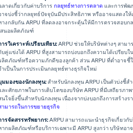
ฉลาดเกี่ยวกับค่าบริการ
กลยุทธ์ทางการตลาด
และการพัฒนา
อาจบ่งชี้ว่ากลยุทธ์ปัจจุบันมีประสิทธิภาพ หรืออาจแสดงให
ทางกลับกัน ARPU ที่ลดลงอาจกระตุ้นให้มีการตรวจสอบกล
เสนอผลิตภัณฑ์
การวิเคราะห์เปรียบเทียบ:
ARPU ช่วยให้บริษัทต่างๆ สามา
กับคู่แข่งได้ ARPU ที่สูงสามารถบ่งบอกถึงความได้เปรียบ
ผลิตภัณฑ์หรือความภักดีของลูกค้า ส่วน ARPU ที่ต่ำอาจชี้ใ
จำเป็นในการประเมินกลยุทธ์ทางธุรกิจใหม่
มุมมองของนักลงทุน:
สำหรับนักลงทุน ARPU เป็นตัวบ่งชี
และศักยภาพในการเติบโตของบริษัท ARPU ที่มีเสถียรภาพหร
สนใจยิ่งขึ้นสำหรับนักลงทุน เนื่องจากบ่งบอกถึงการสร้างร
สามารถในการขยายธุรกิจ
การจัดสรรทรัพยากร:
ARPU สามารถแนะนำธุรกิจเกี่ยวกับว
หากผลิตภัณฑ์หรือบริการเฉพาะมี ARPU สูงกว่า บริษัทอาจ