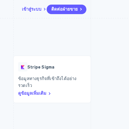
เข้าสู่ระบบ
ติดต่อฝ่ายขาย
แหล่งข้อมูล
ระบบนิเวศ
การติดต่อ
มาร์เก็ตเพลส
เพิ่มเติม
การเชื่อมต่อการทำงานแอป
พาร์ทเนอร์
ติดต่อฝ่ายขาย
Product roadmap
น
ตัวอย่างโค้ด
Stripe App Marketplace
สมัครเป็นพาร์ทเนอร์
ดูสิ่งที่กำลังจะมาถึง
ำหรับแพลตฟอร์ม
บล็อกของนักพัฒนา
ันทนาการ
สถานะ API
Radar
การป้องกันการฉ้อโกง
Stripe Sigma
Atlas
การก่อตั้งบริษัทสตาร์ทอัพ
ข้อมูลทางธุรกิจที่เข้าถึงได้อย่าง
รวดเร็ว
Climate
การขจัดคาร์บอน
ดูข้อมูลเพิ่มเติม