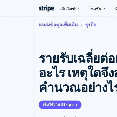
ผลิตภัณฑ์
โซลูชัน
แหล่งข้อมูลเพิ่มเติม
ธุรกิจ
ตามขั้น
เอกสารประกอบ
เรียนรู้
ตามกรณี
การสนับส
การชำระเงิน
รายรับ
องค์กร
Stripe Docs
บล็อก
การค้าแบ
รับการส
Payments
Billing
ธุรกิจสตาร์ทอัพ
ข้อมูลอ้างอิงเกี่ยวกับ API
เรื่องราวจากลูกค้า
อีคอมเมิร
แพ็กเกจก
การชำระเงินออนไลน์
รายรับตามแบบแผนล่
ไลบรารีและ SDK
คู่มือ
บริการทา
บริการเ
Payment links
Metronome
Stripe Apps
รายรับเฉลี่ยต่อ
การทำงาน
การชำระเงินแบบไม่ต้องเขียน
การเรียกเก็บเงินตาม
ธุรกิจทั่
โค้ด
การชำระเงินตามรอบ
การชำระ
การจัดการการชำระเ
Checkout
มาร์เก็ต
อะไร เหตุใดจึ
UI การชำระเงินสำเร็จรูป
บิล
การจัดกา
Elements
Invoicing
แพลตฟอ
องค์ประกอบ UI ที่ยืดหยุ่น
ครั้งเดียวหรือตามแบ
SaaS
คำนวณอย่างไ
วิธีการชำระเงิน
หน้า
เข้าถึงได้มากกว่า 125 รายการ
Tax
Authorization Boost
คิดภาษีการขายและ 
ยกระดับการยอมรับการชำระเงิน
อัตโนมัติ
Link
Revenue Recogniti
เริ่มใช้งาน Stripe
การชำระเงินที่รวดเร็วขึ้น
ระบบอัตโนมัติสำหรับ
Stripe Sigma