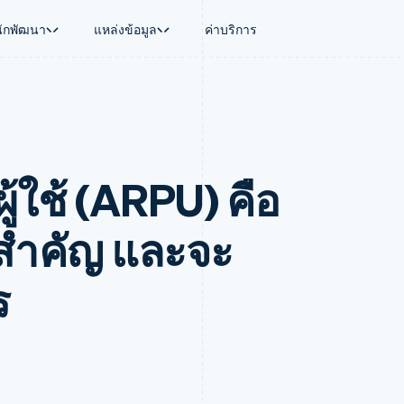
นักพัฒนา
แหล่งข้อมูล
ค่าบริการ
ใช้งาน
นุน
คู่มือ
ตามอุตสาหกรรม
บริษัท
การจัดการเงิน
แพลตฟอร์มและ
บใช้เอเจนต์
นับสนุน
รับการชำระเงินออนไลน์
บริษัท AI
แผนงานผลิตภัณฑ์
Global Payouts
Connect
์ซ
ารสนับสนุนที่ได้รับการจัดการ
ติดตั้งใช้งานการชำระเงินสำเร็จรูป
แวดวงครีเอเตอร์
การประชุมประจำปีแบบเซสชั
วงหน้า
เบิกจ่ายให้กับบุคคลที่สาม
การชำระเงินส
งการเงินที่ผสานรวมในตัว
ฉพาะทาง
สร้างแพลตฟอร์มหรือมาร์เก็ตเพลส
เกม
ตำแหน่งงาน
ผู้ใช้ (ARPU) คือ
อัตโนมัติด้านการเงิน
จัดการการชำระเงินตามรอบบิล
การบริการ การเดินทาง และส
ห้องข่าว
การใช้งาน
วโลก
เสนอการเรียกเก็บเงินตามการใช้งาน
Stripe Press
บิล
เงินในแอป
ออกบัตรที่มีสเตเบิลคอยน์รองรับอยู่
ประกันภัย
งินตามรอบ
เพลส
จัดเตรียมและจัดการบริการด้วยเอเจนต์
สื่อและความบันเทิง
งสำคัญ และจะ
รเงิน
องค์กรไม่แสวงผลกำไร
ร์ม
บริการเฉพาะทาง
บแผนล่วง
ภาครัฐ
ร
ธุรกิจค้าปลีก
VAT
on
การทำบัญชี