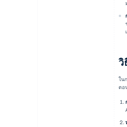
วิ
ในก
ตอ