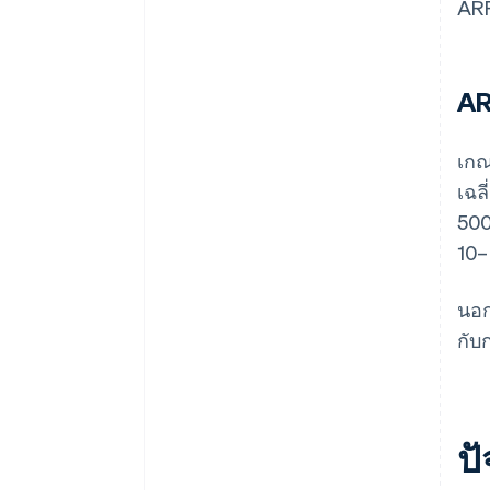
ARP
AR
เกณ
เฉล
500
10–
นอก
กับ
ปั