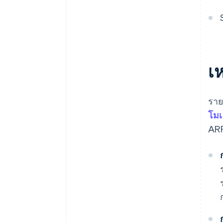
ARPU เทียบกับอัตรากําไรขั้นต้น
ทำงาน
การวิเคราะห์ขั้นสูง
ข้อมูลเชิงลึกที่นำไปใช้ได้จริง
เห
การสื่อสารและการรายงาน
ราย
โมเ
ARP