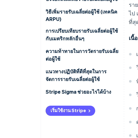
รา
ARPU ที่ดีควรเป็นเท่าใด
วิธีเพิ่มรายรับเฉลี่ยต่อผู้ใช้ (เทคนิค
ไป 
ARPU)
ที่
การแบ่งกลุ่มและการปรับให้เหมาะ
การเปรียบเทียบรายรับเฉลี่ยต่อผู้ใช้
เนื
กับแต่ละบุคคล
กับเมตริกหลักอื่นๆ
ค่าบริการ
ARPU เทียบกับต้นทุนการได้มาซึ่ง
ความท้าทายในการวัดรายรับเฉลี่ย
ลูกค้า (CAC)
ต่อผู้ใช้
การขายต่อยอดและการขายต่อ
เนื่อง
ARPU เทียบกับมูลค่าตลอดอายุการ
แนวทางปฏิบัติที่ดีที่สุดในการ
ใช้งานของลูกค้า (CLV)
จัดการรายรับเฉลี่ยต่อผู้ใช้
การมีส่วนร่วมของลูกค้า
ARPU เทียบกับอัตราการเลิกใช้
คำจำกัดความและการคำนวณที่
Stripe Sigma ช่วยอะไรได้บ้าง
การรักษาลูกค้าและการลดอัตรา
บริการ
สอดคล้องกัน
การเลิกใช้บริการ
เริ่มใช้งาน Stripe
ARPU เทียบกับจํานวนผู้ใช้งานราย
การแบ่งกลุ่ม
ประสบการณ์ของผู้ใช้
เดือน (MAU) หรือจํานวนผู้ใช้งาน
การตรวจสอบและการปรับเปลี่ยน
รายวัน (DAU)
การตัดสินใจที่ขับเคลื่อนด้วยข้อมูล
คุณภาพข้อมูลและการผสานการ