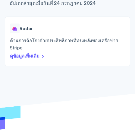
มากกว่า 125
ขายและ VAT
อัปเดตล่าสุดเมื่อวันที่ 24 กรกฎาคม 2024
แพลตฟอร์ม
การใช้งาน
รายการ
Authorization
อัตโนมัติ
Revenue
แผนงานผลิตภัณฑ์
SaaS
ออกบัตรที่มีสเตเบิลคอยน์
Boost
Recognition
การประชุมประจำปีแบบ
รองรับอยู่
ยกระดับการ
เซสชัน
จัดเตรียมและจัดการ
ระบบ
ยอมรับการ
ตำแหน่งงาน
บริการด้วยเอเจนต์
Radar
อัตโนมัติ
ชำระเงิน
Link
ห้องข่าว
ตามอุตสาหกรรม
การชำระเงินที่
สำหรับการ
Stripe
Stripe Press
ต้านการฉ้อโกงด้วยประสิทธิภาพที่ทรงพลังของเครือข่าย
Sigma
รวดเร็วขึ้น
ทำบัญชี
รายงานที่
บริษัท AI
Stripe
แหล่งข้อมูล
ออกแบบเอง
แวดวงครีเอเตอร์
ดูข้อมูลเพิ่มเติม
Data
เกม
การติดต่อ
Pipeline
การบริการ การเดินทาง
การเชื่อมต่อการทำงาน
การซิงค์
และสันทนาการ
แอป
ติดต่อฝ่ายขาย
ข้อมูล
ประกันภัย
ตัวอย่างโค้ด
สมัครเป็นพาร์ทเนอร์
สื่อและความบันเทิง
บล็อกของนักพัฒนา
องค์กรไม่แสวงผลกำไร
สถานะ API
บริการเฉพาะทาง
ภาครัฐ
เพิ่มเติม
ธุรกิจค้าปลีก
Product roadmap
ดูสิ่งที่กำลังจะมาถึง
Radar
ระบบนิเวศ
การป้องกันการฉ้อโกง
Atlas