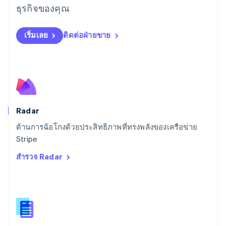
English
ธุรกิจของคุณ
สเปน
Español
English
สโลวาเกีย
เริ่มเลย
ติดต่อฝ่ายขาย
English
สโลวีเนีย
English
Italiano
สวิตเซอร์แลนด์
Deutsch
Français
Italiano
English
สวีเดน
Svenska
English
Radar
สหรัฐอเมริกา
English
Español
简体中文
ต้านการฉ้อโกงด้วยประสิทธิภาพที่ทรงพลังของเครือข่าย
สหรัฐอาหรับเอมิเรตส์
Stripe
English
สำรวจ Radar
สหราชอาณาจักร
English
สาธารณรัฐเช็ก
English
สิงคโปร์
English
简体中文
ออสเตรเลีย