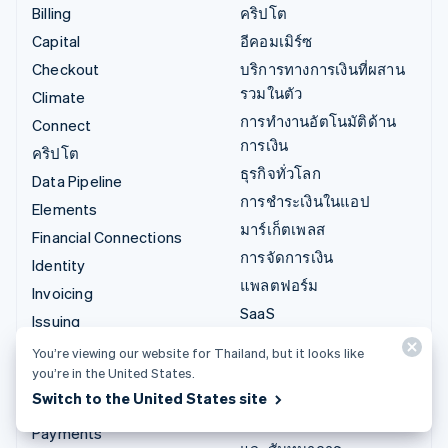
Billing
คริปโต
Capital
อีคอมเมิร์ซ
Checkout
บริการทางการเงินที่ผสาน
รวมในตัว
Climate
การทำงานอัตโนมัติด้าน
Connect
การเงิน
คริปโต
ธุรกิจทั่วโลก
Data Pipeline
การชำระเงินในแอป
Elements
มาร์เก็ตเพลส
Financial Connections
การจัดการเงิน
Identity
แพลตฟอร์ม
Invoicing
SaaS
Issuing
บริษัท AI
Link
You’re viewing our website for Thailand, but it looks like
แวดวงครีเอเตอร์
you’re in the United States.
Managed Payments
เกม
Switch to the United States site
ลิงก์ชำระเงิน
การบริการ การเดินทาง
Payments