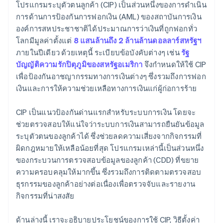
เก็บรักษาบันทึกข้อมูล
โปรแกรมระบุตัวตนลูกค้า (CIP) เป็นส่วนหนึ่งของการดำเนิน
การด้านการป้องกันการฟอกเงิน (AML) ของสถาบันการเงิน
จัดการ CIP เมื่อเวลาผ่านไป
องค์การสหประชาชาติได้ประมาณการว่าเงินที่ถูกฟอกทั่ว
โลกมีมูลค่าตั้งแต่
8 แสนล้านถึง 2 ล้านล้านดอลลาร์สหรัฐฯ
ภายในปีเดียว ด้วยเหตุนี้ ระเบียบข้อบังคับต่างๆ เช่น
รัฐ
บัญญัติความรักปิตุภูมิของสหรัฐอเมริกา
จึงกำหนดให้ใช้ CIP
เพื่อป้องกันอาชญากรรมทางการเงินต่างๆ ซึ่งรวมถึงการฟอก
เงินและการให้ความช่วยเหลือทางการเงินแก่ผู้ก่อการร้าย
CIP เป็นแนวป้องกันด่านแรกสำหรับระบบการเงิน โดยจะ
ช่วยตรวจสอบให้แน่ใจว่าระบบการเงินสามารถยืนยันข้อมูล
ระบุตัวตนของลูกค้าได้ ซึ่งช่วยลดความเสี่ยงจากกิจกรรมที่
ผิดกฎหมายให้เหลือน้อยที่สุด โปรแกรมเหล่านี้เป็นส่วนหนึ่ง
ของกระบวนการตรวจสอบข้อมูลของลูกค้า (CDD) ที่ขยาย
ความครอบคลุมให้มากขึ้น ซึ่งรวมถึงการติดตามตรวจสอบ
ธุรกรรมของลูกค้าอย่างต่อเนื่องเพื่อตรวจจับและรายงาน
กิจกรรมที่น่าสงสัย
ด้านล่างนี้ เราจะอธิบายประโยชน์ของการใช้ CIP, วิธีตั้งค่า