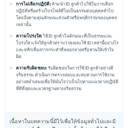
การไม่เลือกปฏิบัติ:
ห้ามนำ ID ลูกค้าไปใช้ในการเลือก
ปฏิบัติหรือสร้างโปรไฟล์ที่ไม่เป็นธรรมต่อบุคคลทั่วไป
โดยอิงตามคุณลักษณะส่วนตัวหรือพฤติกรรมของบุคคล
เหล่านั้น
ความโปร่งใส:
ใช้ ID ลูกค้าในลักษณะที่เป็นธรรมและ
โปร่งใส แจ้งให้ลูกค้าทราบว่าคุณจะใช้ ID เหล่านี้อย่างไร
และหลีกเลี่ยงการกระทำที่หลอกลวงหรือชวนให้เข้าใจ
กรีซ
ผิด
English
เขตบริหารพิเศษฮ่องกง ประเทศจีน
ความรับผิดชอบ:
รับผิดชอบในการใช้ ID ลูกค้าอย่างมี
English
简体中文
จริยธรรม ดำเนินการตรวจสอบและทบทวนการใช้งาน
แคนาดา
อย่างสม่ำเสมอเพื่อให้มั่นใจว่าเป็นไปตามแนวทางปฏิบัติ
English
Français
ที่ดีที่สุดและมาตรฐานทางจริยธรรม
โครเอเชีย
English
Italiano
จีนแผ่นดินใหญ่
简体中文
English
ไซปรัส
English
เนื้อหาในบทความนี้มีไว้เพื่อให้ข้อมูลทั่วไปและมี
ญี่ปุ่น