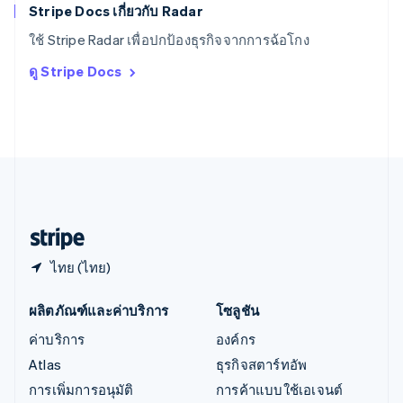
English
Stripe Docs เกี่ยวกับ Radar
ออสเตรีย
ใช้ Stripe Radar เพื่อปกป้องธุรกิจจากการฉ้อโกง
Deutsch
English
อิตาลี
ดู Stripe Docs
Italiano
English
อินเดีย
English
เอสโตเนีย
English
ไอร์แลนด์
English
ฮังการี
English
ไทย (ไทย)
ผลิตภัณฑ์และค่าบริการ
โซลูชัน
ค่าบริการ
องค์กร
Atlas
ธุรกิจสตาร์ทอัพ
การเพิ่มการอนุมัติ
การค้าแบบใช้เอเจนต์