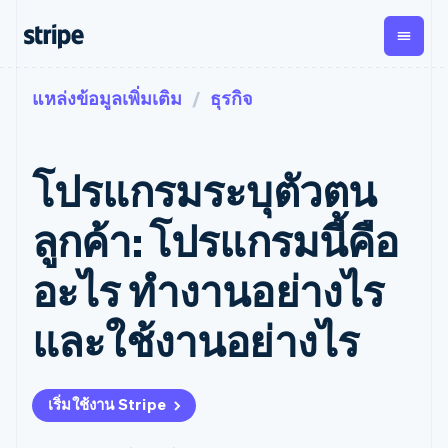
แหล่งข้อมูลเพิ่มเติม
ธุรกิจ
ตามขั้น
เอกสารประกอบ
เรียนรู้
การชำระเงิน
รายรับ
การ
แพลตฟอ
จัดการ
และ
องค์กร
Stripe Docs
บล็อก
เงิน
มาร์เก็ต
Payments
Billing
ธุรกิจสตาร์ทอัพ
ข้อมูลอ้างอิงเกี่ยวกับ API
เรื่องราวจากลูกค้า
โปรแกรมระบุตัวตน
การชำระเงิน
รายรับตาม
เพลส
ไลบรารีและ SDK
คู่มือ
ออนไลน์
แบบแผนล่วง
Stripe Apps
Global
Payment links
หน้า
Metronome
Payouts
Conne
ลูกค้า: โปรแกรมนี้คือ
การชำร
ตามกรณีใช้งาน
การชำระเงิน
การเรียกเก็บ
เบิกจ่าย
เงินสำห
การสนับสนุน
แบบไม่ต้อง
เงินตามการ
ให้กับ
อะไร ทำงานอย่างไร
แพลตฟอ
คู่มือ
การค้าแบบใช้เอเจนต์
เขียนโค้ด
Checkout
ใช้งาน
การชำระเงิน
บุคคลที่
อีคอมเมิร์ซ
รับการสนับสนุน
UI การชำระ
ตามรอบบิล
สาม
บริการทางการเงินที่ผสาน
รับการชำระเงินออนไลน์
แพ็กเกจการสนับสนุนที่ได้
การจัดการ
และใช้งานอย่างไร
เงินสำเร็จรูป
รวมในตัว
ติดตั้งใช้งานการชำระเงิน
รับการจัดการ
การชำระเงิน
Elements
การทำงานอัตโนมัติด้าน
สำเร็จรูป
บริการเฉพาะทาง
องค์ประกอบ UI
ตามรอบบิล
Invoicing
การเงิน
สร้างแพลตฟอร์มหรือ
ครั้งเดียวหรือ
ที่ยืดหยุ่น
ธุรกิจทั่วโลก
มาร์เก็ตเพลส
ตามแบบแผน
วิธีการชำระ
เริ่มใช้งาน Stripe
การชำระเงินในแอป
จัดการการชำระเงินตาม
เงิน
ล่วงหน้า
Tax
มาร์เก็ตเพลส
รอบบิล
เข้าถึงได้
คิดภาษีการ
บริษัท
การจัดการเงิน
เสนอการเรียกเก็บเงินตาม