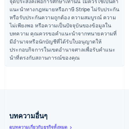
จุดประสงค์เพื่อการศึกษาเท่านั้น ไม่ควรใช้เป็นคํา
日本語
English
เดนมาร์ก
แนะนําทางกฎหมายหรือภาษี Stripe ไม่รับประกัน
English
หรือรับประกันความถูกต้อง ความสมบูรณ์ ความ
ไทย
ไม่เพียงพอ หรือความเป็นปัจจุบันของข้อมูลใน
ไทย
English
นอร์เวย์
บทความ คุณควรขอคําแนะนําจากทนายความที่
English
มีอํานาจหรือนักบัญชีที่ได้รับใบอนุญาตให้
นิวซีแลนด์
ประกอบกิจการในเขตอํานาจศาลเพื่อรับคําแนะ
English
เนเธอร์แลนด์
นําที่ตรงกับสถานการณ์ของคุณ
Nederlands
English
บราซิล
Português
English
บัลแกเรีย
English
เบลเยียม
Nederlands
Français
Deutsch
English
โปรตุเกส
Português
English
บทความอื่นๆ
โปแลนด์
English
ฝรั่งเศส
ดูบทความเกี่ยวกับธุรกิจทั้งหมด