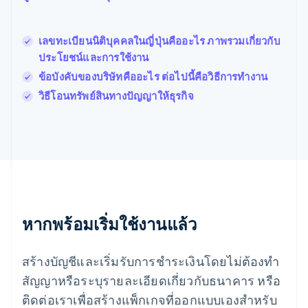
Français
English
ฟินแลนด์
English
Svenska
เลขทะเบียนนิติบุคคลในญี่ปุ่นคืออะไร ภาพรวมเกี่ยวกับ
มอลตา
ประโยชน์และการใช้งาน
English
มาเลเซีย
ข้อบังคับของบริษัทคืออะไร ต่อไปนี้คือวิธีการทำงาน
English
简体中文
วิธีโอนทรัพย์สินทางปัญญาให้ธุรกิจ
เม็กซิโก
Español
English
ยิบรอลตาร์
English
เยอรมนี
Deutsch
English
โรมาเนีย
English
ลักเซมเบิร์ก
หากพร้อมเริ่มใช้งานแล้ว
Français
Deutsch
English
ลัตเวีย
สร้างบัญชีและเริ่มรับการชำระเงินโดยไม่ต้องทำ
English
ลิกเตนสไตน์
สัญญาหรือระบุรายละเอียดเกี่ยวกับธนาคาร หรือ
Deutsch
English
ติดต่อเราเพื่อสร้างแพ็กเกจที่ออกแบบเองสำหรับ
ลิทัวเนีย