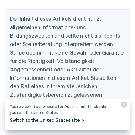
Der Inhalt dieses Artikels dient nur zu
Australien
allgemeinen Informations- und
English
Belgien
Bildungszwecken und sollte nicht als Rechts-
Nederlands
Français
Deutsch
English
oder Steuerberatung interpretiert werden.
Brasilien
Stripe übernimmt keine Gewähr oder Garantie
Português
English
Bulgarien
für die Richtigkeit, Vollständigkeit,
English
Angemessenheit oder Aktualität der
Dänemark
Informationen in diesem Artikel. Sie sollten
English
Deutschland
den Rat eines in Ihrem steuerlichen
Deutsch
English
Zuständigkeitsbereich zugelassenen
Estland
English
kompetenten Rechtsbeistands oder von einer
You’re viewing our website for Austria, but it looks like
Festlandchina
Steuerberatungsstelle einholen und sich
you’re in the United States.
简体中文
English
Finnland
hinsichtlich Ihrer speziellen Situation beraten
Switch to the United States site
English
Svenska
lassen.
Frankreich