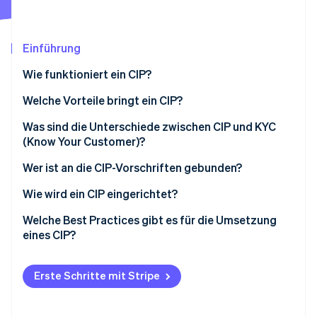
Betrugsprävention
Ecosystem
Atlas
Start-up-Gründung
Partner
Einführung
Stripe App-Marktplatz
Climate
CO₂-Entnahme
Wie funktioniert ein CIP?
Identity
Welche Vorteile bringt ein CIP?
Online-Identitätsprüfung
Was sind die Unterschiede zwischen CIP und KYC
(Know Your Customer)?
Kundenidentifikationsprogramm (CIP)
Wer ist an die CIP-Vorschriften gebunden?
Stripe-Sessions 2026
Know Your Customer (KYC)
Wie wird ein CIP eingerichtet?
Erfahren Sie, wie Stripe Lösungen für die Wirts
Jetzt ansehen
Beispiel: CIP und KYC in der Praxis
Schriftliche Ausarbeitung der CIP-Grundsätze
Welche Best Practices gibt es für die Umsetzung
eines CIP?
Erfassung der Kundendaten
Technische Empfehlungen
Identitätsüberprüfung
Erste Schritte mit Stripe
Operative Empfehlungen
Abgleich mit behördlichen Listen
Ethische Empfehlungen