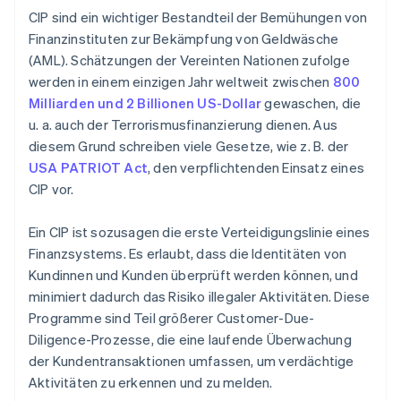
Dokumentation und Archivierung
CIP sind ein wichtiger Bestandteil der Bemühungen von
Finanzinstituten zur Bekämpfung von Geldwäsche
Kontinuierliche Verwaltung des CIP
(AML). Schätzungen der Vereinten Nationen zufolge
werden in einem einzigen Jahr weltweit zwischen
800
Milliarden und 2 Billionen US-Dollar
gewaschen, die
u. a. auch der Terrorismusfinanzierung dienen. Aus
diesem Grund schreiben viele Gesetze, wie z. B. der
USA PATRIOT Act
, den verpflichtenden Einsatz eines
CIP vor.
Ein CIP ist sozusagen die erste Verteidigungslinie eines
Finanzsystems. Es erlaubt, dass die Identitäten von
Kundinnen und Kunden überprüft werden können, und
minimiert dadurch das Risiko illegaler Aktivitäten. Diese
Programme sind Teil größerer Customer-Due-
Diligence-Prozesse, die eine laufende Überwachung
der Kundentransaktionen umfassen, um verdächtige
Aktivitäten zu erkennen und zu melden.