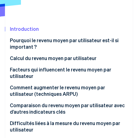
Découvrez les prochaines évolutions
Commerce en ligne
Radar
Prévention de la fraude
Écosystème
Atlas
Introduction
Constitution de start-up
Partenaires
Pourquoi le revenu moyen par utilisateur est-il si
Climate
Stripe App Marketplace
important ?
Élimination du carbone
Calcul du revenu moyen par utilisateur
Identity
Vérification de l'identité
Exemple de calcul de l’ARPU
Facteurs qui influencent le revenu moyen par
utilisateur
Qu’est-ce qu’un bon ARPU ?
Comment augmenter le revenu moyen par
utilisateur (techniques ARPU)
Stripe Sessions 2026
Segmentation et personnalisation
Comparaison du revenu moyen par utilisateur avec
Découvrez comment Stripe construit l’infrastructure écono
d’autres indicateurs clés
Regarder la vidéo
Tarification
ARPU vs Réduction du coût d’acquisition client
Difficultés liées à la mesure du revenu moyen par
Montées en gamme et ventes croisées
(CAC)
utilisateur