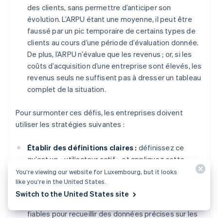
des clients, sans permettre d’anticiper son
évolution. L’ARPU étant une moyenne, il peut être
faussé par un pic temporaire de certains types de
clients au cours d’une période d’évaluation donnée.
De plus, l’ARPU n’évalue que les revenus ; or, si les
coûts d’acquisition d’une entreprise sont élevés, les
revenus seuls ne suffisent pas à dresser un tableau
complet de la situation.
Pour surmonter ces défis, les entreprises doivent
utiliser les stratégies suivantes :
Établir des définitions claires :
définissez ce
qu’est un « utilisateur actif » et appliquez cette
définition de manière constante à tous vos calculs.
You’re viewing our website for Luxembourg, but it looks
like you’re in the United States.
Mettre en place des systèmes de suivi :
utilisez
Switch to the United States site
des systèmes de suivi et des pipelines de données
fiables pour recueillir des données précises sur les