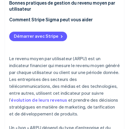
Engagement client
ARPU vs Valeur à vie des clients (CLV)
Bonnes pratiques de gestion du revenu moyen par
utilisateur
Rétention et réduction de l’attrition
ARPU vs taux d’attrition
Définition et calcul cohérents
Comment Stripe Sigma peut vous aider
Expérience utilisateur
ARPU vs Utilisateurs actifs mensuels (MAU) ou
utilisateurs actifs quotidiens (DAU)
Segmentation
Prise de décision basée sur des données
Démarrer avec Stripe
ARPU vs Marge bénéficiaire brute
Vérifications et réajustements
Qualité et intégration des données
Le revenu moyen par utilisateur (ARPU) est un
Analyses avancées
indicateur financier qui mesure le revenu moyen généré
par chaque utilisateur ou client sur une période donnée.
Des informations exploitables
Les entreprises des secteurs des
Communication et reporting
télécommunications, des médias et des technologies,
entre autres, utilisent cet indicateur pour suivre
l’
évolution de leurs revenus
et prendre des décisions
stratégiques en matière de marketing, de tarification
et de développement de produits.
Un « bon » ARPU dépend du type d’entreprise et du