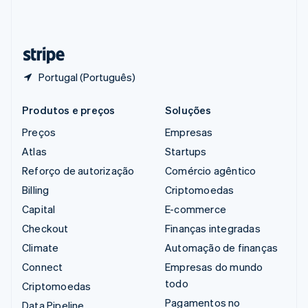
Suíça
Deutsch
Français
Italiano
English
Tailândia
ไทย
English
Portugal (Português)
Produtos e preços
Soluções
Preços
Empresas
Atlas
Startups
Reforço de autorização
Comércio agêntico
Billing
Criptomoedas
Capital
E-commerce
Checkout
Finanças integradas
Climate
Automação de finanças
Connect
Empresas do mundo
todo
Criptomoedas
Pagamentos no
Data Pipeline