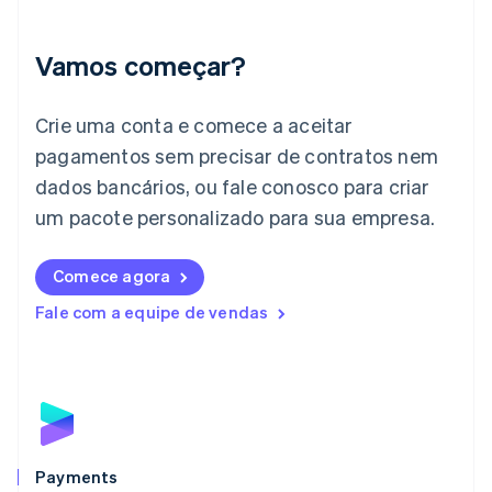
Índia
English
Irlanda
Vamos começar?
English
Itália
Crie uma conta e comece a aceitar
Italiano
English
Japão
pagamentos sem precisar de contratos nem
日本語
English
dados bancários, ou fale conosco para criar
Letônia
English
um pacote personalizado para sua empresa.
Liechtenstein
Deutsch
English
Comece agora
Lituânia
English
Fale com a equipe de vendas
Luxemburgo
Français
Deutsch
English
Malásia
English
简体中文
Malta
English
México
Español
English
Payments