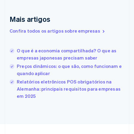
Emirados Árabes Unidos
English
Eslováquia
Mais artigos
English
Eslovênia
Confira todos os artigos sobre empresas
English
Italiano
Espanha
Español
English
O que é a economia compartilhada? O que as
Estados Unidos
empresas japonesas precisam saber
English
Español
简体中文
Estônia
Preços dinâmicos: o que são, como funcionam e
English
quando aplicar
Finlândia
Relatórios eletrônicos POS obrigatórios na
English
Svenska
França
Alemanha: principais requisitos para empresas
Français
English
em 2025
Gibraltar
English
Grécia
English
Hungria
English