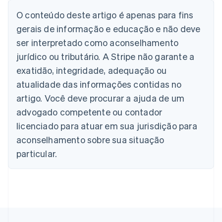
Alemanha
O conteúdo deste artigo é apenas para fins
Deutsch
English
Austrália
gerais de informação e educação e não deve
English
ser interpretado como aconselhamento
Áustria
jurídico ou tributário. A Stripe não garante a
Deutsch
English
Bélgica
exatidão, integridade, adequação ou
Nederlands
Français
Deutsch
English
atualidade das informações contidas no
Brasil
Português
English
artigo. Você deve procurar a ajuda de um
Bulgária
advogado competente ou contador
English
Canadá
licenciado para atuar em sua jurisdição para
English
Français
aconselhamento sobre sua situação
China continental
particular.
简体中文
English
Chipre
English
Croácia
English
Italiano
Dinamarca
English