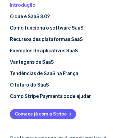
Veja o que está chegando
Introdução
Radar
Ecossistema
O que é SaaS 3.0?
Prevenção de fraudes
Como funciona o software SaaS
Parceiros
Atlas
Stripe App Marketplace
Incorporação de startups
SaaS vs. soluções no local
Recursos das plataformas SaaS
Climate
Remoção de carbono
SaaS vs. IaaS
Exemplos de aplicativos SaaS
Identity
SaaS vs. PaaS
Vantagens de SaaS
Verificação de identidade
Tendências de SaaS na França
O futuro do SaaS
Como Stripe Payments pode ajudar
Stripe Sessions 2026
Veja como a Stripe está construindo a infraestrutura econ
Assista agora
Comece já com a Stripe
O software como serviço é uma alternativa já