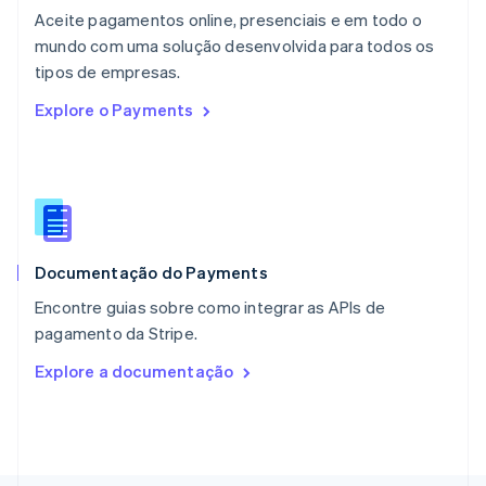
Noruega
Aceite pagamentos online, presenciais e em todo o
English
mundo com uma solução desenvolvida para todos os
Nova Zelândia
English
tipos de empresas.
Países Baixos
Explore o Payments
Nederlands
English
Polônia
English
Portugal
Português
English
RAE de Hong Kong, China
English
简体中文
Documentação do Payments
Reino Unido
English
Encontre guias sobre como integrar as APIs de
República Tcheca
pagamento da Stripe.
English
Romênia
Explore a documentação
English
Singapura
English
简体中文
Suécia
Svenska
English