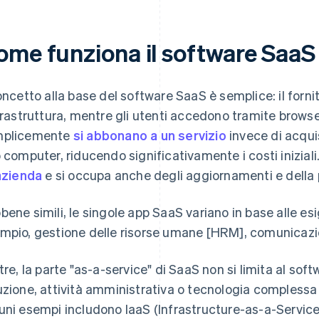
ome funziona il software SaaS
concetto alla base del software SaaS è semplice: il forni
nfrastruttura, mentre gli utenti accedono tramite browse
mplicemente
si abbonano a un servizio
invece di acqui
o computer, riducendo significativamente i costi iniziali.
’azienda
e si occupa anche degli aggiornamenti e della p
bene simili, le singole app SaaS variano in base alle es
mpio, gestione delle risorse umane [HRM], comunicazio
ltre, la parte "as-a-service" di SaaS non si limita al so
uzione, attività amministrativa o tecnologia complessa f
uni esempi includono IaaS (Infrastructure-as-a-Service