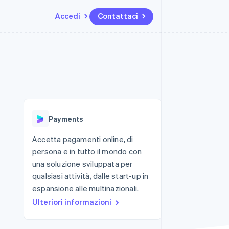
Accedi
Contattaci
Risorse
Ecosistema
Recapiti
me e marketplace
Altro
Integrazioni app
Partner
Contattaci
Product roadmap
ns
Esempi di codice
Stripe App Marketplace
Diventa nostro partner
Scopri cosa ti aspetta
 piattaforme
Blog per sviluppatori
 platforms
ibero
Stato dell'API
Radar
ari integrati
Prevenzione delle frodi
Payments
 fisiche
Atlas
Costituzione di start-up
Accetta pagamenti online, di
persona e in tutto il mondo con
Climate
Rimozione del carbonio
una soluzione sviluppata per
qualsiasi attività, dalle start-up in
Identity
Verifica online dell'identità
espansione alle multinazionali.
Ulteriori informazioni