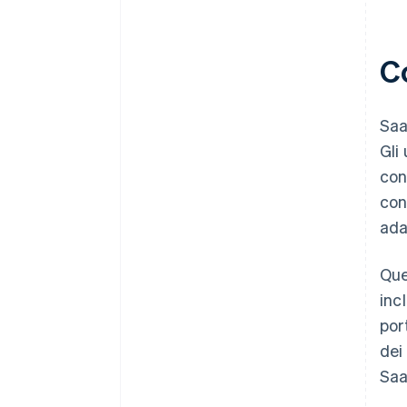
C
Saa
Gli
con
con
adat
Que
inc
por
dei
Saa