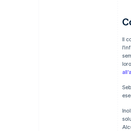
C
Il 
l'i
se
lor
all
Seb
ese
Ino
sol
Alc