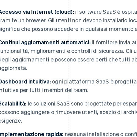
Accesso via Internet (cloud):
il software SaaS è ospit
tramite un browser. Gli utenti non devono installarlo lo
significa che possono accedere in qualsiasi momento e
Continui aggiornamenti automatici:
il fornitore invi
funzionalità, miglioramenti e controlli di sicurezza. Gl
degli aggiornamenti e possono essere certi che tutti a
aggiornata.
Dashboard intuitiva:
ogni piattaforma SaaS è progettata
intuitiva per tutti i membri del team.
Scalabilità:
le soluzioni SaaS sono progettate per espa
possono aggiungere o rimuovere utenti, spazio di archivi
esigenze.
Implementazione rapida:
nessuna installazione o conf