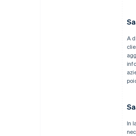
Sa
A d
cli
agg
inf
azi
poi
Sa
In 
nec