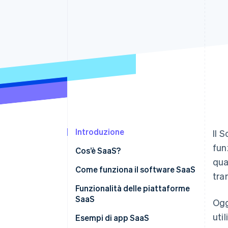
Link
Pagamento accelerato
Financial Connections
Conti finanziari collegati
Introduzione
Il 
fun
Cos’è SaaS?
qua
Come funziona il software SaaS
tra
SaaS vs. soluzioni on-premise
Funzionalità delle piattaforme
SaaS
Ogg
SaaS vs. IaaS
uti
Esempi di app SaaS
SaaS vs. PaaS