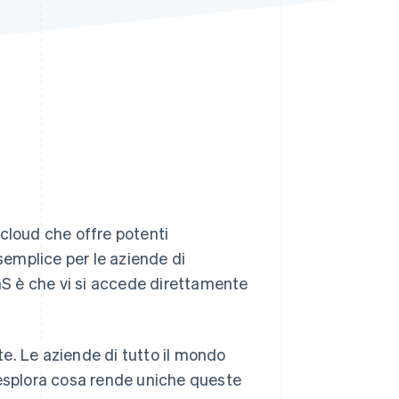
Stripe Sessions 2026
Scopri come Stripe sta
costruendo
l'infrastruttura
economica per l'IA.
Guarda ora
cloud che offre potenti
 semplice per le aziende di
aaS è che vi si accede direttamente
e. Le aziende di tutto il mondo
 esplora cosa rende uniche queste